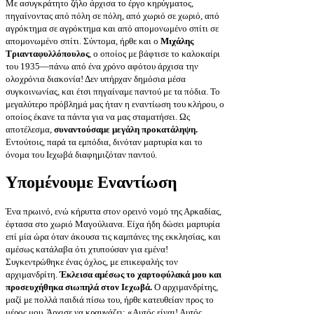
Με ασυγκράτητο ζήλο άρχισα το έργο κηρύγματος,
πηγαίνοντας από πόλη σε πόλη, από χωριό σε χωριό, από
αγρόκτημα σε αγρόκτημα και από απομονωμένο σπίτι σε
απομονωμένο σπίτι. Σύντομα, ήρθε και ο
Μιχάλης
Τριανταφυλλόπουλος
, ο οποίος με βάφτισε το καλοκαίρι
του 1935—πάνω από ένα χρόνο αφότου άρχισα την
ολοχρόνια διακονία! Δεν υπήρχαν δημόσια μέσα
συγκοινωνίας, και έτσι πηγαίναμε παντού με τα πόδια. Το
μεγαλύτερο πρόβλημά μας ήταν η εναντίωση του κλήρου, ο
οποίος έκανε τα πάντα για να μας σταματήσει. Ως
αποτέλεσμα,
συναντούσαμε μεγάλη προκατάληψη.
Εντούτοις, παρά τα εμπόδια, δινόταν μαρτυρία και το
όνομα του Ιεχωβά διαφημιζόταν παντού.
Υπομένουμε Εναντίωση
Ένα πρωινό, ενώ κήρυττα στον ορεινό νομό της Αρκαδίας,
έφτασα στο χωριό Μαγούλιανα. Είχα ήδη δώσει μαρτυρία
επί μία ώρα όταν άκουσα τις καμπάνες της εκκλησίας, και
αμέσως κατάλαβα ότι χτυπούσαν για εμένα!
Συγκεντρώθηκε ένας όχλος, με επικεφαλής τον
αρχιμανδρίτη.
Έκλεισα αμέσως το χαρτοφύλακά μου και
προσευχήθηκα σιωπηλά στον Ιεχωβά.
Ο αρχιμανδρίτης,
μαζί με πολλά παιδιά πίσω του, ήρθε κατευθείαν προς το
μέρος μου. Άρχισε να κραυγάζει: «Αυτός είναι! Αυτός