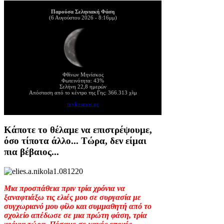
Παρούσα Σεληνιακή Φάση
(6 Αυγούστου 2026 - 8:16μμ)
Φθίνων Μηνίσκος
Φωτεινότητα: 43%
Σελήνη 22,8 ημερών
Απόσταση από το κέντρο της Γης: 366.313 χλμ
mykosmos.gr
Κάποτε το θέλαμε να επιστρέψουμε,
όσο τίποτα άλλο... Τώρα, δεν είμαι
πια βέβαιος...
Μια προσπάθεια πριν τρία χρόνια να
ξαναφτιάξω τις ελιές μου σε συργασία με
συγχωριανό μου φίλο και συμμαθητή από το
σχολείο απέδωσε σε μια πρώτη φάση, τρία