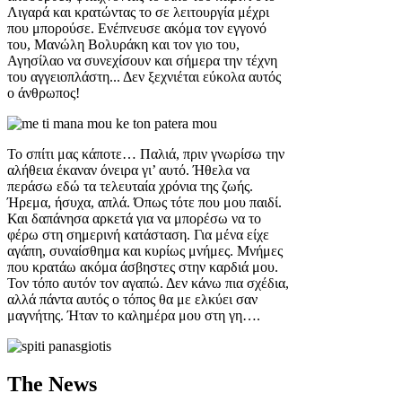
Λιγαρά και κρατώντας το σε λειτουργία μέχρι
που μπορούσε. Ενέπνευσε ακόμα τον εγγονό
του, Μανώλη Βολυράκη και τον γιο του,
Αγησίλαο να συνεχίσουν και σήμερα την τέχνη
του αγγειοπλάστη... Δεν ξεχνιέται εύκολα αυτός
ο άνθρωπος!
Το σπίτι μας κάποτε… Παλιά, πριν γνωρίσω την
αλήθεια έκαναν όνειρα γι’ αυτό. Ήθελα να
περάσω εδώ τα τελευταία χρόνια της ζωής.
Ήρεμα, ήσυχα, απλά. Όπως τότε που μου παιδί.
Και δαπάνησα αρκετά για να μπορέσω να το
φέρω στη σημερινή κατάσταση. Για μένα είχε
αγάπη, συναίσθημα και κυρίως μνήμες. Μνήμες
που κρατάω ακόμα άσβηστες στην καρδιά μου.
Τον τόπο αυτόν τον αγαπώ. Δεν κάνω πια σχέδια,
αλλά πάντα αυτός ο τόπος θα με ελκύει σαν
μαγνήτης. Ήταν το καλημέρα μου στη γη….
The News