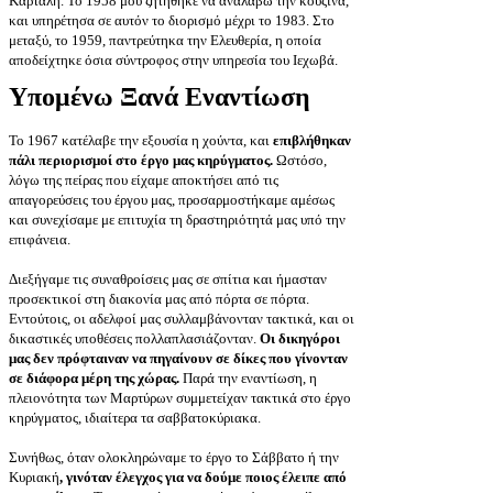
Καρτάλη. Το 1958 μου ζητήθηκε να αναλάβω την κουζίνα,
και υπηρέτησα σε αυτόν το διορισμό μέχρι το 1983. Στο
μεταξύ, το 1959, παντρεύτηκα την Ελευθερία, η οποία
αποδείχτηκε όσια σύντροφος στην υπηρεσία του Ιεχωβά.
Υπομένω Ξανά Εναντίωση
Το 1967 κατέλαβε την εξουσία η χούντα, και
επιβλήθηκαν
πάλι περιορισμοί στο έργο μας κηρύγματος.
Ωστόσο,
λόγω της πείρας που είχαμε αποκτήσει από τις
απαγορεύσεις του έργου μας, προσαρμοστήκαμε αμέσως
και συνεχίσαμε με επιτυχία τη δραστηριότητά μας υπό την
επιφάνεια.
Διεξήγαμε τις συναθροίσεις μας σε σπίτια και ήμασταν
προσεκτικοί στη διακονία μας από πόρτα σε πόρτα.
Εντούτοις, οι αδελφοί μας συλλαμβάνονταν τακτικά, και οι
δικαστικές υποθέσεις πολλαπλασιάζονταν.
Οι δικηγόροι
μας δεν πρόφταιναν να πηγαίνουν σε δίκες που γίνονταν
σε διάφορα μέρη της χώρας.
Παρά την εναντίωση, η
πλειονότητα των Μαρτύρων συμμετείχαν τακτικά στο έργο
κηρύγματος, ιδιαίτερα τα σαββατοκύριακα.
Συνήθως, όταν ολοκληρώναμε το έργο το Σάββατο ή την
Κυριακή
, γινόταν έλεγχος για να δούμε ποιος έλειπε από