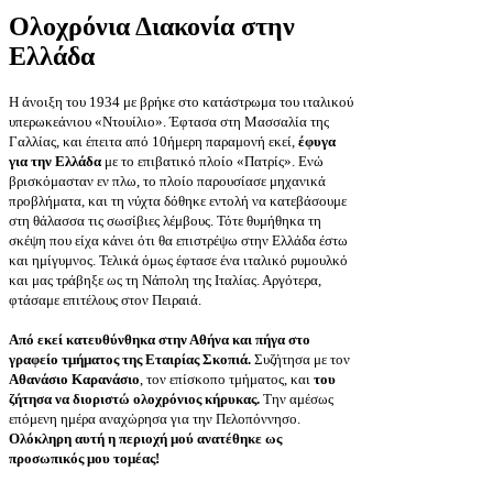
Ολοχρόνια Διακονία στην
Ελλάδα
Η άνοιξη του 1934 με βρήκε στο κατάστρωμα του ιταλικού
υπερωκεάνιου «Ντουίλιο». Έφτασα στη Μασσαλία της
Γαλλίας, και έπειτα από 10ήμερη παραμονή εκεί,
έφυγα
για την Ελλάδα
με το επιβατικό πλοίο «Πατρίς». Ενώ
βρισκόμασταν εν πλω, το πλοίο παρουσίασε μηχανικά
προβλήματα, και τη νύχτα δόθηκε εντολή να κατεβάσουμε
στη θάλασσα τις σωσίβιες λέμβους. Τότε θυμήθηκα τη
σκέψη που είχα κάνει ότι θα επιστρέψω στην Ελλάδα έστω
και ημίγυμνος. Τελικά όμως έφτασε ένα ιταλικό ρυμουλκό
και μας τράβηξε ως τη Νάπολη της Ιταλίας. Αργότερα,
φτάσαμε επιτέλους στον Πειραιά.
Από εκεί κατευθύνθηκα στην Αθήνα και πήγα στο
γραφείο τμήματος της Εταιρίας Σκοπιά.
Συζήτησα με τον
Αθανάσιο Καρανάσιο
, τον επίσκοπο τμήματος, και
του
ζήτησα να διοριστώ ολοχρόνιος κήρυκας.
Την αμέσως
επόμενη ημέρα αναχώρησα για την Πελοπόννησο.
Ολόκληρη αυτή η περιοχή μού ανατέθηκε ως
προσωπικός μου τομέας!