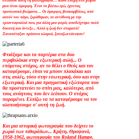
στείλουν αυτή τη φωτογραφία… Κάθε εποχή στο χωριό
μου είναι όμορφη. Έτσι το βλέπω εγώ, έχοντας
προσωπικά βιώματα… Οι όμορφες βουκαμβίλιες, από
αυτόν τον πάγο, ξεράθηκαν, σε αντίθεση με την
τριανταφυλλιά που, για άλλη μια φορά, αποδείχτηκε πολύ
δυνατή και άντεξε... Αλλά η ζωή δεν σταματά!
Ξαναπέταξαν πράσινα κλαριά, ξαναζωντάνεψαν!
Φτιάξαμε και τα παρτέρια στα δυο
περιβολάκια στην εξωτερική αυλή... Ο
επόμενος στόχος, αν το θέλει ο Θεός και τον
καταφέρουμε, είναι να μπουν πλακάκια και
στις αυλές, τόσο στην εσωτερική, όσο και στην
εξωτερική. Και μια πραγματική εξώπορτα που
θα προστατεύει το σπίτι μας, καλύτερα, από
τους ανόητους που δεν λείπουν. Ο στόχος
παραμένει. Ελπίζω να τα καταφέρουμε να τον
υλοποιήσουμε σ' αυτή τη ζωή.
Και μια ιστορική φωτογραφία που δείχνει το
χωριό των πιθαράδων... Κρήτη, Θραψανό,
1958-1962, φωτογραφία του Roland Hampe.