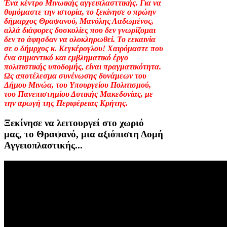
Ένα κέντρο Μινωικής αγγειπλασττικής. Για να
θυμόμαστε την ιστορία, το ξεκίνησε ο πρώην
δήμαρχος Θραψανού, Μανόλης Λαδωμένος,
αλλά διάφορες δυσκολίες που δεν γνωρίζομαι
δεν το άφησδαν να ολοκληρωθεί. Το εεκαινία
σε ο δήμρχος κ. Κεγκέρογλου! Χαιρόμαστε που
ένα σημαντικό και εμβληματικό έργο
πολιτιστικής υποδομής, είναι πραγματικότητα.
Ως αποτέλεσμα συνένωσης δυνάμεων του
Δήμου Μινώα, του Υπουργείου Πολιτισμού,
του Πανεπιστημίου Δυτικής Μακεδονίας, με
την αρωγή της Περιφέρειας Κρήτης.
Ξεκίνησε να λειτουργεί στο χωριό
μας, το Θραψανό, μια αξιόπιστη Δομή
Αγγειοπλαστικής...