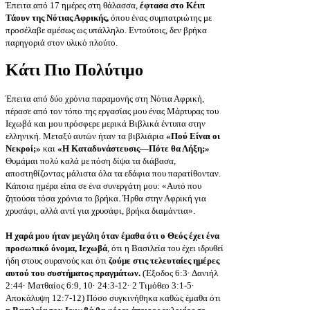
Έπειτα από 17 ημέρες στη θάλασσα,
έφτασα στο Κέιπ
Τάουν της Νότιας Αφρικής,
όπου ένας συμπατριώτης με
προσέλαβε αμέσως ως υπάλληλο. Εντούτοις, δεν βρήκα
παρηγοριά στον υλικό πλούτο.
Κάτι Πιο Πολύτιμο
Έπειτα από δύο χρόνια παραμονής στη Νότια Αφρική,
πέρασε από τον τόπο της εργασίας μου ένας Μάρτυρας του
Ιεχωβά και μου πρόσφερε μερικά Βιβλικά έντυπα στην
ελληνική. Μεταξύ αυτών ήταν τα βιβλιάρια
«Πού Είναι οι
Νεκροί;»
και
«Η Καταδυνάστευσις—Πότε θα Λήξη;»
Θυμάμαι πολύ καλά με πόση δίψα τα διάβασα,
αποστηθίζοντας μάλιστα όλα τα εδάφια που παρατίθονταν.
Κάποια ημέρα είπα σε ένα συνεργάτη μου: «Αυτό που
ζητούσα τόσα χρόνια το βρήκα. Ήρθα στην Αφρική για
χρυσάφι, αλλά αντί για χρυσάφι, βρήκα διαμάντια».
Η χαρά μου ήταν μεγάλη όταν έμαθα ότι ο Θεός έχει ένα
προσωπικό όνομα, Ιεχωβά
, ότι η Βασιλεία του έχει ιδρυθεί
ήδη στους ουρανούς και ότι
ζούμε στις τελευταίες ημέρες
αυτού του συστήματος πραγμάτων.
(Έξοδος 6:3· Δανιήλ
2:44· Ματθαίος 6:9, 10· 24:3-12· 2 Τιμόθεο 3:1-5·
Αποκάλυψη 12:7-12) Πόσο συγκινήθηκα καθώς έμαθα ότι