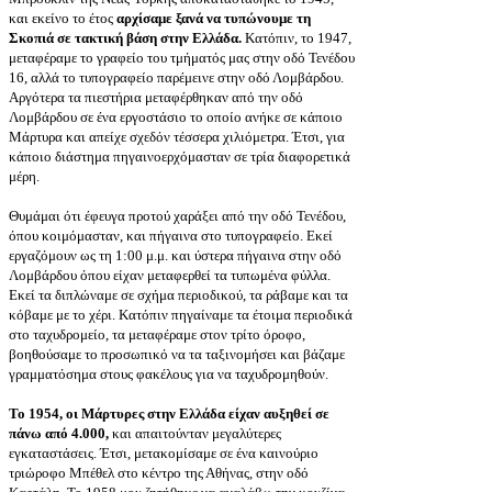
και εκείνο το έτος
αρχίσαμε ξανά να τυπώνουμε τη
Σκοπιά σε τακτική βάση στην Ελλάδα.
Κατόπιν, το 1947,
μεταφέραμε το γραφείο του τμήματός μας στην οδό Τενέδου
16, αλλά το τυπογραφείο παρέμεινε στην οδό Λομβάρδου.
Αργότερα τα πιεστήρια μεταφέρθηκαν από την οδό
Λομβάρδου σε ένα εργοστάσιο το οποίο ανήκε σε κάποιο
Μάρτυρα και απείχε σχεδόν τέσσερα χιλιόμετρα. Έτσι, για
κάποιο διάστημα πηγαινοερχόμασταν σε τρία διαφορετικά
μέρη.
Θυμάμαι ότι έφευγα προτού χαράξει από την οδό Τενέδου,
όπου κοιμόμασταν, και πήγαινα στο τυπογραφείο. Εκεί
εργαζόμουν ως τη 1:00 μ.μ. και ύστερα πήγαινα στην οδό
Λομβάρδου όπου είχαν μεταφερθεί τα τυπωμένα φύλλα.
Εκεί τα διπλώναμε σε σχήμα περιοδικού, τα ράβαμε και τα
κόβαμε με το χέρι. Κατόπιν πηγαίναμε τα έτοιμα περιοδικά
στο ταχυδρομείο, τα μεταφέραμε στον τρίτο όροφο,
βοηθούσαμε το προσωπικό να τα ταξινομήσει και βάζαμε
γραμματόσημα στους φακέλους για να ταχυδρομηθούν.
Το 1954, οι Μάρτυρες στην Ελλάδα είχαν αυξηθεί σε
πάνω από 4.000,
και απαιτούνταν μεγαλύτερες
εγκαταστάσεις. Έτσι, μετακομίσαμε σε ένα καινούριο
τριώροφο Μπέθελ στο κέντρο της Αθήνας, στην οδό