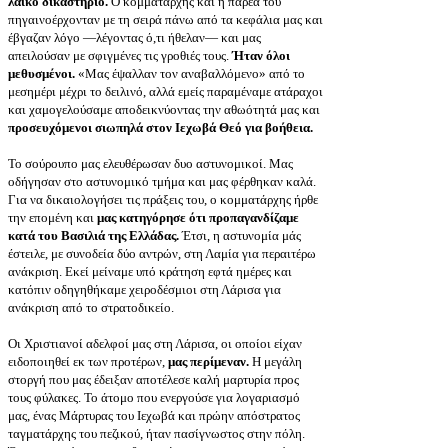
λαϊκό δικαστήριο.
Ο κομματάρχης και η παρέα του
πηγαινοέρχονταν με τη σειρά πάνω από τα κεφάλια μας και
έβγαζαν λόγο —λέγοντας ό,τι ήθελαν— και μας
απειλούσαν με σφιγμένες τις γροθιές τους.
Ήταν όλοι
μεθυσμένοι.
«Μας έψαλλαν τον αναβαλλόμενο» από το
μεσημέρι μέχρι το δειλινό, αλλά εμείς παραμέναμε ατάραχοι
και χαμογελούσαμε αποδεικνύοντας την αθωότητά μας και
προσευχόμενοι σιωπηλά στον Ιεχωβά Θεό για βοήθεια.
Το σούρουπο μας ελευθέρωσαν δυο αστυνομικοί. Μας
οδήγησαν στο αστυνομικό τμήμα και μας φέρθηκαν καλά.
Για να δικαιολογήσει τις πράξεις του, ο κομματάρχης ήρθε
την επομένη και
μας κατηγόρησε ότι προπαγανδίζαμε
κατά του Βασιλιά της Ελλάδας.
Έτσι, η αστυνομία μάς
έστειλε, με συνοδεία δύο αντρών, στη Λαμία για περαιτέρω
ανάκριση. Εκεί μείναμε υπό κράτηση εφτά ημέρες και
κατόπιν οδηγηθήκαμε χειροδέσμιοι στη Λάρισα για
ανάκριση από το στρατοδικείο.
Οι Χριστιανοί αδελφοί μας στη Λάρισα, οι οποίοι είχαν
ειδοποιηθεί εκ των προτέρων,
μας περίμεναν.
Η μεγάλη
στοργή που μας έδειξαν αποτέλεσε καλή μαρτυρία προς
τους φύλακες. Το άτομο που ενεργούσε για λογαριασμό
μας, ένας Μάρτυρας του Ιεχωβά και πρώην απόστρατος
ταγματάρχης του πεζικού, ήταν πασίγνωστος στην πόλη.