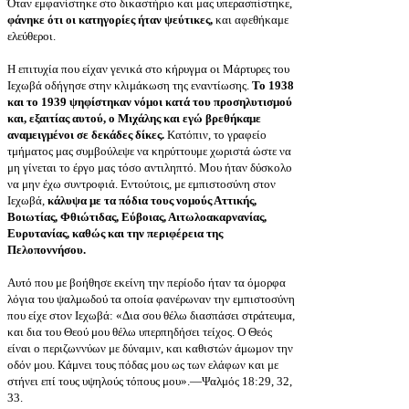
Όταν εμφανίστηκε στο δικαστήριο και μας υπερασπίστηκε,
φάνηκε ότι οι κατηγορίες ήταν ψεύτικες,
και αφεθήκαμε
ελεύθεροι.
Η επιτυχία που είχαν γενικά στο κήρυγμα οι Μάρτυρες του
Ιεχωβά οδήγησε στην κλιμάκωση της εναντίωσης.
Το 1938
και το 1939 ψηφίστηκαν νόμοι κατά του προσηλυτισμού
και, εξαιτίας αυτού, ο Μιχάλης και εγώ βρεθήκαμε
αναμειγμένοι σε δεκάδες δίκες.
Κατόπιν, το γραφείο
τμήματος μας συμβούλεψε να κηρύττουμε χωριστά ώστε να
μη γίνεται το έργο μας τόσο αντιληπτό. Μου ήταν δύσκολο
να μην έχω συντροφιά. Εντούτοις, με εμπιστοσύνη στον
Ιεχωβά,
κάλυψα με τα πόδια τους νομούς Αττικής,
Βοιωτίας, Φθιώτιδας, Εύβοιας, Αιτωλοακαρνανίας,
Ευρυτανίας, καθώς και την περιφέρεια της
Πελοποννήσου.
Αυτό που με βοήθησε εκείνη την περίοδο ήταν τα όμορφα
λόγια του ψαλμωδού τα οποία φανέρωναν την εμπιστοσύνη
που είχε στον Ιεχωβά: «Δια σου θέλω διασπάσει στράτευμα,
και δια του Θεού μου θέλω υπερπηδήσει τείχος. Ο Θεός
είναι ο περιζωννύων με δύναμιν, και καθιστών άμωμον την
οδόν μου. Κάμνει τους πόδας μου ως των ελάφων και με
στήνει επί τους υψηλούς τόπους μου».—Ψαλμός 18:29, 32,
33.