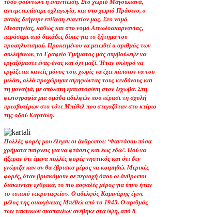
τόσο φούντωνε η εναντίωση. Στο χωριό Μαγουλιανά,
αντιμετωπίσαμε οχλαγωγία, και στο χωριό Πράσινο, ο
παπάς διήγειρε επίθεση εναντίον μας. Στο νομό
Μεσσηνίας, καθώς και στο νομό Αιτωλοακαρνανίας,
περάσαμε από δεκάδες δίκες για το ζήτημα του
προσηλυτισμού. Προκειμένου να μειωθεί ο αριθμός των
συλλήψεων, το Γραφείο Τμήματος μάς συμβούλεψε να
εργαζόμαστε ένας-ένας και όχι μαζί. Ήταν σκληρό να
εργάζεται κανείς μόνος του, χωρίς να έχει κάποιον να του
μιλάει, αλλά προχώρησα αψηφώντας τους κινδύνους και
τη μοναξιά, με απόλυτη εμπιστοσύνη στον Ιεχωβά. Στη
φωτογραφία μια ομάδα αδελφών που πέρασε τη σχολή
πρεσβυτέρων στο τότε Μπέθελ που στεγαζόταν στο κτίριο
της οδού Καρτάλη.
Πολλές φορές μου έλεγαν οι άνθρωποι: ‘Φαντάσου πόσα
χρήματα παίρνεις για να φτάσεις και έως εδώ’. Πού να
ήξεραν ότι έμενα πολλές φορές νηστικός και ότι δεν
γνώριζα καν αν θα έβρισκα μέρος να κοιμηθώ. Μερικές
φορές, όταν βρισκόμουν σε περιοχή όπου οι άνθρωποι
διάκεινταν εχθρικά, το πιο ασφαλές μέρος για ύπνο ήταν
το τοπικό νεκροταφείο». Ο αδελφός Καμινάρης έγινε
μέλος της οικογένειας Μπέθελ από το 1945. Ο αριθμός
των τακτικών σκαπανέων ανέβηκε στα ύψη, από 8