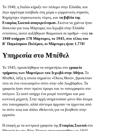
Το 1940, η Ιταλία κήρυξε τον πόλεμο στην Ελλάδα, και
λίγο αργότερα εισέβαλε στη χώρα ο γερμανικός στρατός.
Κηρύχτηκε στρατιωτικός νόμος, και
τα βιβλία της
Εταιρίας Σκοπιά απαγορεύτηκαν.
Εκείνα τα χρόνια ήταν
δύσκολα για τους Μάρτυρες του Ιεχωβά στην Ελλάδα·
εντούτοις, αυτοί αυξήθηκαν θεαματικά σε αριθμό—ενώ
το
1940 υπήρχαν 178 Μάρτυρες, το 1945, στο τέλος του
Β΄ Παγκόσμιου Πολέμου, οι Μάρτυρες ήταν 1.770!
Υπηρεσία στο Μπέθελ
Το 1945, προσκλήθηκα να υπηρετήσω στο
γραφείο
τμήματος των Μαρτύρων του Ιεχωβά στην Αθήνα.
Το
Μπέθελ, λέξη η οποία σημαίνει «Οίκος Θεού», βρισκόταν
τότε σε ένα νοικιασμένο σπίτι στην οδό Λομβάρδου. Τα
γραφεία ήταν στον πρώτο όροφο και το τυπογραφείο στο
υπόγειο. Σε αυτό υπήρχε ένα μικρό πιεστήριο και μια
κοπτική μηχανή. Στην αρχή υπηρετούσαν μόνο δύο άτομα
στο τυπογραφείο, αλλά σύντομα άρχισαν να έρχονται από
το σπίτι τους και άλλοι εθελοντές για να βοηθούν στην
εργασία.
Η επαφή με τα κεντρικά γραφεία της
Εταιρίας Σκοπιά
στο
Μπρούκλιν της Νέας Υόρκης αποκαταστάθηκε το 1945,