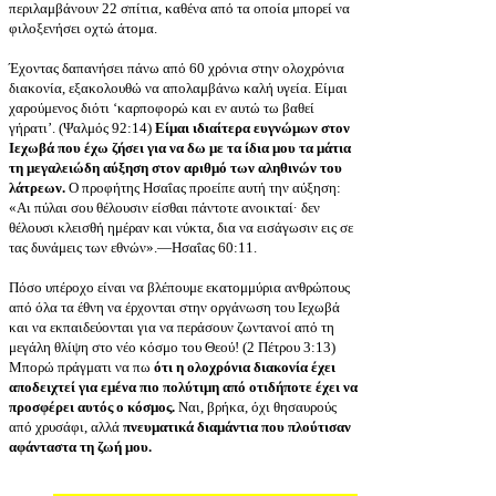
περιλαμβάνουν 22 σπίτια, καθένα από τα οποία μπορεί να
φιλοξενήσει οχτώ άτομα.
Έχοντας δαπανήσει πάνω από 60 χρόνια στην ολοχρόνια
διακονία, εξακολουθώ να απολαμβάνω καλή υγεία. Είμαι
χαρούμενος διότι ‘καρποφορώ και εν αυτώ τω βαθεί
γήρατι’. (Ψαλμός 92:14)
Είμαι ιδιαίτερα ευγνώμων στον
Ιεχωβά που έχω ζήσει για να δω με τα ίδια μου τα μάτια
τη μεγαλειώδη αύξηση στον αριθμό των αληθινών του
λάτρεων.
Ο προφήτης Ησαΐας προείπε αυτή την αύξηση:
«Αι πύλαι σου θέλουσιν είσθαι πάντοτε ανοικταί· δεν
θέλουσι κλεισθή ημέραν και νύκτα, δια να εισάγωσιν εις σε
τας δυνάμεις των εθνών».—Ησαΐας 60:11.
Πόσο υπέροχο είναι να βλέπουμε εκατομμύρια ανθρώπους
από όλα τα έθνη να έρχονται στην οργάνωση του Ιεχωβά
και να εκπαιδεύονται για να περάσουν ζωντανοί από τη
μεγάλη θλίψη στο νέο κόσμο του Θεού! (2 Πέτρου 3:13)
Μπορώ πράγματι να πω
ότι η ολοχρόνια διακονία έχει
αποδειχτεί για εμένα πιο πολύτιμη από οτιδήποτε έχει να
προσφέρει αυτός ο κόσμος.
Ναι, βρήκα, όχι θησαυρούς
από χρυσάφι, αλλά
πνευματικά διαμάντια που πλούτισαν
αφάνταστα τη ζωή μου.