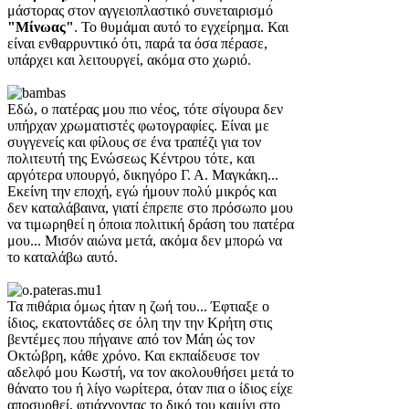
μάστορας στον αγγειοπλαστικό συνεταιρισμό
"Μίνωας"
. Το θυμάμαι αυτό το εγχείρημα. Και
είναι ενθαρρυντικό ότι, παρά τα όσα πέρασε,
υπάρχει και λειτουργεί, ακόμα στο χωριό.
Εδώ, ο πατέρας μου πιο νέος, τότε σίγουρα δεν
υπήρχαν χρωματιστές φωτογραφίες. Είναι με
συγγενείς και φίλους σε ένα τραπέζι για τον
πολιτευτή της Ενώσεως Κέντρου τότε, και
αργότερα υπουργό, δικηγόρο Γ. Α. Μαγκάκη...
Εκείνη την εποχή, εγώ ήμουν πολύ μικρός και
δεν καταλάβαινα, γιατί έπρεπε στο πρόσωπο μου
να τιμωρηθεί η όποια πολιτική δράση του πατέρα
μου... Μισόν αιώνα μετά, ακόμα δεν μπορώ να
το καταλάβω αυτό.
Τα πιθάρια όμως ήταν η ζωή του... Έφτιαξε ο
ίδιος, εκατοντάδες σε όλη την την Κρήτη στις
βεντέμες που πήγαινε από τον Μάη ώς τον
Οκτώβρη, κάθε χρόνο. Και εκπαίδευσε τον
αδελφό μου Κωστή, να τον ακολουθήσει μετά το
θάνατο του ή λίγο νωρίτερα, όταν πια ο ίδιος είχε
αποσυρθεί, φτιάχνοντας το δικό του καμίνι στο