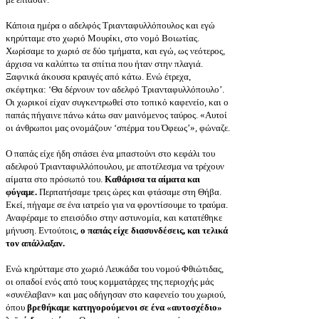
Κάποια ημέρα ο αδελφός Τριανταφυλλόπουλος και εγώ
κηρύτταμε στο χωριό Μουρίκι, στο νομό Βοιωτίας.
Χωρίσαμε το χωριό σε δύο τμήματα, και εγώ, ως νεότερος,
άρχισα να καλύπτω τα σπίτια που ήταν στην πλαγιά.
Ξαφνικά άκουσα κραυγές από κάτω. Ενώ έτρεχα,
σκέφτηκα: ‘Θα δέρνουν τον αδελφό Τριανταφυλλόπουλο’.
Οι χωρικοί είχαν συγκεντρωθεί στο τοπικό καφενείο, και ο
παπάς πήγαινε πάνω κάτω σαν μαινόμενος ταύρος. «Αυτοί
οι άνθρωποι μας ονομάζουν ‘σπέρμα του Όφεως’», φώναζε.
Ο παπάς είχε ήδη σπάσει ένα μπαστούνι στο κεφάλι του
αδελφού Τριανταφυλλόπουλου, με αποτέλεσμα να τρέχουν
αίματα στο πρόσωπό του.
Καθάρισα τα αίματα και
φύγαμε.
Περπατήσαμε τρεις ώρες και φτάσαμε στη Θήβα.
Εκεί, πήγαμε σε ένα ιατρείο για να φροντίσουμε το τραύμα.
Αναφέραμε το επεισόδιο στην αστυνομία, και κατατέθηκε
μήνυση. Εντούτοις,
ο παπάς είχε διασυνδέσεις, και τελικά
τον απάλλαξαν.
Ενώ κηρύτταμε στο χωριό Λευκάδα του νομού Φθιώτιδας,
οι οπαδοί ενός από τους κομματάρχες της περιοχής μάς
«συνέλαβαν» και μας οδήγησαν στο καφενείο του χωριού,
όπου
βρεθήκαμε κατηγορούμενοι σε ένα «αυτοσχέδιο»