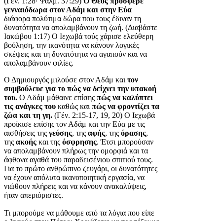
(Γέν. 1:28· Ψαλμ. 37:29)
Ο Θεός πρόσφερε
γενναιόδωρα στον Αδάμ και στην Εύα
διάφορα πολύτιμα δώρα που τους έδιναν τη
δυνατότητα να απολαμβάνουν τη ζωή. (Διαβάστε
Ιακώβου 1:17) Ο Ιεχωβά τούς χάρισε ελεύθερη
βούληση, την ικανότητα να κάνουν λογικές
σκέψεις και τη δυνατότητα να αγαπούν και να
απολαμβάνουν φιλίες.
Ο Δημιουργός μιλούσε στον Αδάμ και
τον
συμβούλευε για το πώς να δείχνει την υπακοή
του.
Ο Αδάμ μάθαινε επίσης
πώς να καλύπτει
τις ανάγκες του
καθώς και
πώς να φροντίζει τα
ζώα και τη γη.
(Γέν. 2:15-17, 19, 20) Ο Ιεχωβά
προίκισε επίσης τον Αδάμ και την Εύα με τις
αισθήσεις της
γεύσης
, της
αφής
, της
όρασης
,
της
ακοής
και της
όσφρησης
. Έτσι μπορούσαν
να απολαμβάνουν πλήρως την ομορφιά και τα
άφθονα αγαθά του παραδεισένιου σπιτιού τους.
Για το πρώτο ανθρώπινο ζευγάρι, οι δυνατότητες
να έχουν απόλυτα ικανοποιητική εργασία, να
νιώθουν πλήρεις και να κάνουν ανακαλύψεις,
ήταν απεριόριστες.
Τι μπορούμε να μάθουμε από τα λόγια που είπε