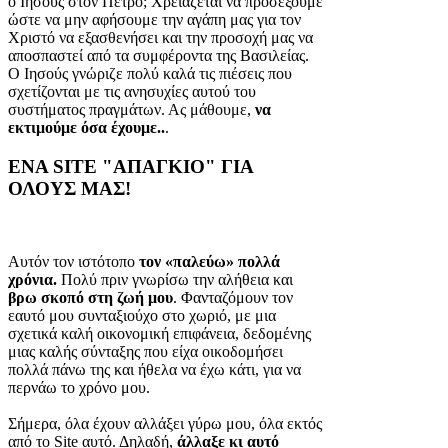
ο Ιησούς στον Πέτρο; Χρειάζεται να προσέξουμε
ώστε να μην αφήσουμε την αγάπη μας για τον
Χριστό να εξασθενήσει και την προσοχή μας να
αποσπαστεί από τα συμφέροντα της Βασιλείας.
Ο Ιησούς γνώριζε πολύ καλά τις πιέσεις που
σχετίζονται με τις ανησυχίες αυτού του
συστήματος πραγμάτων. Ας μάθουμε,
να
εκτιμούμε όσα έχουμε..
.
ΕΝΑ SITE "ΑΠΑΓΚΙΟ" ΓΙΑ
ΟΛΟΥΣ ΜΑΣ!
Αυτόν τον ιστότοπο
τον «παλεύω» πολλά
χρόνια.
Πολύ πριν γνωρίσω την αλήθεια και
βρω σκοπό στη ζωή μου
. Φανταζόμουν τον
εαυτό μου συνταξιούχο στο χωριό, με μια
σχετικά καλή οικονομική επιφάνεια, δεδομένης
μιας καλής σύνταξης που είχα οικοδομήσει
πολλά πάνω της και ήθελα να έχω κάτι, για να
περνάω το χρόνο μου.
Σήμερα, όλα έχουν αλλάξει γύρω μου, όλα εκτός
από το Site αυτό. Δηλαδή,
άλλαξε κι αυτό