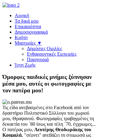
Αρχική
Τα δικά μου
Επικαιρότητα
Δημοσιογραφικά
Κρήτη
Μαρτυρίες ▼
Δημόσιες Ομιλίες
Ενθαρρυντικές Εμπειρίες
Παρηγοριά
Ίχνη Ζωής
Όμορφες παιδικές μνήμες ξύπνησαν
μέσα μου, αυτές οι φωτογραφίες με
τον πατέρα μου!
Τις είδα ανεβασμένες στο Facebook από τον
δραστήριο Πολιτιστικό Σύλλογο του χωριού
μου, Θραψανού. Φωτογραφίες τραβηγμένες τη
δεκαετία του ΄80 ίσως και τέλη ΄70, έγχρωμες...
Ο πατέρας μου,
Λευτέρης Θεοδωράκης του
Κουμαλή
, "σέρνει" ανεβάζει τη στομωσά ως