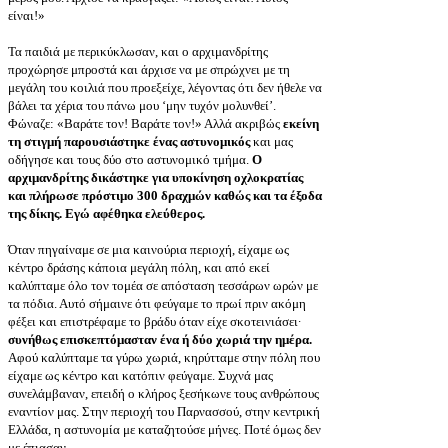
είναι!»
Τα παιδιά με περικύκλωσαν, και ο αρχιμανδρίτης
προχώρησε μπροστά και άρχισε να με σπρώχνει με τη
μεγάλη του κοιλιά που προεξείχε, λέγοντας ότι δεν ήθελε να
βάλει τα χέρια του πάνω μου ‘μην τυχόν μολυνθεί’.
Φώναζε: «Βαράτε τον! Βαράτε τον!» Αλλά ακριβώς
εκείνη
τη στιγμή παρουσιάστηκε ένας αστυνομικός
και μας
οδήγησε και τους δύο στο αστυνομικό τμήμα.
Ο
αρχιμανδρίτης δικάστηκε για υποκίνηση οχλοκρατίας
και πλήρωσε πρόστιμο 300 δραχμών καθώς και τα έξοδα
της δίκης. Εγώ αφέθηκα ελεύθερος.
Όταν πηγαίναμε σε μια καινούρια περιοχή, είχαμε ως
κέντρο δράσης κάποια μεγάλη πόλη, και από εκεί
καλύπταμε όλο τον τομέα σε απόσταση τεσσάρων ωρών με
τα πόδια. Αυτό σήμαινε ότι φεύγαμε το πρωί πριν ακόμη
φέξει και επιστρέφαμε το βράδυ όταν είχε σκοτεινιάσει·
συνήθως επισκεπτόμασταν ένα ή δύο χωριά την ημέρα.
Αφού καλύπταμε τα γύρω χωριά, κηρύτταμε στην πόλη που
είχαμε ως κέντρο και κατόπιν φεύγαμε. Συχνά μας
συνελάμβαναν, επειδή ο κλήρος ξεσήκωνε τους ανθρώπους
εναντίον μας. Στην περιοχή του Παρνασσού, στην κεντρική
Ελλάδα, η αστυνομία με καταζητούσε μήνες. Ποτέ όμως δεν
με έπιασαν.