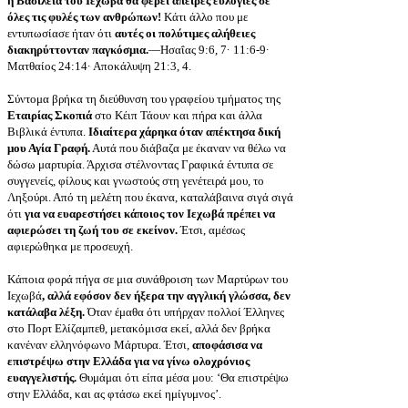
η Βασιλεία του Ιεχωβά θα φέρει άπειρες ευλογίες σε
όλες τις φυλές των ανθρώπων!
Κάτι άλλο που με
εντυπωσίασε ήταν ότι
αυτές οι πολύτιμες αλήθειες
διακηρύττονταν παγκόσμια.
—Ησαΐας 9:6, 7· 11:6-9·
Ματθαίος 24:14· Αποκάλυψη 21:3, 4.
Σύντομα βρήκα τη διεύθυνση του γραφείου τμήματος της
Εταιρίας Σκοπιά
στο Κέιπ Τάουν και πήρα και άλλα
Βιβλικά έντυπα.
Ιδιαίτερα χάρηκα όταν απέκτησα δική
μου Αγία Γραφή.
Αυτά που διάβαζα με έκαναν να θέλω να
δώσω μαρτυρία. Άρχισα στέλνοντας Γραφικά έντυπα σε
συγγενείς, φίλους και γνωστούς στη γενέτειρά μου, το
Ληξούρι. Από τη μελέτη που έκανα, καταλάβαινα σιγά σιγά
ότι
για να ευαρεστήσει κάποιος τον Ιεχωβά πρέπει να
αφιερώσει τη ζωή του σε εκείνον.
Έτσι, αμέσως
αφιερώθηκα με προσευχή.
Κάποια φορά πήγα σε μια συνάθροιση των Μαρτύρων του
Ιεχωβά
, αλλά εφόσον δεν ήξερα την αγγλική γλώσσα, δεν
κατάλαβα λέξη.
Όταν έμαθα ότι υπήρχαν πολλοί Έλληνες
στο Πορτ Ελίζαμπεθ, μετακόμισα εκεί, αλλά δεν βρήκα
κανέναν ελληνόφωνο Μάρτυρα. Έτσι,
αποφάσισα να
επιστρέψω στην Ελλάδα για να γίνω ολοχρόνιος
ευαγγελιστής.
Θυμάμαι ότι είπα μέσα μου: ‘Θα επιστρέψω
στην Ελλάδα, και ας φτάσω εκεί ημίγυμνος’.