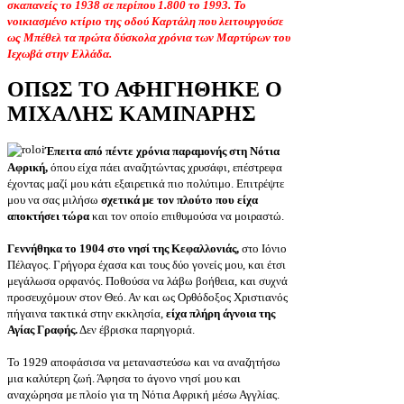
σκαπανείς το 1938 σε περίπου 1.800 το 1993. Το
νοικιασμένο κτίριο της οδού Καρτάλη που λειτουργούσε
ως Μπέθελ τα πρώτα δύσκολα χρόνια των Μαρτύρων του
Ιεχωβά στην Ελλάδα.
ΟΠΩΣ ΤΟ ΑΦΗΓΗΘΗΚΕ Ο
ΜΙΧΑΛΗΣ ΚΑΜΙΝΑΡΗΣ
Έπειτα από πέντε χρόνια παραμονής στη Νότια
Αφρική,
όπου είχα πάει αναζητώντας χρυσάφι, επέστρεφα
έχοντας μαζί μου κάτι εξαιρετικά πιο πολύτιμο. Επιτρέψτε
μου να σας μιλήσω
σχετικά με τον πλούτο που είχα
αποκτήσει τώρα
και τον οποίο επιθυμούσα να μοιραστώ.
Γεννήθηκα το 1904 στο νησί της Κεφαλλονιάς,
στο Ιόνιο
Πέλαγος. Γρήγορα έχασα και τους δύο γονείς μου, και έτσι
μεγάλωσα ορφανός. Ποθούσα να λάβω βοήθεια, και συχνά
προσευχόμουν στον Θεό. Αν και ως Ορθόδοξος Χριστιανός
πήγαινα τακτικά στην εκκλησία,
είχα πλήρη άγνοια της
Αγίας Γραφής.
Δεν έβρισκα παρηγοριά.
Το 1929 αποφάσισα να μεταναστεύσω και να αναζητήσω
μια καλύτερη ζωή. Άφησα το άγονο νησί μου και
αναχώρησα με πλοίο για τη Νότια Αφρική μέσω Αγγλίας.