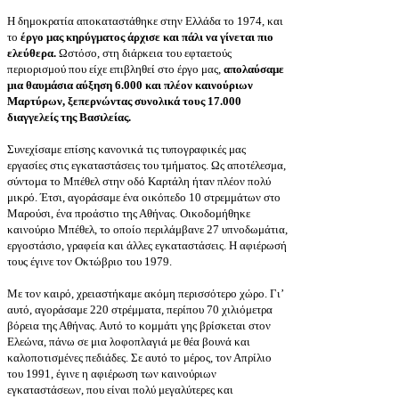
Η δημοκρατία αποκαταστάθηκε στην Ελλάδα το 1974, και
το
έργο μας κηρύγματος άρχισε και πάλι να γίνεται πιο
ελεύθερα.
Ωστόσο, στη διάρκεια του εφταετούς
περιορισμού που είχε επιβληθεί στο έργο μας,
απολαύσαμε
μια θαυμάσια αύξηση 6.000 και πλέον καινούριων
Μαρτύρων, ξεπερνώντας συνολικά τους 17.000
διαγγελείς της Βασιλείας.
Συνεχίσαμε επίσης κανονικά τις τυπογραφικές μας
εργασίες στις εγκαταστάσεις του τμήματος. Ως αποτέλεσμα,
σύντομα το Μπέθελ στην οδό Καρτάλη ήταν πλέον πολύ
μικρό. Έτσι, αγοράσαμε ένα οικόπεδο 10 στρεμμάτων στο
Μαρούσι, ένα προάστιο της Αθήνας. Οικοδομήθηκε
καινούριο Μπέθελ, το οποίο περιλάμβανε 27 υπνοδωμάτια,
εργοστάσιο, γραφεία και άλλες εγκαταστάσεις. Η αφιέρωσή
τους έγινε τον Οκτώβριο του 1979.
Με τον καιρό, χρειαστήκαμε ακόμη περισσότερο χώρο. Γι’
αυτό, αγοράσαμε 220 στρέμματα, περίπου 70 χιλιόμετρα
βόρεια της Αθήνας. Αυτό το κομμάτι γης βρίσκεται στον
Ελεώνα, πάνω σε μια λοφοπλαγιά με θέα βουνά και
καλοποτισμένες πεδιάδες. Σε αυτό το μέρος, τον Απρίλιο
του 1991, έγινε η αφιέρωση των καινούριων
εγκαταστάσεων, που είναι πολύ μεγαλύτερες και