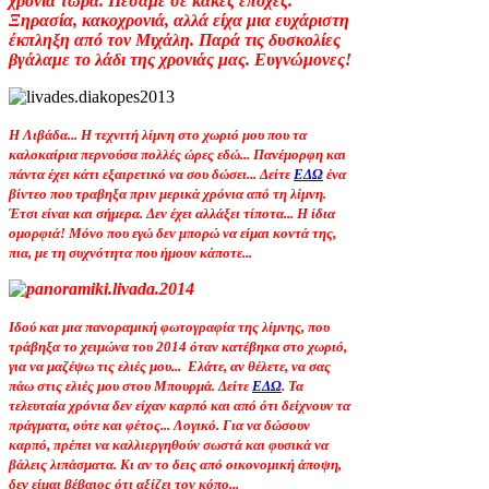
χρόνια τώρα. Πέσαμε σε κακές εποχές.
Ξηρασία, κακοχρονιά, αλλά είχα μια ευχάριστη
έκπληξη από τον Μιχάλη. Παρά τις δυσκολίες
βγάλαμε το λάδι της χρονιάς μας. Ευγνώμονες!
Η Λιβάδα... Η τεχνιτή λίμνη στο χωριό μου που τα
καλοκαίρια περνούσα πολλές ώρες εδώ... Πανέμορφη και
πάντα έχει κάτι εξαιρετικό να σου δώσει... Δείτε
ΕΔΩ
ένα
βίντεο που τραβηξα πριν μερικά χρόνια από τη λίμνη.
Έτσι είναι και σήμερα. Δεν έχει αλλάξει τίποτα... Η ίδια
ομορφιά! Μόνο που εγώ δεν μπορώ να είμαι κοντά της,
πια, με τη συχνότητα που ήμουν κάποτε...
Ιδού και μια πανοραμική φωτογραφία της λίμνης, που
τράβηξα το χειμώνα του 2014 όταν κατέβηκα στο χωριό,
για να μαζέψω τις ελιές μου... Ελάτε, αν θέλετε, να σας
πάω στις ελιές μου στου Μπουρμά. Δείτε
ΕΔΩ
. Τα
τελευταία χρόνια δεν είχαν καρπό και από ότι δείχνουν τα
πράγματα, ούτε και φέτος... Λογικό. Για να δώσουν
καρπό, πρέπει να καλλιεργηθούν σωστά και φυσικά να
βάλεις λιπάσματα. Κι αν το δεις από οικονομική άποψη,
δεν είμαι βέβαιος ότι αξίζει τον κόπο...