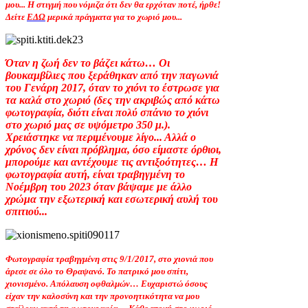
μου... Η στιγμή που νόμιζα ότι δεν θα ερχόταν ποτέ, ήρθε!
Δείτε
ΕΔΩ
μερικά πράγματα για το χωριό μου...
Όταν η ζωή δεν το βάζει κάτω… Οι
βουκαμβίλιες που ξεράθηκαν από την παγωνιά
του Γενάρη 2017, όταν το χιόνι το έστρωσε για
τα καλά στο χωριό (δες την ακριβώς από κάτω
φωτογραφία, διότι είναι πολύ σπάνιο το χιόνι
στο χωριό μας σε υψόμετρο 350 μ.).
Χρειάστηκε να περιμένουμε λίγο... Αλλά ο
χρόνος δεν είναι πρόβλημα, όσο είμαστε όρθιοι,
μπορούμε και αντέχουμε τις αντιξοότητες… Η
φωτογραφία αυτή, είναι τραβηγμένη το
Νοέμβρη του 2023 όταν βάψαμε με άλλο
χρώμα την εξωτερική και εσωτερική αυλή του
σπιτιού...
Φωτογραφία τραβηγμένη στις 9/1/2017, στο χιονιά που
άρεσε σε όλο το Θραψανό. Το πατρικό μου σπίτι,
χιονισμένο. Απόλαυση οφθαλμών… Ευχαριστώ όσους
είχαν την καλοσύνη και την προνοητικότητα να μου