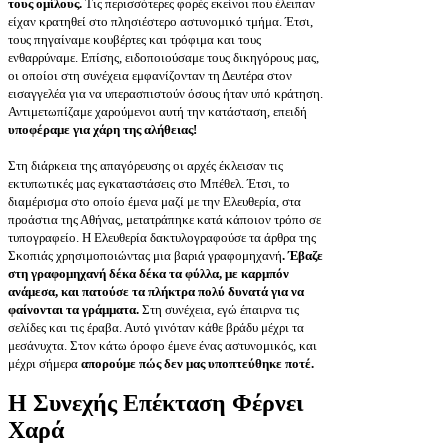
τους ομίλους.
Τις περισσότερες φορές εκείνοι που έλειπαν
είχαν κρατηθεί στο πλησιέστερο αστυνομικό τμήμα. Έτσι,
τους πηγαίναμε κουβέρτες και τρόφιμα και τους
ενθαρρύναμε. Επίσης, ειδοποιούσαμε τους δικηγόρους μας,
οι οποίοι στη συνέχεια εμφανίζονταν τη Δευτέρα στον
εισαγγελέα για να υπερασπιστούν όσους ήταν υπό κράτηση.
Αντιμετωπίζαμε χαρούμενοι αυτή την κατάσταση, επειδή
υποφέραμε για χάρη της αλήθειας!
Στη διάρκεια της απαγόρευσης οι αρχές έκλεισαν τις
εκτυπωτικές μας εγκαταστάσεις στο Μπέθελ. Έτσι, το
διαμέρισμα στο οποίο έμενα μαζί με την Ελευθερία, στα
προάστια της Αθήνας, μετατράπηκε κατά κάποιον τρόπο σε
τυπογραφείο. Η Ελευθερία δακτυλογραφούσε τα άρθρα της
Σκοπιάς χρησιμοποιώντας μια βαριά γραφομηχανή
. Έβαζε
στη γραφομηχανή δέκα δέκα τα φύλλα, με καρμπόν
ανάμεσα, και πατούσε τα πλήκτρα πολύ δυνατά για να
φαίνονται τα γράμματα.
Στη συνέχεια, εγώ έπαιρνα τις
σελίδες και τις έραβα. Αυτό γινόταν κάθε βράδυ μέχρι τα
μεσάνυχτα. Στον κάτω όροφο έμενε ένας αστυνομικός, και
μέχρι σήμερα
απορούμε πώς δεν μας υποπτεύθηκε ποτέ.
Η Συνεχής Επέκταση Φέρνει
Χαρά