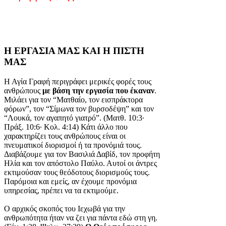
Η ΕΡΓΑΣΙΑ ΜΑΣ ΚΑΙ Η ΠΙΣΤΗ
ΜΑΣ
Η Αγία Γραφή περιγράφει μερικές φορές τους
ανθρώπους
με βάση την εργασία που έκαναν
.
Μιλάει για τον “Ματθαίο, τον εισπράκτορα
φόρων”, τον “Σίμωνα τον βυρσοδέψη” και τον
“Λουκά, τον αγαπητό γιατρό”. (Ματθ. 10:3·
Πράξ. 10:6· Κολ. 4:14) Κάτι άλλο που
χαρακτηρίζει τους ανθρώπους είναι οι
πνευματικοί διορισμοί ή τα προνόμιά τους.
Διαβάζουμε για τον Βασιλιά Δαβίδ, τον προφήτη
Ηλία και τον απόστολο Παύλο. Αυτοί οι άντρες
εκτιμούσαν τους θεόδοτους διορισμούς τους.
Παρόμοια και εμείς, αν έχουμε προνόμια
υπηρεσίας, πρέπει να τα εκτιμούμε.
Ο αρχικός σκοπός του Ιεχωβά για την
ανθρωπότητα ήταν να ζει για πάντα εδώ στη γη.