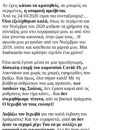
Αν έχεις
κάπου να κρατηθείς
, αν μπορείς να
περιμένεις,
η υπομονή αμείβεται.
Άπό τις 24/10/2020 είμαι πια συνταξιούχος!…
Όλα εξελίχθηκαν καλά,
όπως το περίμενα και
τον Νοέμβρη του 2020 μπήκαν τα χρήματα της
σύνταξης μου στο λογαριασμό μου. κι από τότε
όλα γίνονται κανονικά, στην ώρα τους... Η
αγωνία μου μετρούσε από τον Νοέμβριο του
2019, οπότε και κατέθεσα τα χαρτιά μου. Μια
διαδικασία που κράτησε σχεδόν ένα χρόνο!
Όλα αυτά έγιναν μέσα σε μια πρωτόγνωρη
,
δύσκολη εποχή του κορονοϊού Covid-19,
με
λοκντάουν και χωρίς τις μικρές εφημερίδες που
βγάζω. Και όμως, όλα πήγαν καλά! Με τη
βοήθεια ανθρώπων που μας αγαπούν,
των
παιδιών της Σούλας,
δεν έχασα καμιά από τις
ρυθμίσεις που είχα κάνει... Και
δεν
στερηθήκαμε τίποτα,
από τα βασικά πράγματα.
Ο Ιεχωβά να τους ευλογεί!
Δοξάζω τον Ιεχωβά
για την καλή έκβαση του
πράγματος! Και τον ευχαριστώ, γιατί
αν δεν
ήταν το ισχυρό χέρι Του να με οπλίζει με
υπομονή και εγκαρτέρηση,
όλα θα ήταν πολύ