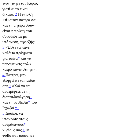
ενότητα με τον Κύριο,
γιατί αυτό είναι
δίκαιο.
2
Η εντολή
«τίμα τον πατέρα σου
και τη μητέρα σου»
+
είναι η πρώτη που
συνοδεύεται με
υπόσχεση, την εξής:
3
«Ώστε να πάνε
καλά τα πράγματα
για εσένα
*
και να
παραμείνεις πολύ
καιρό πάνω στη γη».
4
Πατέρες, μην
εξοργίζετε τα παιδιά
σας,
+
αλλά να τα
ανατρέφετε με τη
διαπαιδαγώγηση
+
και τη νουθεσία
*
του
Ιεχωβά.
*
+
5
Δούλοι, να
υπακούτε στους
ανθρώπινους
*
κυρίους σας,
+
με
φόβο και τρόμο, με