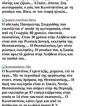
πίστης και ζήλου.... Είπατε, τίποτα; Στη
φωτογραφία, ο γιός του Κωνσταντίνος με τη
γυναίκα του, Βίκυ, σε πιο νεαρή ηλικία...
Ο αδελφός Παναγιώτης Στεργιάδης που
εικονίζεται σ’ αυτήν τη φωτογραφία, είναι
από τη Γεωργία, 80 χρονών, τακτικός
σκαπανέας. Είναι 30 χρόνια στην Αλήθεια και
είναι από την Ρωσική Δυτική, εκκλησία της
Θεσσαλονίκης… Η Θεσσαλονίκη έχει πέντε
ρώσικες εκκλησίες. Η γυναίκα του, η Σοφία,
είναι αρκετά χρόνια στην Αλήθεια όπως και
τα παιδιά του.
..
Ο Κωνσταντίνος Γεμενετζής, χειμώνα, επί το
έργο... Με τα περιοδικά της οργάνωσης στο
σταντ, στους δρόμους της Θεσσαλονίκης... Η
δική του εκκλησία είναι οι Συκιές Νοτία,
Θεσσαλονίκης που ανήκει στην 4η Περιοχή,
μια εκκλησία με 87 ευαγγελιζόμενους στην
οποία οι 14 είναι τακτικοί σκαπανείς... Ο
Κωνσταντίνος κάνει έργο και από το
διαδίκτυο με το κωδικό όνομα K.V.