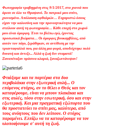
Φωτογραφία τραβηγμένη στις 9/1/2017, στο χιονιά που
άρεσε σε όλο το Θραψανό. Το πατρικό μου σπίτι,
χιονισμένο. Απόλαυση οφθαλμών… Ευχαριστώ όσους
είχαν την καλοσύνη και την προνοητικότητα να μου
στείλουν αυτή τη φωτογραφία… Κάθε εποχή στο χωριό
μου είναι όμορφη. Έτσι το βλέπω εγώ, έχοντας
προσωπικά βιώματα… Οι όμορφες βουκαμβίλιες, από
αυτόν τον πάγο, ξεράθηκαν, σε αντίθεση με την
τριανταφυλλιά που, για άλλη μια φορά, αποδείχτηκε πολύ
δυνατή και άντεξε... Αλλά η ζωή δεν σταματά!
Ξαναπέταξαν πράσινα κλαριά, ξαναζωντάνεψαν!
Φτιάξαμε και τα παρτέρια στα δυο
περιβολάκια στην εξωτερική αυλή... Ο
επόμενος στόχος, αν το θέλει ο Θεός και τον
καταφέρουμε, είναι να μπουν πλακάκια και
στις αυλές, τόσο στην εσωτερική, όσο και στην
εξωτερική. Και μια πραγματική εξώπορτα που
θα προστατεύει το σπίτι μας, καλύτερα, από
τους ανόητους που δεν λείπουν. Ο στόχος
παραμένει. Ελπίζω να τα καταφέρουμε να τον
υλοποιήσουμε σ' αυτή τη ζωή.