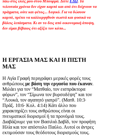
πάω στις ελιές μου στου Μπουρμά. Δείτε
ΕΔΩ
. Τα
τελευταία χρόνια δεν είχαν καρπό και από ότι δείχνουν τα
πράγματα, ούτε και φέτος... Λογικό. Για να δώσουν
καρπό, πρέπει να καλλιεργηθούν σωστά και φυσικά να
βάλεις λιπάσματα. Κι αν το δεις από οικονομική άποψη,
δεν είμαι βέβαιος ότι αξίζει τον κόπο...
Η ΕΡΓΑΣΙΑ ΜΑΣ ΚΑΙ Η ΠΙΣΤΗ
ΜΑΣ
Η Αγία Γραφή περιγράφει μερικές φορές τους
ανθρώπους
με βάση την εργασία που έκαναν
.
Μιλάει για τον “Ματθαίο, τον εισπράκτορα
φόρων”, τον “Σίμωνα τον βυρσοδέψη” και τον
“Λουκά, τον αγαπητό γιατρό”. (Ματθ. 10:3·
Πράξ. 10:6· Κολ. 4:14) Κάτι άλλο που
χαρακτηρίζει τους ανθρώπους είναι οι
πνευματικοί διορισμοί ή τα προνόμιά τους.
Διαβάζουμε για τον Βασιλιά Δαβίδ, τον προφήτη
Ηλία και τον απόστολο Παύλο. Αυτοί οι άντρες
εκτιμούσαν τους θεόδοτους διορισμούς τους.