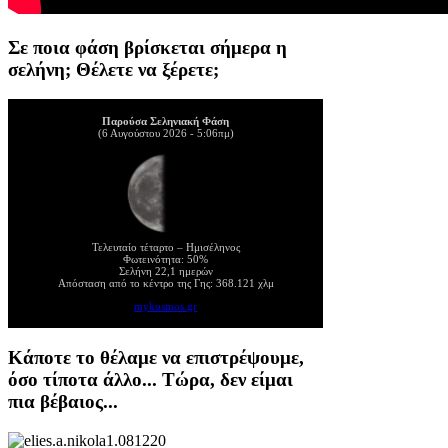
Σε ποια φάση βρίσκεται σήμερα η
σελήνη; Θέλετε να ξέρετε;
Παρούσα Σεληνιακή Φάση
(6 Αυγούστου 2026 - 5:06πμ)
Τελευταίο τέταρτο – Ημισέληνος
Φωτεινότητα: 50%
Σελήνη 22,1 ημερών
Απόσταση από το κέντρο της Γης: 368.121 χλμ
mykosmos.gr
Κάποτε το θέλαμε να επιστρέψουμε,
όσο τίποτα άλλο... Τώρα, δεν είμαι
πια βέβαιος...