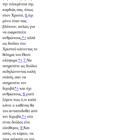
την ειλικρίνεια της
καρδιάς σας, όπως
στον Χριστό,
6
όχι
μόνο όταν σας
βλέπουν, απλώς για
να ευαρεστείτε
ανθρώπους,
*
+
αλλά
ως δούλοι του
Χριστού κάνοντας το
θέλημα του Θεού
ολόψυχα.
*
+
7
Να
υπηρετείτε ως δούλοι
εκδηλώνοντας καλή
στάση, σαν να
υπηρετείτε τον
Ιεχωβά
*
+
και όχι
ανθρώπους,
8
γιατί
ξέρετε πως ό,τι καλό
κάνει ο καθένας θα
του ανταποδοθεί από
τον Ιεχωβά,
*
+
είτε
είναι δούλος είτε
ελεύθερος.
9
Και
εσείς, οι κύριοι, να
τους φέρεστε με τον