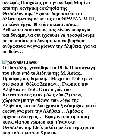
αδελφός Πασχάλης με την αδελφή Μαρίνα
από την κεντρική εκκλησία της
Θεσσαλονίκης. Έχουμε δημοσιεύσει κι
άλλοτε φωτογραφία της στο ΘΡΑΨΑΝΙΩΤΗ,
να κάνει έργο. 80 ετών σκαπάνισσα...
Άνθρωποι σαν αυτούς μας δίνουν κουράγιο
και δύναμη, να συνεχίσουμε να προσφέρουμε
με περισσότεροι δύναμη και να βοηθάμε
ανθρώπους να γνωρίσουν την Αλήθεια, για να
σωθούν…
Ο Πασχάλης γεννήθηκε το 1926. Η καταγωγή
του είναι από το Αιδινίο της Μ. Ασίας...
Προσφυγάκι, δηλαδή... Μέχρι το 1956 έμενε
στο χωριό, Θόλος Σερρών… Γνώρισε την
Αλήθεια το 1956. Όταν ο γιός του
Κωνσταντίνος ήταν μόλις δύο (2) ετών,
χώρισαν με την σύζυγο του, λόγω της
Αλήθειας και σε δύο χρόνια ξανάσμιξαν, γιατί
εκείνη γνώρισε την Αλήθεια… Αμέσως
άρχισε ο διωγμός… Έφυγαν από τη μικρή
κοινωνία του χωριού και πήγαν στη
Θεσσαλονίκη.
Εδώ, μιλάει με ένα τεράχρονο
κοριτσάκι για τον Χριστό...