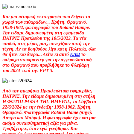
Και μια ιστορική φωτογραφία που δείχνει το
χωριό των πιθαράδων... Κρήτη, Θραψανό,
1958-1962, φωτογραφία του Roland Hampe.
Την είδαμε δημοσιευμένη στη εφημερίδα
ΠΑΤΡΙΣ Ηρακλείου της 10/5/2023. Τα νέα
παιδιά, στις μέρες μας, συνεχίζουν αυτή την
τέχνη. Αν τα βοηθούσε λίγο και η Πολιτεία, όλα
θα ήταν καλύτερα... Δείτε κι αυτό
ΕΔΩ
το
υπέροχο ντοκιμαντέρ για την αγγειοπλαστική
στο Θραψανό που προβλήθηκε το Φλεβάρη
του 2024 από την ΕΡΤ 3.
Από την ημερήσια Ηρακλειώτικη εφημερίδα,
ΠΑΤΡΙΣ. Την είδαμε δημοσιευμένη στη στήλη
Η ΦΩΤΟΓΡΑΦΙΑ ΤΗΣ ΗΜΕΡΑΣ, το Σάββατο
22/6/2024 με την ένδειξη: 1958-1962, Κρήτη,
Θραψανό. Φωτογραφία Roland Hame (πηγή:
Άσπρο και Μαύρο). Η φωτογραφία έχει και μια
ακόμα συναισθηματική αξία για μένα.
Τραβήχτηκε, όταν εγώ γενήθηκα. Και
προφανώς έχει επιχρωματιστεί. Δεν υπήρχε