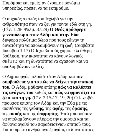
Παρόμοια και εμείς, αν έχουμε προνόμια
υπηρεσίας, πρέπει να τα εκτιμούμε.
Ο αρχικός σκοπός του Ιεχωβά για την
ανθρωπότητα ήταν να ζει για πάντα εδώ στη γη.
(Γέν. 1:28· Ψαλμ. 37:29)
Ο Θεός πρόσφερε
γενναιόδωρα στον Αδάμ και στην Εύα
διάφορα πολύτιμα δώρα που τους έδιναν τη
δυνατότητα να απολαμβάνουν τη ζωή. (Διαβάστε
Ιακώβου 1:17) Ο Ιεχωβά τούς χάρισε ελεύθερη
βούληση, την ικανότητα να κάνουν λογικές
σκέψεις και τη δυνατότητα να αγαπούν και να
απολαμβάνουν φιλίες.
Ο Δημιουργός μιλούσε στον Αδάμ και
τον
συμβούλευε για το πώς να δείχνει την υπακοή
του.
Ο Αδάμ μάθαινε επίσης
πώς να καλύπτει
τις ανάγκες του
καθώς και
πώς να φροντίζει τα
ζώα και τη γη.
(Γέν. 2:15-17, 19, 20) Ο Ιεχωβά
προίκισε επίσης τον Αδάμ και την Εύα με τις
αισθήσεις της
γεύσης
, της
αφής
, της
όρασης
,
της
ακοής
και της
όσφρησης
. Έτσι μπορούσαν
να απολαμβάνουν πλήρως την ομορφιά και τα
άφθονα αγαθά του παραδεισένιου σπιτιού τους.
Για το πρώτο ανθρώπινο ζευγάρι, οι δυνατότητες