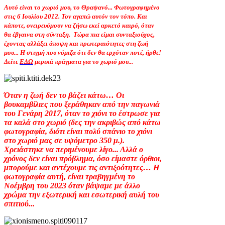
Αυτό είναι το χωριό μου, το Θραψανό... Φωτογραφημένο
στις 6 Ιουλίου 2012. Τον αγαπώ αυτόν τον τόπο. Και
κάποτε, ονειρευόμουν να ζήσω εκεί αρκετό καιρό, όταν
θα έβγαινα στη σύνταξη.
Τώρα πια είμαι συνταξιούχος,
έχοντας αλλάξει άποψη και πρωτεραιότητες στη ζωή
μου... Η στιγμή που νόμιζα ότι δεν θα ερχόταν ποτέ, ήρθε!
Δείτε
ΕΔΩ
μερικά πράγματα για το χωριό μου...
Όταν η ζωή δεν το βάζει κάτω… Οι
βουκαμβίλιες που ξεράθηκαν από την παγωνιά
του Γενάρη 2017, όταν το χιόνι το έστρωσε για
τα καλά στο χωριό (δες την ακριβώς από κάτω
φωτογραφία, διότι είναι πολύ σπάνιο το χιόνι
στο χωριό μας σε υψόμετρο 350 μ.).
Χρειάστηκε να περιμένουμε λίγο... Αλλά ο
χρόνος δεν είναι πρόβλημα, όσο είμαστε όρθιοι,
μπορούμε και αντέχουμε τις αντιξοότητες… Η
φωτογραφία αυτή, είναι τραβηγμένη το
Νοέμβρη του 2023 όταν βάψαμε με άλλο
χρώμα την εξωτερική και εσωτερική αυλή του
σπιτιού...