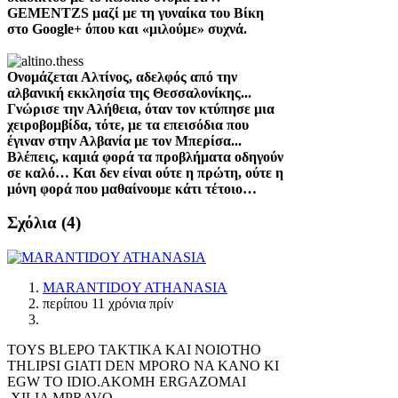
GEMENTZS μαζί με τη γυναίκα του Βίκη
στο
Google
+ όπου και «μιλούμε» συχνά.
Ονομάζεται Αλτίνος, αδελφός από την
αλβανική εκκλησία της Θεσσαλονίκης...
Γνώρισε την Αλήθεια, όταν τον κτύπησε μια
χειροβομβίδα, τότε, με τα επεισόδια που
έγιναν στην Αλβανία με τον Μπερίσα...
Βλέπεις, καμιά φορά τα προβλήματα οδηγούν
σε καλό… Και δεν είναι ούτε η πρώτη, ούτε η
μόνη φορά που μαθαίνουμε κάτι τέτοιο…
Σχόλια (
4
)
MARANTIDOY ATHANASIA
περίπου 11 χρόνια πρίν
TOYS BLEPO TAKTIKA KAI NOIOTHO
THLIPSI GIATI DEN MPORO NA KANO KI
EGW TO IDIO.AKOMH ERGAZOMAI
.XILIA MPRAVQ