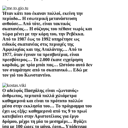
Ήταν κάτι που έκαναν πολλοί, εκείνη την
περίοδο... Η εσωτερική μετανάστευση
ανθούσε... Από τότε, είναι τακτικός
σκαπανέας… Η σύζυγος του πέθανε νωρίς και
τώρα μένει με την κόρη του, την Ρεβέκκα.
Από το 1987 έως το 1992 υπηρέτησε ως
ειδικός σκαπανέας στις περιοχές της
Αμφιλοχίας και της Αταλάντης… Από το
1977, όταν έγιναν τα πρεσβυτέρια, είναι
πρεσβύτερος… Το 2.000 έκανε εγχείρηση
καρδιάς, με τρία μπάι πας… Ωστόσο αυτό δεν
τον σταμάτησε από το σκαπανικό…
Εδώ με
τον γιό του Κωνσταντίνο.
Ο αδελφός Πασχάλης είναι «ζωντανός»
άνθρωπος, περπατά πολλά χιλιόμετρα
καθημερινά και είναι το πρότυπο πολλών
μέσα στην εκκλησία του… Το πρόγραμμα του
έχει ως εξής: καθημερινά από τις 9 το πρωί
κατεβαίνει στην Αριστοτέλους για έργο
δρόμου, μέχρι τη μία το μεσημέρι… Βγάζει
ίσα με 100 ώρες το μήνα, έργο... Υπόδειγμα