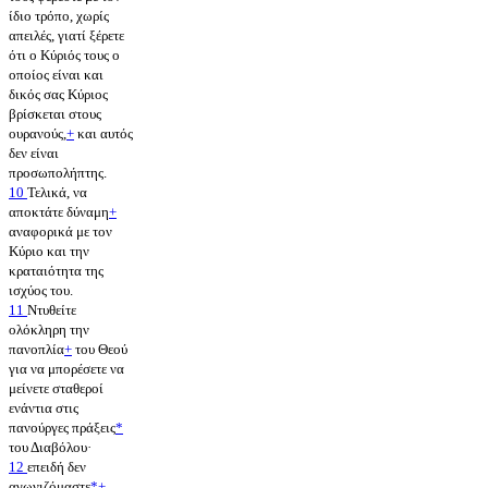
ίδιο τρόπο, χωρίς
απειλές, γιατί ξέρετε
ότι ο Κύριός τους ο
οποίος είναι και
δικός σας Κύριος
βρίσκεται στους
ουρανούς,
+
και αυτός
δεν είναι
προσωπολήπτης.
10
Τελικά, να
αποκτάτε δύναμη
+
αναφορικά με τον
Κύριο και την
κραταιότητα της
ισχύος του.
11
Ντυθείτε
ολόκληρη την
πανοπλία
+
του Θεού
για να μπορέσετε να
μείνετε σταθεροί
ενάντια στις
πανούργες πράξεις
*
του Διαβόλου·
12
επειδή δεν
αγωνιζόμαστε
*
+