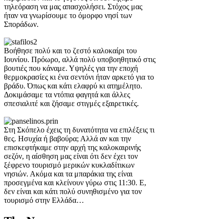
τηλεόραση να μας απασχολήσει. Στόχος μας
ήταν να γνωρίσουμε το όμορφο νησί των
Σποράδων.
Bοήθησε πολύ και το ζεστό καλοκαίρι του
Ιουνίου. Πρόωρο, αλλά πολύ υποβοηθητικό στις
βουτιές που κάναμε. Υψηλές για την εποχή
θερμοκρασίες κι ένα σεντόνι ήταν αρκετό για το
βράδυ. Όπως και κάτι ελαφρύ κι ατημέλητο.
Δοκιμάσαμε τα ντόπια φαγητά και άλλες
σπεσιαλιτέ και ζήσαμε στιγμές εξαιρετικές.
Στη Σκόπελο έχεις τη δυνατότητα να επιλέξεις τι
θες. Ησυχία ή βαβούρα; Αλλά αν και την
επισκεφτήκαμε στην αρχή της καλοκαιρινής
σεζόν, η αίσθηση μας είναι ότι δεν έχει τον
ξέφρενο τουρισμό μερικών κυκλαδίτικων
νησιών. Ακόμα και τα μπαράκια της είναι
προσεγμένα και κλείνουν γύρω στις 11:30. Ε,
δεν είναι και κάτι πολύ συνηθισμένο για τον
τουρισμό στην Ελλάδα…