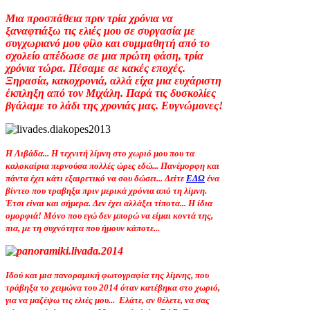
Μια προσπάθεια πριν τρία χρόνια να
ξαναφτιάξω τις ελιές μου σε συργασία με
συγχωριανό μου φίλο και συμμαθητή από το
σχολείο απέδωσε σε μια πρώτη φάση, τρία
χρόνια τώρα. Πέσαμε σε κακές εποχές.
Ξηρασία, κακοχρονιά, αλλά είχα μια ευχάριστη
έκπληξη από τον Μιχάλη. Παρά τις δυσκολίες
βγάλαμε το λάδι της χρονιάς μας. Ευγνώμονες!
Η Λιβάδα... Η τεχνιτή λίμνη στο χωριό μου που τα
καλοκαίρια περνούσα πολλές ώρες εδώ... Πανέμορφη και
πάντα έχει κάτι εξαιρετικό να σου δώσει... Δείτε
ΕΔΩ
ένα
βίντεο που τραβηξα πριν μερικά χρόνια από τη λίμνη.
Έτσι είναι και σήμερα. Δεν έχει αλλάξει τίποτα... Η ίδια
ομορφιά! Μόνο που εγώ δεν μπορώ να είμαι κοντά της,
πια, με τη συχνότητα που ήμουν κάποτε...
Ιδού και μια πανοραμική φωτογραφία της λίμνης, που
τράβηξα το χειμώνα του 2014 όταν κατέβηκα στο χωριό,
για να μαζέψω τις ελιές μου... Ελάτε, αν θέλετε, να σας