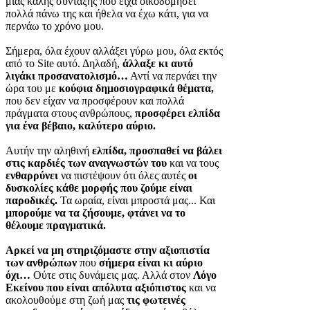
μιας καλής σύνταξης που είχα οικοδομήσει
πολλά πάνω της και ήθελα να έχω κάτι, για να
περνάω το χρόνο μου.
Σήμερα, όλα έχουν αλλάξει γύρω μου, όλα εκτός
από το Site αυτό. Δηλαδή,
άλλαξε κι αυτό
λιγάκι προσανατολισμό…
Αντί να περνάει την
ώρα του με
κούφια δημοσιογραφικά θέματα,
που δεν είχαν να προσφέρουν και πολλά
πράγματα στους ανθρώπους,
προσφέρει ελπίδα
για ένα βέβαιο, καλύτερο αύριο.
Αυτήν την αληθινή
ελπίδα, προσπαθεί να βάλει
στις καρδιές των αναγνωστών του
και να τους
ενθαρρύνει
να πιστέψουν ότι όλες αυτές
οι
δυσκολίες κάθε μορφής που ζούμε είναι
παροδικές.
Τα ωραία, είναι μπροστά μας... Και
μπορούμε να τα ζήσουμε, φτάνει να το
θέλουμε πραγματικά.
Αρκεί να μη στηριζόμαστε στην αξιοπιστία
των ανθρώπων
που
σήμερα είναι κι αύριο
όχι…
Ούτε στις δυνάμεις μας. Αλλά στον
Λόγο
Εκείνου που είναι απόλυτα αξιόπιστος
και να
ακολουθούμε στη ζωή μας
τις φωτεινές