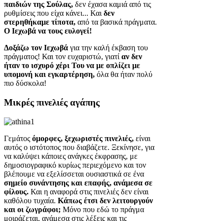
παιδιών της Σούλας,
δεν έχασα καμιά από τις
ρυθμίσεις που είχα κάνει... Και
δεν
στερηθήκαμε τίποτα,
από τα βασικά πράγματα.
Ο Ιεχωβά να τους ευλογεί!
Δοξάζω τον Ιεχωβά
για την καλή έκβαση του
πράγματος! Και τον ευχαριστώ, γιατί
αν δεν
ήταν το ισχυρό χέρι Του να με οπλίζει με
υπομονή και εγκαρτέρηση,
όλα θα ήταν πολύ
πιο δύσκολα!
Μικρές πινελιές αγάπης
Γεμάτος
όμορφες, ξεχωριστές πινελιές,
είναι
αυτός ο ιστότοπος που διαβάζετε. Ξεκίνησε, για
να καλύψει κάποιες ανάγκες έκφρασης, με
δημοσιογραφικό κυρίως περιεχόμενο και τον
βλέπουμε να εξελίσσεται ουσιαστικά σε ένα
σημείο συνάντησης και επαφής, ανάμεσα σε
φίλους.
Και η αναφορά στις πινελιές δεν είναι
καθόλου τυχαία.
Κάπως έτσι δεν λειτουργούν
και οι ζωγράφοι;
Μόνο που εδώ το πράγμα
μοιράζεται, ανάμεσα στις λέξεις και τις