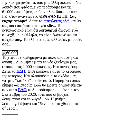
την καθημερινότητα, από μια άλλη σκοπιά... Να,
λοιπόν που φτάσαμε να περάσουμε και τις
61.000 επισκέψεις, από εντελώς διαφορετικές
Ι.Ρ. στον ανανεωμένο
ΘΡΑΨΑΝΙΩΤΗ
.
Σας
ευχαριστούμε!
Δείτε το,
πατώντας εδώ
και θα
σας πάει αυτόματα στο
νέο site
... Το
εντυπωσιακό είναι ότι
λειτουργεί άψογα,
ενώ
συνεχίζει παράλληλα, να είναι ζωντανό και το
αρχείο μας
. Το βλέπετε εδώ, άλλωστε, μπροστά
σας...
Το χτίζουμε καθημερινά με πολύ υπομονή και
αγάπη... Δυο μήνες μετά το νέο ξεκίνημα μας,
φτάσαμε τις 2.000 επισκέψεις. Και συνεχίζουμε.
Δείτε το
ΕΔΩ
. Έτσι κλείσαμε αυτό το κεφάλαιο
της ιστορίας. Και υλοποιήσαμε τα σχέδια μας,
να μην "κατέβει" το site αυτό. Παραμένει όπως
είπαμε ως ιστορία. Εδώ θα βρείτε δημοσιεύματα
σαν αυτό
ΕΔΩ
το δημοσίευμα που κάναμε τον
Σεπτέμβρη του 2020, τότε που οι βροχές
δοκίμασαν και το χωριό μου. Η μνήμη
λειτουργεί άψογα και "δένουμε" το χθες με το
σήμερα...