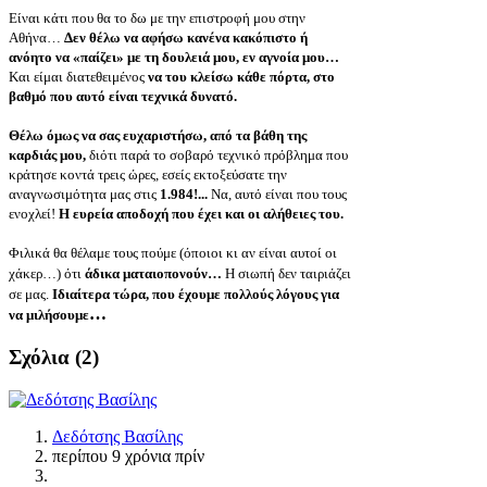
Είναι κάτι που θα το δω με την επιστροφή μου στην
Αθήνα…
Δεν θέλω να αφήσω κανένα κακόπιστο ή
ανόητο να «παίζει» με τη δουλειά μου, εν αγνοία μου…
Και είμαι διατεθειμένος
να του κλείσω κάθε πόρτα, στο
βαθμό που αυτό είναι τεχνικά δυνατό.
Θέλω όμως να σας ευχαριστήσω, από τα βάθη της
καρδιάς μου,
διότι παρά το σοβαρό τεχνικό πρόβλημα που
κράτησε κοντά τρεις ώρες, εσείς εκτοξεύσατε την
αναγνωσιμότητα μας στις
1.984!...
Να, αυτό είναι που τους
ενοχλεί!
Η ευρεία αποδοχή που έχει και οι αλήθειες του.
Φιλικά θα θέλαμε τους πούμε (όποιοι κι αν είναι αυτοί οι
χάκερ…) ότι
άδικα ματαιοπονούν…
Η σιωπή δεν ταιριάζει
σε μας.
Ιδιαίτερα τώρα, που έχουμε πολλούς λόγους για
…
να μιλήσουμε
Σχόλια (
2
)
Δεδότσης Βασίλης
περίπου 9 χρόνια πρίν