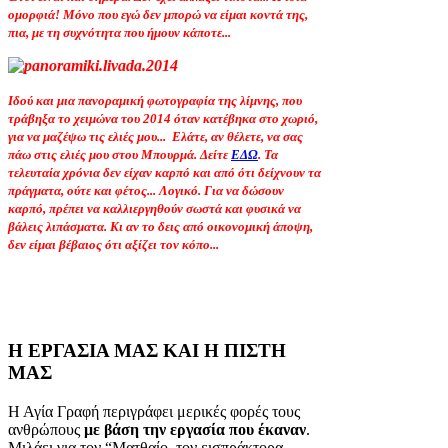
ομορφιά! Μόνο που εγώ δεν μπορώ να είμαι κοντά της,
πια, με τη συχνότητα που ήμουν κάποτε...
Ιδού και μια πανοραμική φωτογραφία της λίμνης, που
τράβηξα το χειμώνα του 2014 όταν κατέβηκα στο χωριό,
για να μαζέψω τις ελιές μου... Ελάτε, αν θέλετε, να σας
πάω στις ελιές μου στου Μπουρμά. Δείτε
ΕΔΩ
. Τα
τελευταία χρόνια δεν είχαν καρπό και από ότι δείχνουν τα
πράγματα, ούτε και φέτος... Λογικό. Για να δώσουν
καρπό, πρέπει να καλλιεργηθούν σωστά και φυσικά να
βάλεις λιπάσματα. Κι αν το δεις από οικονομική άποψη,
δεν είμαι βέβαιος ότι αξίζει τον κόπο...
Η ΕΡΓΑΣΙΑ ΜΑΣ ΚΑΙ Η ΠΙΣΤΗ
ΜΑΣ
Η Αγία Γραφή περιγράφει μερικές φορές τους
ανθρώπους
με βάση την εργασία που έκαναν
.
Μιλάει για τον “Ματθαίο, τον εισπράκτορα