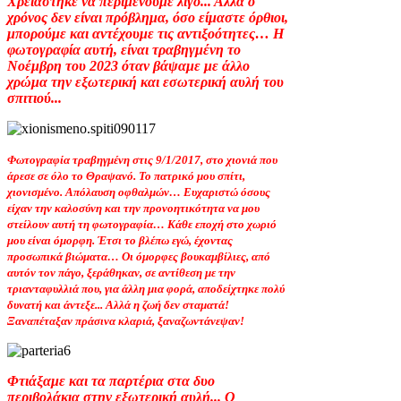
Χρειάστηκε να περιμένουμε λίγο... Αλλά ο
χρόνος δεν είναι πρόβλημα, όσο είμαστε όρθιοι,
μπορούμε και αντέχουμε τις αντιξοότητες… Η
φωτογραφία αυτή, είναι τραβηγμένη το
Νοέμβρη του 2023 όταν βάψαμε με άλλο
χρώμα την εξωτερική και εσωτερική αυλή του
σπιτιού...
Φωτογραφία τραβηγμένη στις 9/1/2017, στο χιονιά που
άρεσε σε όλο το Θραψανό. Το πατρικό μου σπίτι,
χιονισμένο. Απόλαυση οφθαλμών… Ευχαριστώ όσους
είχαν την καλοσύνη και την προνοητικότητα να μου
στείλουν αυτή τη φωτογραφία… Κάθε εποχή στο χωριό
μου είναι όμορφη. Έτσι το βλέπω εγώ, έχοντας
προσωπικά βιώματα… Οι όμορφες βουκαμβίλιες, από
αυτόν τον πάγο, ξεράθηκαν, σε αντίθεση με την
τριανταφυλλιά που, για άλλη μια φορά, αποδείχτηκε πολύ
δυνατή και άντεξε... Αλλά η ζωή δεν σταματά!
Ξαναπέταξαν πράσινα κλαριά, ξαναζωντάνεψαν!
Φτιάξαμε και τα παρτέρια στα δυο
περιβολάκια στην εξωτερική αυλή... Ο