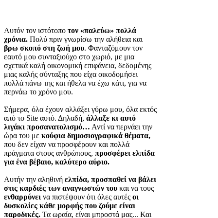
Αυτόν τον ιστότοπο
τον «παλεύω» πολλά
χρόνια.
Πολύ πριν γνωρίσω την αλήθεια και
βρω σκοπό στη ζωή μου
. Φανταζόμουν τον
εαυτό μου συνταξιούχο στο χωριό, με μια
σχετικά καλή οικονομική επιφάνεια, δεδομένης
μιας καλής σύνταξης που είχα οικοδομήσει
πολλά πάνω της και ήθελα να έχω κάτι, για να
περνάω το χρόνο μου.
Σήμερα, όλα έχουν αλλάξει γύρω μου, όλα εκτός
από το Site αυτό. Δηλαδή,
άλλαξε κι αυτό
λιγάκι προσανατολισμό…
Αντί να περνάει την
ώρα του με
κούφια δημοσιογραφικά θέματα,
που δεν είχαν να προσφέρουν και πολλά
πράγματα στους ανθρώπους,
προσφέρει ελπίδα
για ένα βέβαιο, καλύτερο αύριο.
Αυτήν την αληθινή
ελπίδα, προσπαθεί να βάλει
στις καρδιές των αναγνωστών του
και να τους
ενθαρρύνει
να πιστέψουν ότι όλες αυτές
οι
δυσκολίες κάθε μορφής που ζούμε είναι
παροδικές.
Τα ωραία, είναι μπροστά μας... Και