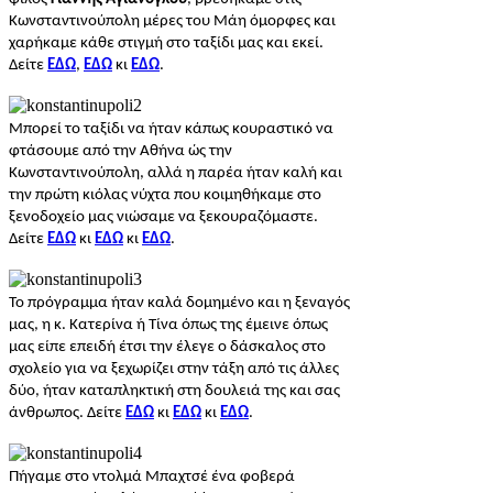
Κωνσταντινούπολη μέρες του Μάη όμορφες και
χαρήκαμε κάθε στιγμή στο ταξίδι μας και εκεί.
Δείτε
ΕΔΩ
,
ΕΔΩ
κι
ΕΔΩ
.
Μπορεί το ταξίδι να ήταν κάπως κουραστικό να
φτάσουμε από την Αθήνα ώς την
Κωνσταντινούπολη, αλλά η παρέα ήταν καλή και
την πρώτη κιόλας νύχτα που κοιμηθήκαμε στο
ξενοδοχείο μας νιώσαμε να ξεκουραζόμαστε.
Δείτε
ΕΔΩ
κι
ΕΔΩ
κι
ΕΔΩ
.
Το πρόγραμμα ήταν καλά δομημένο και η ξεναγός
μας, η κ. Κατερίνα ή Τίνα όπως της έμεινε όπως
μας είπε επειδή έτσι την έλεγε ο δάσκαλος στο
σχολείο για να ξεχωρίζει στην τάξη από τις άλλες
δύο, ήταν καταπληκτική στη δουλειά της και σας
άνθρωπος. Δείτε
ΕΔΩ
κι
ΕΔΩ
κι
ΕΔΩ
.
Πήγαμε στο ντολμά Μπαχτσέ ένα φοβερά