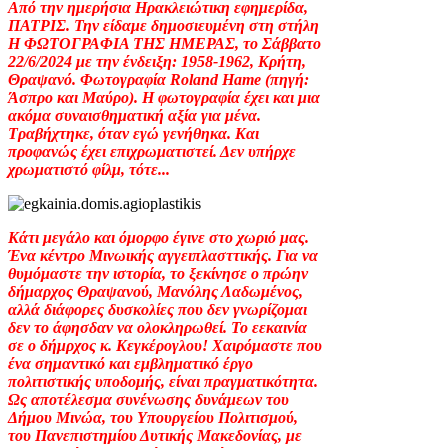
Από την ημερήσια Ηρακλειώτικη εφημερίδα,
ΠΑΤΡΙΣ. Την είδαμε δημοσιευμένη στη στήλη
Η ΦΩΤΟΓΡΑΦΙΑ ΤΗΣ ΗΜΕΡΑΣ, το Σάββατο
22/6/2024 με την ένδειξη: 1958-1962, Κρήτη,
Θραψανό. Φωτογραφία Roland Hame (πηγή:
Άσπρο και Μαύρο). Η φωτογραφία έχει και μια
ακόμα συναισθηματική αξία για μένα.
Τραβήχτηκε, όταν εγώ γενήθηκα. Και
προφανώς έχει επιχρωματιστεί. Δεν υπήρχε
χρωματιστό φίλμ, τότε...
Κάτι μεγάλο και όμορφο έγινε στο χωριό μας.
Ένα κέντρο Μινωικής αγγειπλασττικής. Για να
θυμόμαστε την ιστορία, το ξεκίνησε ο πρώην
δήμαρχος Θραψανού, Μανόλης Λαδωμένος,
αλλά διάφορες δυσκολίες που δεν γνωρίζομαι
δεν το άφησδαν να ολοκληρωθεί. Το εεκαινία
σε ο δήμρχος κ. Κεγκέρογλου! Χαιρόμαστε που
ένα σημαντικό και εμβληματικό έργο
πολιτιστικής υποδομής, είναι πραγματικότητα.
Ως αποτέλεσμα συνένωσης δυνάμεων του
Δήμου Μινώα, του Υπουργείου Πολιτισμού,
του Πανεπιστημίου Δυτικής Μακεδονίας, με