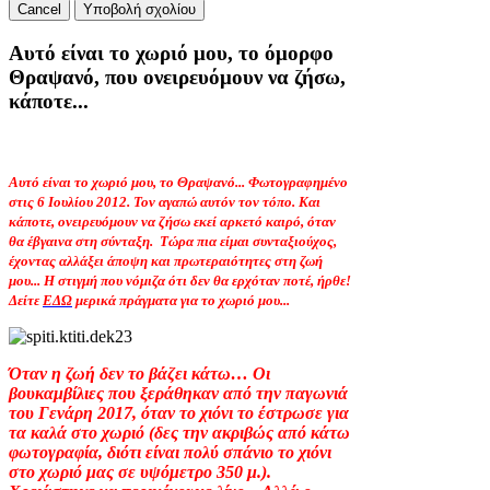
Cancel
Υποβολή σχολίου
Αυτό είναι το χωριό μου, το όμορφο
Θραψανό, που ονειρευόμουν να ζήσω,
κάποτε...
Αυτό είναι το χωριό μου, το Θραψανό... Φωτογραφημένο
στις 6 Ιουλίου 2012. Τον αγαπώ αυτόν τον τόπο. Και
κάποτε, ονειρευόμουν να ζήσω εκεί αρκετό καιρό, όταν
θα έβγαινα στη σύνταξη.
Τώρα πια είμαι συνταξιούχος,
έχοντας αλλάξει άποψη και πρωτεραιότητες στη ζωή
μου... Η στιγμή που νόμιζα ότι δεν θα ερχόταν ποτέ, ήρθε!
Δείτε
ΕΔΩ
μερικά πράγματα για το χωριό μου...
Όταν η ζωή δεν το βάζει κάτω… Οι
βουκαμβίλιες που ξεράθηκαν από την παγωνιά
του Γενάρη 2017, όταν το χιόνι το έστρωσε για
τα καλά στο χωριό (δες την ακριβώς από κάτω
φωτογραφία, διότι είναι πολύ σπάνιο το χιόνι
στο χωριό μας σε υψόμετρο 350 μ.).