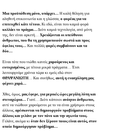
Μια προϋπόθεση μόνο, υπάρχει…
Η καλή θέληση για
αληθινή επικοινωνία και η γλώσσα,
ο φορέας για να
επιτευχθεί κάτι τέτοιο.
Κι εδώ, είναι που καμιά φορά
κολλάει το πράγμα…
Διότι καμιά τεχνολογία, από μόνη
της, δεν είναι αρκετή…
Χρειάζονται οι υπεύθυνοι
άνθρωποι, που θα τη χρησιμοποιούν σωστά και προς
όφελος τους…
Και πολλές
φορές συμβαίνουν και τα
δύο…
Είναι τότε που νιώθει κανείς
χαρούμενος και
ευτυχισμένος,
με τέτοια μικρά πράγματα… Έτσι
λειτουργούμε χρόνια τώρα κι εμείς εδώ στον
ΘΡΑΨΑΝΙΩΤΗ
… Και συνήθως,
αυτή η ενασχόληση μας
φέρνει χαρά…
Χθες, όμως,
μας έφερε, για μερικές ώρες μεγάλη λύπη και
στεναχώρια…
Γιατί… Διότι κάποιοι
ανόητοι άνθρωποι,
αντί να νιώθουν χαρούμενοι με το να είναι χρήσιμοι στους
άλλους,
αρέσκονται να δημιουργούν προβλήματα στους
άλλους και γελάνε με τον πόνο και την αγωνία τους.
Γελάνε, ακόμα κι
όταν δεν ξέρουν ποιος είναι αυτός, στον
οποίο δημιούργησαν πρόβλημα…