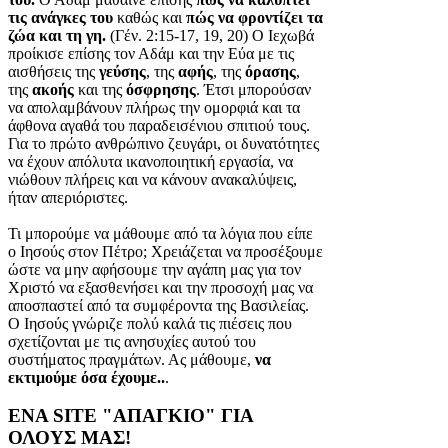
τις ανάγκες του
καθώς και
πώς να φροντίζει τα
ζώα και τη γη.
(Γέν. 2:15-17, 19, 20) Ο Ιεχωβά
προίκισε επίσης τον Αδάμ και την Εύα με τις
αισθήσεις της
γεύσης
, της
αφής
, της
όρασης
,
της
ακοής
και της
όσφρησης
. Έτσι μπορούσαν
να απολαμβάνουν πλήρως την ομορφιά και τα
άφθονα αγαθά του παραδεισένιου σπιτιού τους.
Για το πρώτο ανθρώπινο ζευγάρι, οι δυνατότητες
να έχουν απόλυτα ικανοποιητική εργασία, να
νιώθουν πλήρεις και να κάνουν ανακαλύψεις,
ήταν απεριόριστες.
Τι μπορούμε να μάθουμε από τα λόγια που είπε
ο Ιησούς στον Πέτρο; Χρειάζεται να προσέξουμε
ώστε να μην αφήσουμε την αγάπη μας για τον
Χριστό να εξασθενήσει και την προσοχή μας να
αποσπαστεί από τα συμφέροντα της Βασιλείας.
Ο Ιησούς γνώριζε πολύ καλά τις πιέσεις που
σχετίζονται με τις ανησυχίες αυτού του
συστήματος πραγμάτων. Ας μάθουμε,
να
εκτιμούμε όσα έχουμε..
.
ΕΝΑ SITE "ΑΠΑΓΚΙΟ" ΓΙΑ
ΟΛΟΥΣ ΜΑΣ!