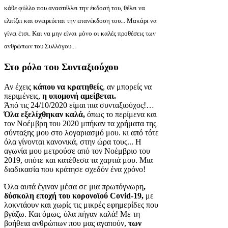
κάθε φύλλο που αναστέλλει την έκδοσή του, θέλει να
ελπίζει και ονειρεύεται την επανέκδοση του... Μακάρι να
γίνει έτσι. Και να μην είναι μόνο οι καλές προθέσεις των
ανθρώπων του Συλλόγου...
Στο ρόλο του Συνταξιούχου
Αν έχεις
κάπου να κρατηθείς
, αν μπορείς να
περιμένεις,
η υπομονή αμείβεται.
Άπό τις 24/10/2020 είμαι πια συνταξιούχος!…
Όλα εξελίχθηκαν καλά,
όπως το περίμενα και
τον Νοέμβρη του 2020 μπήκαν τα χρήματα της
σύνταξης μου στο λογαριασμό μου. κι από τότε
όλα γίνονται κανονικά, στην ώρα τους... Η
αγωνία μου μετρούσε από τον Νοέμβριο του
2019, οπότε και κατέθεσα τα χαρτιά μου. Μια
διαδικασία που κράτησε σχεδόν ένα χρόνο!
Όλα αυτά έγιναν μέσα σε μια πρωτόγνωρη
,
δύσκολη εποχή του κορονοϊού Covid-19,
με
λοκντάουν και χωρίς τις μικρές εφημερίδες που
βγάζω. Και όμως, όλα πήγαν καλά! Με τη
βοήθεια ανθρώπων που μας αγαπούν,
των