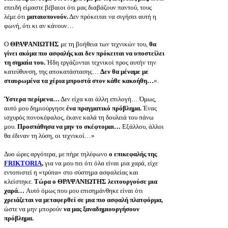
επειδή είμαστε βέβαιοι ότι μας διαβάζουν παντού, τους
λέμε ότι
ματαιοπονούν.
Δεν πρόκειται να σιγήσει αυτή η
φωνή, ότι κι αν κάνουν…
Ο
ΘΡΑΨΑΝΙΩΤΗΣ
με τη βοήθεια των τεχνικών του,
θα
γίνει ακόμα πιο ασφαλής και δεν πρόκειται να υποστείλει
τη σημαία του.
Ήδη εργάζονται τεχνικοί προς αυτήν την
κατεύθυνση, της αποκατάστασης…
Δεν θα μέναμε με
σταυρωμένα τα χέρια μπροστά στον κάθε κακοήθη…
».
Ύστερα περίμενα…
Δεν είχα και άλλη επιλογή… Όμως,
αυτό μου δημιούργησε
ένα πραγματικό πρόβλημα.
Ένας
ισχυρός πονοκέφαλος, έκανε καλά τη δουλειά του πάνω
μου.
Προσπάθησα να μην το σκέφτομαι…
Εξάλλου, άλλοι
θα έδιναν τη λύση, οι τεχνικοί…»
Δυο ώρες αργότερα, με πήρε τηλέφωνο
ο επικεφαλής της
FRIKTORIA
,
για να μου πει ότι όλα είναι μια χαρά, είχε
εντοπιστεί η «τρύπα» στο σύστημα ασφαλείας και
κλείστηκε.
Τώρα ο ΘΡΑΨΑΝΙΩΤΗΣ λειτουργούσε μια
χαρά…
Αυτό όμως που μου επισημάνθηκε είναι ότι
χρειάζεται να μεταφερθεί σε μια πιο ασφαλή πλατφόρμα,
ώστε να μην μπορούν
να μας ξαναδημιουργήσουν
πρόβλημα.