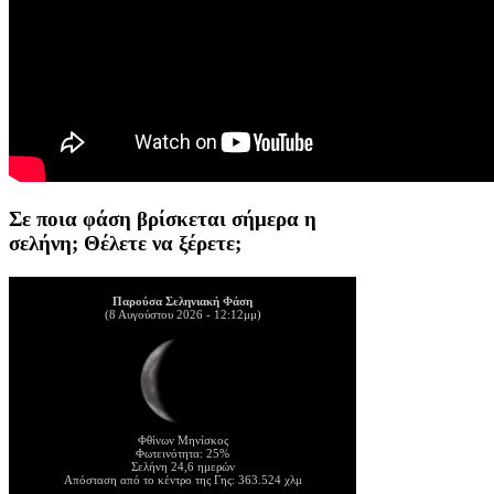
Σε ποια φάση βρίσκεται σήμερα η
σελήνη; Θέλετε να ξέρετε;
Παρούσα Σεληνιακή Φάση
(8 Αυγούστου 2026 - 12:12μμ)
Φθίνων Μηνίσκος
Φωτεινότητα: 25%
Σελήνη 24,6 ημερών
Απόσταση από το κέντρο της Γης: 363.524 χλμ