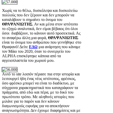
Χωρίς να το θέλω, δυσκόλεψα και δυσκολεύω
πολλούς που δεν ξέρουν και δεν μπορούν να
καταλάβουν τι σημαίνει το όνομα του
ΘΡΑΨΑΝΙΩΤΗΣ
. Αν και μέσα στον ιστότοπο
το εξηγώ αναλυτικά, δεν είμαι βέβαιος ότι όλοι
όσοι διαβάζουν, το κάνουν αυτό προσεκτικά. Ας
το αναφέρω άλλη μια φορά,
ΘΡΑΨΑΝΙΩΤΗΣ
είναι το όνομα του ανθρώπου που γεννήθηκε στο
Θραψανό! Δείτε
ΕΔΩ
μια ανάρτηση που κάναμε
τον Μάιο του 2020, όταν το συνεργείο του
ALPHA επισκέφτηκε κάποια από τα
αγγειοπλαστεία του χωριού μου.
Αυτό το site λοιπόν πέρασε πια στην ιστορία και
λειτουργεί ήδη ένας νέος ιστότοπος, φρέσκος,
όσο φρέσκο μπορεί να είναι το διαδίκτυο, με
σύγχρονα χαρακτηριστικά που καταγράφουν τα
πράγματα, από εδώ και πέρα, με το δικό του
πρωτότυπο τρόπο. Με αληθινές ιστορίες που
μιλάνε για το παρόν και δεν κάνουν
διαγωνισμούς ειφυήας για να αποκτήσουν
αναγνωσιμότητα. Δεν έχουμε διαφημίσεις και με