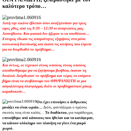
καλύτερο τρόπο…
Αυτή την εικόνα έβλεπαν όσοι αναζητούσαν για τρεις
ώρες χθες, από τις 9:30 – 12:30 οι αναγνώστες μας.
Ασυνήθιστο. Και φυσικά δεν ήξεραν τι να υποθέσουν…
Ευτυχώς έδωσα τις απαραίτητες εξηγήσεις στα μέσα
κοινωνική δικτύωσης και έκανα τις κινήσεις που έπρεπε
για να διορθωθεί το πρόβλημα…
Και όντως, οι τεχνικοί στους οποίους στους οποίους
απευθυνθήκαμε για να ζητήσουμε βοήθεια, έκαναν τη
δουλειά. Διόρθωσαν το πρόβλημα και τώρα, το επόμενο
βήμα είναι να ανεβάσουμε τον ΘΡΑΨΑΝΙΩΤΗ σε μια
ασφαλέστερη πλατφόρμα, διότι οι προβληματικοί χάκερ
καραδοκούν…
Ότι έχει επινοήσει ο άνθρωπος
μοιάζει να είναι ωραίο…
Διότι, φαντάζομαι ο πρώτος
σκοπός τους είναι καλός…
Το διαδίκτυο,
για παράδειγμα,
επινοήθηκε από κάποιους που ήθελαν και τα κατάφεραν,
να κάνουν ολόκληρο τον πλανήτη να γίνει ένα μικρό
χωριό.