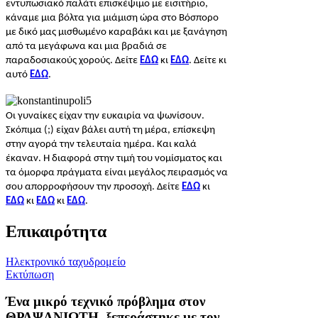
εντυπωσιακό παλάτι επισκέψιμο με εισιτήριο,
κάναμε μια βόλτα για μιάμιση ώρα στο Βόσπορο
με δικό μας μισθωμένο καραβάκι και με ξανάγηση
από τα μεγάφωνα και μια βραδιά σε
παραδοσιακούς χορούς. Δείτε
ΕΔΩ
κι
ΕΔΩ
. Δείτε κι
αυτό
ΕΔΩ
.
Οι γυναίκες είχαν την ευκαιρία να ψωνίσουν.
Σκόπιμα (;) είχαν βάλει αυτή τη μέρα, επίσκεψη
στην αγορά την τελευταία ημέρα. Και καλά
έκαναν. Η διαφορά στην τιμή του νομίσματος και
τα όμορφα πράγματα είναι μεγάλος πειρασμός να
σου απορροφήσουν την προσοχή. Δείτε
ΕΔΩ
κι
ΕΔΩ
κι
ΕΔΩ
κι
ΕΔΩ
.
Επικαιρότητα
Ηλεκτρονικό ταχυδρομείο
Εκτύπωση
Ένα μικρό τεχνικό πρόβλημα στον
ΘΡΑΨΑΝΙΩΤΗ, ξεπεράστηκε με τον