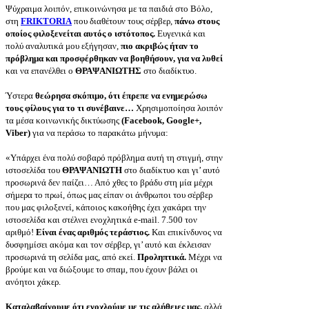
Ψύχραιμα λοιπόν, επικοινώνησα με τα παιδιά στο Βόλο,
στη
FR
Ι
KTORIA
που διαθέτουν τους σέρβερ,
πάνω στους
οποίος φιλοξενείται αυτός ο ιστότοπος.
Ευγενικά και
πολύ αναλυτικά μου εξήγησαν,
πιο ακριβώς ήταν το
πρόβλημα και προσφέρθηκαν να βοηθήσουν, για να λυθεί
και να επανέλθει ο
ΘΡΑΨΑΝΙΩΤΗΣ
στο διαδίκτυο.
Ύστερα
θεώρησα σκόπιμο, ότι έπρεπε να ενημερώσω
τους φίλους για το τι συνέβαινε…
Χρησιμοποίησα λοιπόν
τα μέσα κοινωνικής δικτύωσης
(
Facebook
,
Google
+,
Viber
)
για να περάσω το παρακάτω μήνυμα:
«Υπάρχει ένα πολύ σοβαρό πρόβλημα αυτή τη στιγμή, στην
ιστοσελίδα του
ΘΡΑΨΑΝΙΩΤΗ
στο διαδίκτυο και γι’ αυτό
προσωρινά δεν παίζει… Από χθες το βράδυ στη μία μέχρι
σήμερα το πρωί, όπως μας είπαν οι άνθρωποι του σέρβερ
που μας φιλοξενεί, κάποιος κακοήθης έχει χακάρει την
ιστοσελίδα και στέλνει ενοχλητικά e-mail. 7.500 τον
αριθμό!
Είναι ένας αριθμός τεράστιος.
Και επικίνδυνος να
δυσφημίσει ακόμα και τον σέρβερ, γι’ αυτό και έκλεισαν
προσωρινά τη σελίδα μας, από εκεί.
Προληπτικά.
Μέχρι να
βρούμε και να διώξουμε το σπαμ, που έχουν βάλει οι
ανόητοι χάκερ.
Καταλαβαίνουμε ότι ενοχλούμε με τις αλήθειες μας,
αλλά