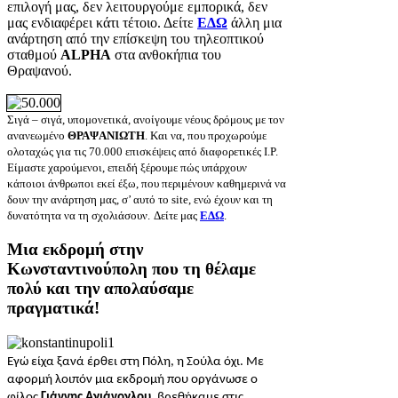
επιλογή μας, δεν λειτουργούμε εμπορικά, δεν
μας ενδιαφέρει κάτι τέτοιο. Δείτε
ΕΔΩ
άλλη μια
ανάρτηση από την επίσκεψη του τηλεοπτικού
σταθμού
ALPHA
στα ανθοκήπια του
Θραψανού.
Σιγά – σιγά, υπομονετικά, ανοίγουμε νέους δρόμους με τον
ανανεωμένο
ΘΡΑΨΑΝΙΩΤΗ
. Και να, που προχωρούμε
ολοταχώς για τις 70.000
επισκέψεις από διαφορετικές Ι.Ρ.
Είμαστε χαρούμενοι, επειδή ξέρουμε πώς υπάρχουν
κάποιοι άνθρωποι εκεί έξω, που περιμένoυν καθημερινά να
δουν την ανάρτηση μας, σ’ αυτό τo site, ενώ έχουν και τη
δυνατότητα να τη σχολιάσουν.
Δείτε μας
ΕΔΩ
.
Μια εκδρομή στην
Κωνσταντινούπολη που τη θέλαμε
πολύ και την απολαύσαμε
πραγματικά!
Εγώ είχα ξανά έρθει στη Πόλη, η Σούλα όχι. Με
αφορμή λοιπόν μια εκδρομή που οργάνωσε ο
φίλος
Γιάννης Αγιάνογλου
, βρεθήκαμε στις