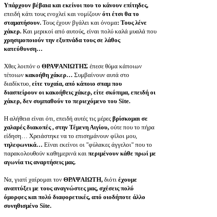
Υπάρχουν βέβαια και εκείνοι που το κάνουν επίτηδες,
επειδή κάτι τους ενοχλεί και νομίζουν
ότι έτσι θα το
σταματήσουν.
Τους έχουν βγάλει και όνομα
: Τους λένε
χάκερ.
Και μερικοί από αυτούς, είναι πολύ καλά μυαλά που
χρησιμοποιούν την εξυπνάδα τους σε λάθος
κατεύθυνση…
Χθες λοιπόν ο
ΘΡΑΨΑΝΙΩΤΗΣ
έπεσε θύμα κάποιων
τέτοιων
κακοήθη χάκερ…
Συμβαίνουν αυτά στο
διαδίκτυο,
είτε τυχαία, από κάποιο σπαμ που
διασπείρουν οι κακοήθεις χάκερ, είτε σκόπιμα, επειδή οι
χάκερ, δεν συμπαθούν το περιεχόμενο του
Site
.
Η αλήθεια είναι ότι, επειδή αυτές τις μέρες
βρίσκομαι σε
χαλαρές διακοπές , στην Τέμενη Αιγίου,
ούτε που το πήρα
είδηση… Χρειάστηκε να το επισημάνουν φίλοι μου,
τηλεφωνικά…
Είναι εκείνοι οι "φύλακες άγγελοι" που το
παρακολουθούν καθημερινά και
περιμένουν κάθε πρωί με
αγωνία τις αναρτήσεις μας.
Να, γιατί χαίρομαι τον
ΘΡΑΨΑΙΩΤΗ,
διότι
έχουμε
αναπτύξει με τους αναγνώστες μας, σχέσεις πολύ
όμορφες και πολύ διαφορετικές, από οιοδήποτε άλλο
συνηθισμένο
Site
.