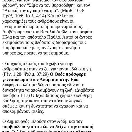
φόρων”, τον “Σίμωνα τον βυρσοδέψη” και τον
“Λουκά, τον αγαπητό γιατρό”. (Ματθ. 10:3·
Πράξ. 10:6· Κολ. 4:14) Κάτι άλλο που
χαρακτηρίζει τους ανθρώπους είναι οι
πνευματικοί διορισμοί ή τα προνόμιά τους.
Διαβάζουμε για τον Βασιλιά Δαβίδ, τον προφήτη
Ηλία και τον απόστολο Παύλο. Αυτοί οι άντρες
εκτιμούσαν τους θεόδοτους διορισμούς τους.
Παρόμοια και εμείς, αν έχουμε προνόμια
υπηρεσίας, πρέπει να τα εκτιμούμε.
Ο αρχικός σκοπός του Ιεχωβά για την
ανθρωπότητα ήταν να ζει για πάντα εδώ στη γη.
(Γέν. 1:28· Ψαλμ. 37:29)
Ο Θεός πρόσφερε
γενναιόδωρα στον Αδάμ και στην Εύα
διάφορα πολύτιμα δώρα που τους έδιναν τη
δυνατότητα να απολαμβάνουν τη ζωή. (Διαβάστε
Ιακώβου 1:17) Ο Ιεχωβά τούς χάρισε ελεύθερη
βούληση, την ικανότητα να κάνουν λογικές
σκέψεις και τη δυνατότητα να αγαπούν και να
απολαμβάνουν φιλίες.
Ο Δημιουργός μιλούσε στον Αδάμ και
τον
συμβούλευε για το πώς να δείχνει την υπακοή
του.
Ο Αδάμ μάθαινε επίσης
πώς να καλύπτει