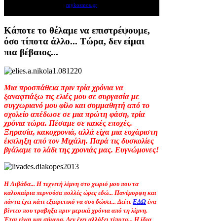
mykosmos.gr
Κάποτε το θέλαμε να επιστρέψουμε,
όσο τίποτα άλλο... Τώρα, δεν είμαι
πια βέβαιος...
Μια προσπάθεια πριν τρία χρόνια να
ξαναφτιάξω τις ελιές μου σε συργασία με
συγχωριανό μου φίλο και συμμαθητή από το
σχολείο απέδωσε σε μια πρώτη φάση, τρία
χρόνια τώρα. Πέσαμε σε κακές εποχές.
Ξηρασία, κακοχρονιά, αλλά είχα μια ευχάριστη
έκπληξη από τον Μιχάλη. Παρά τις δυσκολίες
βγάλαμε το λάδι της χρονιάς μας. Ευγνώμονες!
Η Λιβάδα... Η τεχνιτή λίμνη στο χωριό μου που τα
καλοκαίρια περνούσα πολλές ώρες εδώ... Πανέμορφη και
πάντα έχει κάτι εξαιρετικό να σου δώσει... Δείτε
ΕΔΩ
ένα
βίντεο που τραβηξα πριν μερικά χρόνια από τη λίμνη.
Έτσι είναι και σήμερα. Δεν έχει αλλάξει τίποτα... Η ίδια