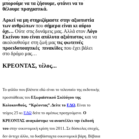
μπορούμε να τα ζήσουμε, φτάνει να το
θέλουμε πραγματικά.
Αρκεί να μη στηριζόμαστε στην αξιοπιστία
των ανθρώπων
που
σήμερα είναι κι αύριο
όχι…
Ούτε στις δυνάμεις μας. Αλλά στον
Λόγο
Εκείνου που είναι απόλυτα αξιόπιστος
και να
ακολουθούμε στη ζωή μας
τις φωτεινές
προειδοποιητικές πινακίδες
που έχει βάλει
στο δρόμο μας…
ΚΡΕΟΝΤΑΣ, τέλος...
Το φύλλο που βλέπετε εδώ είναι το τελευταίο της εκδοτικής
προσπάθειας του
Εξωραϊστικού Συλλόγου της
Κολοκυνθούς, “Κρέοντας”. Δείτε το
ΕΔΩ
.
Είναι το
τεύχος 25 κι
ΕΔΩ
δείτε το αμέσως προηγούμενο.
Ο
ΚΡΕΟΝΤΑΣ αναγκάστηκε να αναστέλλει την έκδοσή
του
στην οικονομική κρίση του 2011
.
Σε δύσκολες εποχές,
δεν άντεχε άλλο, τα δυσβάσταχτα οικονομικά βάρη. Βέβαια