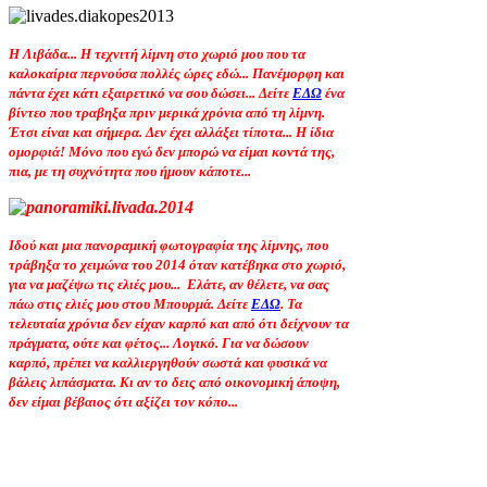
Η Λιβάδα... Η τεχνιτή λίμνη στο χωριό μου που τα
καλοκαίρια περνούσα πολλές ώρες εδώ... Πανέμορφη και
πάντα έχει κάτι εξαιρετικό να σου δώσει... Δείτε
ΕΔΩ
ένα
βίντεο που τραβηξα πριν μερικά χρόνια από τη λίμνη.
Έτσι είναι και σήμερα. Δεν έχει αλλάξει τίποτα... Η ίδια
ομορφιά! Μόνο που εγώ δεν μπορώ να είμαι κοντά της,
πια, με τη συχνότητα που ήμουν κάποτε...
Ιδού και μια πανοραμική φωτογραφία της λίμνης, που
τράβηξα το χειμώνα του 2014 όταν κατέβηκα στο χωριό,
για να μαζέψω τις ελιές μου... Ελάτε, αν θέλετε, να σας
πάω στις ελιές μου στου Μπουρμά. Δείτε
ΕΔΩ
. Τα
τελευταία χρόνια δεν είχαν καρπό και από ότι δείχνουν τα
πράγματα, ούτε και φέτος... Λογικό. Για να δώσουν
καρπό, πρέπει να καλλιεργηθούν σωστά και φυσικά να
βάλεις λιπάσματα. Κι αν το δεις από οικονομική άποψη,
δεν είμαι βέβαιος ότι αξίζει τον κόπο...