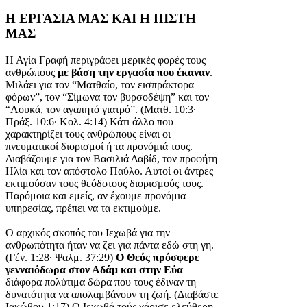
Η ΕΡΓΑΣΙΑ ΜΑΣ ΚΑΙ Η ΠΙΣΤΗ
ΜΑΣ
Η Αγία Γραφή περιγράφει μερικές φορές τους
ανθρώπους
με βάση την εργασία που έκαναν
.
Μιλάει για τον “Ματθαίο, τον εισπράκτορα
φόρων”, τον “Σίμωνα τον βυρσοδέψη” και τον
“Λουκά, τον αγαπητό γιατρό”. (Ματθ. 10:3·
Πράξ. 10:6· Κολ. 4:14) Κάτι άλλο που
χαρακτηρίζει τους ανθρώπους είναι οι
πνευματικοί διορισμοί ή τα προνόμιά τους.
Διαβάζουμε για τον Βασιλιά Δαβίδ, τον προφήτη
Ηλία και τον απόστολο Παύλο. Αυτοί οι άντρες
εκτιμούσαν τους θεόδοτους διορισμούς τους.
Παρόμοια και εμείς, αν έχουμε προνόμια
υπηρεσίας, πρέπει να τα εκτιμούμε.
Ο αρχικός σκοπός του Ιεχωβά για την
ανθρωπότητα ήταν να ζει για πάντα εδώ στη γη.
(Γέν. 1:28· Ψαλμ. 37:29)
Ο Θεός πρόσφερε
γενναιόδωρα στον Αδάμ και στην Εύα
διάφορα πολύτιμα δώρα που τους έδιναν τη
δυνατότητα να απολαμβάνουν τη ζωή. (Διαβάστε
Ιακώβου 1:17) Ο Ιεχωβά τούς χάρισε ελεύθερη