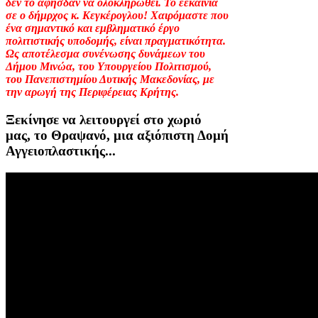
δεν το άφησδαν να ολοκληρωθεί. Το εεκαινία
σε ο δήμρχος κ. Κεγκέρογλου! Χαιρόμαστε που
ένα σημαντικό και εμβληματικό έργο
πολιτιστικής υποδομής, είναι πραγματικότητα.
Ως αποτέλεσμα συνένωσης δυνάμεων του
Δήμου Μινώα, του Υπουργείου Πολιτισμού,
του Πανεπιστημίου Δυτικής Μακεδονίας, με
την αρωγή της Περιφέρειας Κρήτης.
Ξεκίνησε να λειτουργεί στο χωριό
μας, το Θραψανό, μια αξιόπιστη Δομή
Αγγειοπλαστικής...