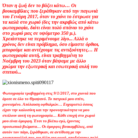
Όταν η ζωή δεν το βάζει κάτω… Οι
βουκαμβίλιες που ξεράθηκαν από την παγωνιά
του Γενάρη 2017, όταν το χιόνι το έστρωσε για
τα καλά στο χωριό (δες την ακριβώς από κάτω
φωτογραφία, διότι είναι πολύ σπάνιο το χιόνι
στο χωριό μας σε υψόμετρο 350 μ.).
Χρειάστηκε να περιμένουμε λίγο... Αλλά ο
χρόνος δεν είναι πρόβλημα, όσο είμαστε όρθιοι,
μπορούμε και αντέχουμε τις αντιξοότητες… Η
φωτογραφία αυτή, είναι τραβηγμένη το
Νοέμβρη του 2023 όταν βάψαμε με άλλο
χρώμα την εξωτερική και εσωτερική αυλή του
σπιτιού...
Φωτογραφία τραβηγμένη στις 9/1/2017, στο χιονιά που
άρεσε σε όλο το Θραψανό. Το πατρικό μου σπίτι,
χιονισμένο. Απόλαυση οφθαλμών… Ευχαριστώ όσους
είχαν την καλοσύνη και την προνοητικότητα να μου
στείλουν αυτή τη φωτογραφία… Κάθε εποχή στο χωριό
μου είναι όμορφη. Έτσι το βλέπω εγώ, έχοντας
προσωπικά βιώματα… Οι όμορφες βουκαμβίλιες, από
αυτόν τον πάγο, ξεράθηκαν, σε αντίθεση με την
τριανταφυλλιά που, για άλλη μια φορά, αποδείχτηκε πολύ