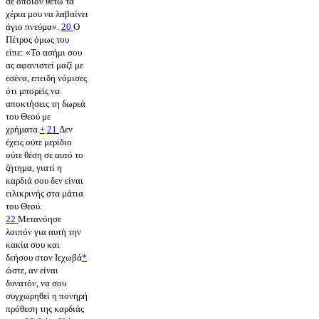
σε όποιον θέτω τα
χέρια μου να λαβαίνει
άγιο πνεύμα».
20
Ο
Πέτρος όμως του
είπε: «Το ασήμι σου
ας αφανιστεί μαζί με
εσένα, επειδή νόμισες
ότι μπορείς να
αποκτήσεις τη δωρεά
του Θεού με
χρήματα.
+
21
Δεν
έχεις ούτε μερίδιο
ούτε θέση σε αυτό το
ζήτημα, γιατί η
καρδιά σου δεν είναι
ειλικρινής στα μάτια
του Θεού.
22
Μετανόησε
λοιπόν για αυτή την
κακία σου και
δεήσου στον Ιεχωβά
*
ώστε, αν είναι
δυνατόν, να σου
συγχωρηθεί η πονηρή
πρόθεση της καρδιάς