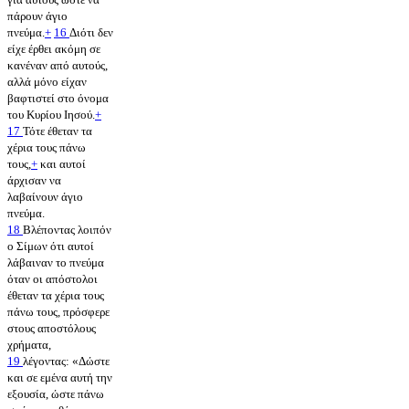
πάρουν άγιο
πνεύμα.
+
16
Διότι δεν
είχε έρθει ακόμη σε
κανέναν από αυτούς,
αλλά μόνο είχαν
βαφτιστεί στο όνομα
του Κυρίου Ιησού.
+
17
Τότε έθεταν τα
χέρια τους πάνω
τους,
+
και αυτοί
άρχισαν να
λαβαίνουν άγιο
πνεύμα.
18
Βλέποντας λοιπόν
ο Σίμων ότι αυτοί
λάβαιναν το πνεύμα
όταν οι απόστολοι
έθεταν τα χέρια τους
πάνω τους, πρόσφερε
στους αποστόλους
χρήματα,
19
λέγοντας: «Δώστε
και σε εμένα αυτή την
εξουσία, ώστε πάνω