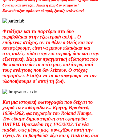
δυνατή και άντεξε... Αλλά η ζωή δεν σταματά!
Ξαναπέταξαν πράσινα κλαριά, ξαναζωντάνεψαν!
Φτιάξαμε και τα παρτέρια στα δυο
περιβολάκια στην εξωτερική αυλή... Ο
επόμενος στόχος, αν το θέλει ο Θεός και τον
καταφέρουμε, είναι να μπουν πλακάκια και
στις αυλές, τόσο στην εσωτερική, όσο και στην
εξωτερική. Και μια πραγματική εξώπορτα που
θα προστατεύει το σπίτι μας, καλύτερα, από
τους ανόητους που δεν λείπουν. Ο στόχος
παραμένει. Ελπίζω να τα καταφέρουμε να τον
υλοποιήσουμε σ' αυτή τη ζωή.
Και μια ιστορική φωτογραφία που δείχνει το
χωριό των πιθαράδων... Κρήτη, Θραψανό,
1958-1962, φωτογραφία του Roland Hampe.
Την είδαμε δημοσιευμένη στη εφημερίδα
ΠΑΤΡΙΣ Ηρακλείου της 10/5/2023. Τα νέα
παιδιά, στις μέρες μας, συνεχίζουν αυτή την
τέχνη. Αν τα βοηθούσε λίγο και η Πολιτεία, όλα