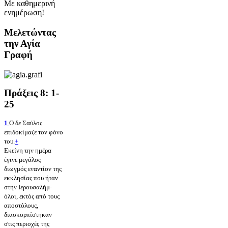
Με καθημερινή
ενημέρωση!
Μελετώντας
την Αγία
Γραφή
Πράξεις 8: 1-
25
1
Ο δε Σαύλος
επιδοκίμαζε τον φόνο
του.
+
Εκείνη την ημέρα
έγινε μεγάλος
διωγμός εναντίον της
εκκλησίας που ήταν
στην Ιερουσαλήμ·
όλοι, εκτός από τους
αποστόλους,
διασκορπίστηκαν
στις περιοχές της