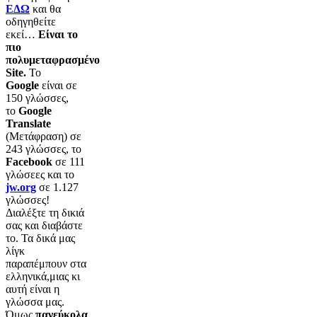
ΕΔΩ
και θα
οδηγηθείτε
εκεί…
Είναι το
πιο
πολυμεταφρασμένο
Site.
Το
Google
είναι σε
150 γλώσσες,
το
Google
Translate
(Μετάφραση) σε
243 γλώσσες, το
Facebook
σε 111
γλώσεες και το
jw.org
σε 1.127
γλώσσες!
Διαλέξτε τη δικιά
σας και διαβάστε
το. Τα δικά μας
λίγκ
παραπέμπουν στα
ελληνικά,μιας κι
αυτή είναι η
γλώσσα μας.
Όμως
πανεύκολα