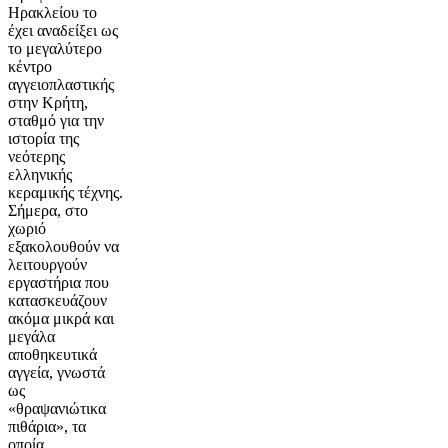
Ηρακλείου το
έχει αναδείξει ως
το μεγαλύτερο
κέντρο
αγγειοπλαστικής
στην Κρήτη,
σταθμό για την
ιστορία της
νεότερης
ελληνικής
κεραμικής τέχνης.
Σήμερα, στο
χωριό
εξακολουθούν να
λειτουργούν
εργαστήρια που
κατασκευάζουν
ακόμα μικρά και
μεγάλα
αποθηκευτικά
αγγεία, γνωστά
ως
«θραψανιώτικα
πιθάρια», τα
οποία