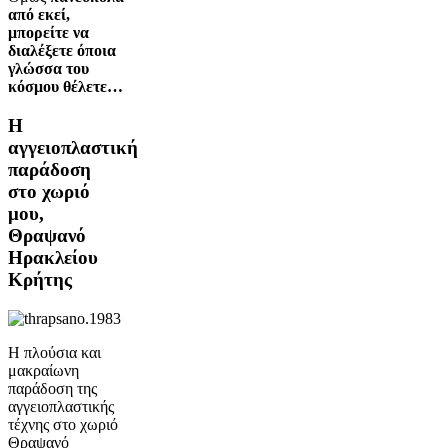
από εκεί,
μπορείτε να
διαλέξετε όποια
γλώσσα του
κόσμου θέλετε…
Η
αγγειοπλαστική
παράδοση
στο χωριό
μου,
Θραψανό
Ηρακλείου
Κρήτης
Η πλούσια και
μακραίωνη
παράδοση της
αγγειοπλαστικής
τέχνης στο χωριό
Θραψανό