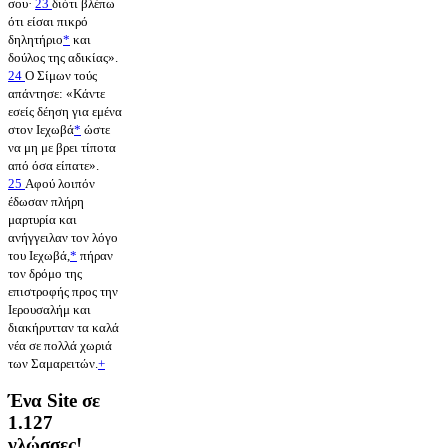
σου·
23
διότι βλέπω
ότι είσαι πικρό
δηλητήριο
*
και
δούλος της αδικίας».
24
Ο Σίμων τούς
απάντησε: «Κάντε
εσείς δέηση για εμένα
στον Ιεχωβά
*
ώστε
να μη με βρει τίποτα
από όσα είπατε».
25
Αφού λοιπόν
έδωσαν πλήρη
μαρτυρία και
ανήγγειλαν τον λόγο
του Ιεχωβά,
*
πήραν
τον δρόμο της
επιστροφής προς την
Ιερουσαλήμ και
διακήρυτταν τα καλά
νέα σε πολλά χωριά
των Σαμαρειτών.
+
Ένα Site σε
1.127
γλώσσες!