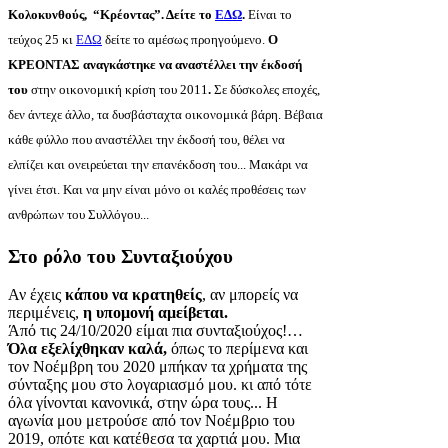
Κολοκυνθούς, “Κρέοντας”. Δείτε το
ΕΔΩ
.
Είναι το
τεύχος 25 κι
ΕΔΩ
δείτε το αμέσως προηγούμενο.
Ο
ΚΡΕΟΝΤΑΣ αναγκάστηκε να αναστέλλει την έκδοσή
του
στην οικονομική κρίση του 2011
.
Σε δύσκολες εποχές,
δεν άντεχε άλλο, τα δυσβάσταχτα οικονομικά βάρη. Βέβαια
κάθε φύλλο που αναστέλλει την έκδοσή του, θέλει να
ελπίζει και ονειρεύεται την επανέκδοση του... Μακάρι να
γίνει έτσι. Και να μην είναι μόνο οι καλές προθέσεις των
ανθρώπων του Συλλόγου...
Στο ρόλο του Συνταξιούχου
Αν έχεις
κάπου να κρατηθείς
, αν μπορείς να
περιμένεις,
η υπομονή αμείβεται.
Άπό τις 24/10/2020 είμαι πια συνταξιούχος!…
Όλα εξελίχθηκαν καλά,
όπως το περίμενα και
τον Νοέμβρη του 2020 μπήκαν τα χρήματα της
σύνταξης μου στο λογαριασμό μου. κι από τότε
όλα γίνονται κανονικά, στην ώρα τους... Η
αγωνία μου μετρούσε από τον Νοέμβριο του
2019, οπότε και κατέθεσα τα χαρτιά μου. Μια