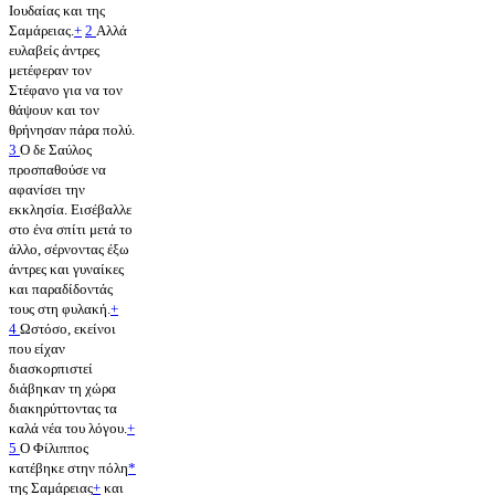
Ιουδαίας και της
Σαμάρειας.
+
2
Αλλά
ευλαβείς άντρες
μετέφεραν τον
Στέφανο για να τον
θάψουν και τον
θρήνησαν πάρα πολύ.
3
Ο δε Σαύλος
προσπαθούσε να
αφανίσει την
εκκλησία. Εισέβαλλε
στο ένα σπίτι μετά το
άλλο, σέρνοντας έξω
άντρες και γυναίκες
και παραδίδοντάς
τους στη φυλακή.
+
4
Ωστόσο, εκείνοι
που είχαν
διασκορπιστεί
διάβηκαν τη χώρα
διακηρύττοντας τα
καλά νέα του λόγου.
+
5
Ο Φίλιππος
κατέβηκε στην πόλη
*
της Σαμάρειας
+
και