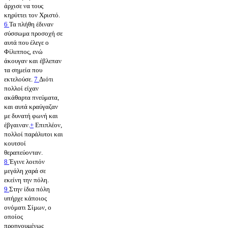
άρχισε να τους
κηρύττει τον Χριστό.
6
Τα πλήθη έδιναν
σύσσωμα προσοχή σε
αυτά που έλεγε ο
Φίλιππος, ενώ
άκουγαν και έβλεπαν
τα σημεία που
εκτελούσε.
7
Διότι
πολλοί είχαν
ακάθαρτα πνεύματα,
και αυτά κραύγαζαν
με δυνατή φωνή και
έβγαιναν.
+
Επιπλέον,
πολλοί παράλυτοι και
κουτσοί
θεραπεύονταν.
8
Έγινε λοιπόν
μεγάλη χαρά σε
εκείνη την πόλη.
9
Στην ίδια πόλη
υπήρχε κάποιος
ονόματι Σίμων, ο
οποίος
προηγουμένως