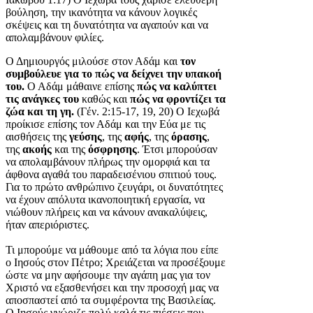
βούληση, την ικανότητα να κάνουν λογικές
σκέψεις και τη δυνατότητα να αγαπούν και να
απολαμβάνουν φιλίες.
Ο Δημιουργός μιλούσε στον Αδάμ και
τον
συμβούλευε για το πώς να δείχνει την υπακοή
του.
Ο Αδάμ μάθαινε επίσης
πώς να καλύπτει
τις ανάγκες του
καθώς και
πώς να φροντίζει τα
ζώα και τη γη.
(Γέν. 2:15-17, 19, 20) Ο Ιεχωβά
προίκισε επίσης τον Αδάμ και την Εύα με τις
αισθήσεις της
γεύσης
, της
αφής
, της
όρασης
,
της
ακοής
και της
όσφρησης
. Έτσι μπορούσαν
να απολαμβάνουν πλήρως την ομορφιά και τα
άφθονα αγαθά του παραδεισένιου σπιτιού τους.
Για το πρώτο ανθρώπινο ζευγάρι, οι δυνατότητες
να έχουν απόλυτα ικανοποιητική εργασία, να
νιώθουν πλήρεις και να κάνουν ανακαλύψεις,
ήταν απεριόριστες.
Τι μπορούμε να μάθουμε από τα λόγια που είπε
ο Ιησούς στον Πέτρο; Χρειάζεται να προσέξουμε
ώστε να μην αφήσουμε την αγάπη μας για τον
Χριστό να εξασθενήσει και την προσοχή μας να
αποσπαστεί από τα συμφέροντα της Βασιλείας.
Ο Ιησούς γνώριζε πολύ καλά τις πιέσεις που