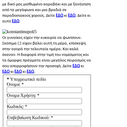
με δικό μας μισθωμένο καραβάκι και με ξανάγηση
από τα μεγάφωνα και μια βραδιά σε
παραδοσιακούς χορούς. Δείτε
ΕΔΩ
κι
ΕΔΩ
. Δείτε κι
αυτό
ΕΔΩ
.
Οι γυναίκες είχαν την ευκαιρία να ψωνίσουν.
Σκόπιμα (;) είχαν βάλει αυτή τη μέρα, επίσκεψη
στην αγορά την τελευταία ημέρα. Και καλά
έκαναν. Η διαφορά στην τιμή του νομίσματος και
τα όμορφα πράγματα είναι μεγάλος πειρασμός να
σου απορροφήσουν την προσοχή. Δείτε
ΕΔΩ
κι
ΕΔΩ
κι
ΕΔΩ
κι
ΕΔΩ
.
*
Υποχρεωτικό πεδίο
Όνομα:
*
Όνομα Χρήστη:
*
Κωδικός:
*
Επιβεβαίωση Κωδικού:
*