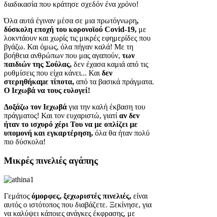
διαδικασία που κράτησε σχεδόν ένα χρόνο!
Όλα αυτά έγιναν μέσα σε μια πρωτόγνωρη
,
δύσκολη εποχή του κορονοϊού Covid-19,
με
λοκντάουν και χωρίς τις μικρές εφημερίδες που
βγάζω. Και όμως, όλα πήγαν καλά! Με τη
βοήθεια ανθρώπων που μας αγαπούν,
των
παιδιών της Σούλας,
δεν έχασα καμιά από τις
ρυθμίσεις που είχα κάνει... Και
δεν
στερηθήκαμε τίποτα,
από τα βασικά πράγματα.
Ο Ιεχωβά να τους ευλογεί!
Δοξάζω τον Ιεχωβά
για την καλή έκβαση του
πράγματος! Και τον ευχαριστώ, γιατί
αν δεν
ήταν το ισχυρό χέρι Του να με οπλίζει με
υπομονή και εγκαρτέρηση,
όλα θα ήταν πολύ
πιο δύσκολα!
Μικρές πινελιές αγάπης
Γεμάτος
όμορφες, ξεχωριστές πινελιές,
είναι
αυτός ο ιστότοπος που διαβάζετε. Ξεκίνησε, για
να καλύψει κάποιες ανάγκες έκφρασης, με