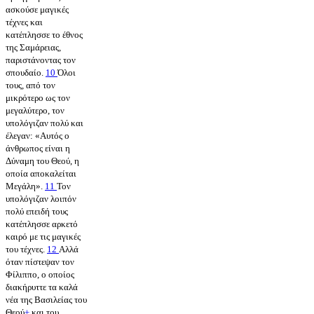
ασκούσε μαγικές
τέχνες και
κατέπλησσε το έθνος
της Σαμάρειας,
παριστάνοντας τον
σπουδαίο.
10
Όλοι
τους, από τον
μικρότερο ως τον
μεγαλύτερο, τον
υπολόγιζαν πολύ και
έλεγαν: «Αυτός ο
άνθρωπος είναι η
Δύναμη του Θεού, η
οποία αποκαλείται
Μεγάλη».
11
Τον
υπολόγιζαν λοιπόν
πολύ επειδή τους
κατέπλησσε αρκετό
καιρό με τις μαγικές
του τέχνες.
12
Αλλά
όταν πίστεψαν τον
Φίλιππο, ο οποίος
διακήρυττε τα καλά
νέα της Βασιλείας του
Θεού
+
και του