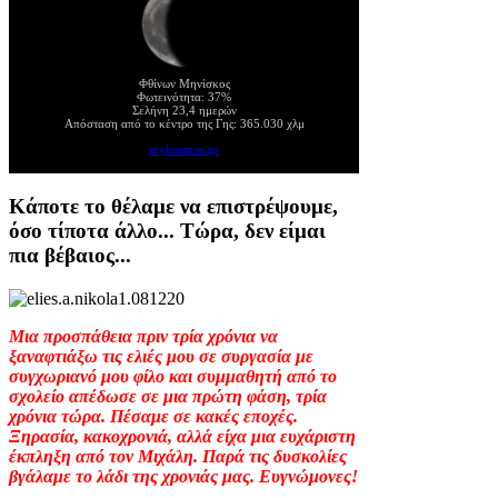
Φθίνων Μηνίσκος
Φωτεινότητα: 37%
Σελήνη 23,4 ημερών
Απόσταση από το κέντρο της Γης: 365.030 χλμ
mykosmos.gr
Κάποτε το θέλαμε να επιστρέψουμε,
όσο τίποτα άλλο... Τώρα, δεν είμαι
πια βέβαιος...
Μια προσπάθεια πριν τρία χρόνια να
ξαναφτιάξω τις ελιές μου σε συργασία με
συγχωριανό μου φίλο και συμμαθητή από το
σχολείο απέδωσε σε μια πρώτη φάση, τρία
χρόνια τώρα. Πέσαμε σε κακές εποχές.
Ξηρασία, κακοχρονιά, αλλά είχα μια ευχάριστη
έκπληξη από τον Μιχάλη. Παρά τις δυσκολίες
βγάλαμε το λάδι της χρονιάς μας. Ευγνώμονες!