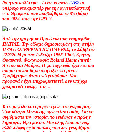
θα ήταν καλύτερα... Δείτε κι αυτό
ΕΔΩ
το
υπέροχο ντοκιμαντέρ για την αγγειοπλαστική
στο Θραψανό που προβλήθηκε το Φλεβάρη
του 2024 από την ΕΡΤ 3.
Από την ημερήσια Ηρακλειώτικη εφημερίδα,
ΠΑΤΡΙΣ. Την είδαμε δημοσιευμένη στη στήλη
Η ΦΩΤΟΓΡΑΦΙΑ ΤΗΣ ΗΜΕΡΑΣ, το Σάββατο
22/6/2024 με την ένδειξη: 1958-1962, Κρήτη,
Θραψανό. Φωτογραφία Roland Hame (πηγή:
Άσπρο και Μαύρο). Η φωτογραφία έχει και μια
ακόμα συναισθηματική αξία για μένα.
Τραβήχτηκε, όταν εγώ γενήθηκα. Και
προφανώς έχει επιχρωματιστεί. Δεν υπήρχε
χρωματιστό φίλμ, τότε...
Κάτι μεγάλο και όμορφο έγινε στο χωριό μας.
Ένα κέντρο Μινωικής αγγειπλασττικής. Για να
θυμόμαστε την ιστορία, το ξεκίνησε ο πρώην
δήμαρχος Θραψανού, Μανόλης Λαδωμένος,
αλλά διάφορες δυσκολίες που δεν γνωρίζομαι