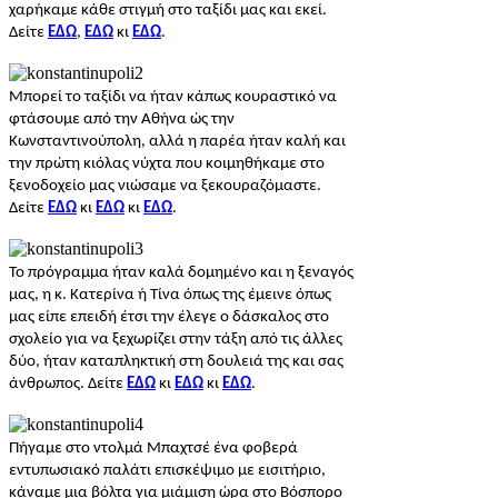
χαρήκαμε κάθε στιγμή στο ταξίδι μας και εκεί.
Δείτε
ΕΔΩ
,
ΕΔΩ
κι
ΕΔΩ
.
Μπορεί το ταξίδι να ήταν κάπως κουραστικό να
φτάσουμε από την Αθήνα ώς την
Κωνσταντινούπολη, αλλά η παρέα ήταν καλή και
την πρώτη κιόλας νύχτα που κοιμηθήκαμε στο
ξενοδοχείο μας νιώσαμε να ξεκουραζόμαστε.
Δείτε
ΕΔΩ
κι
ΕΔΩ
κι
ΕΔΩ
.
Το πρόγραμμα ήταν καλά δομημένο και η ξεναγός
μας, η κ. Κατερίνα ή Τίνα όπως της έμεινε όπως
μας είπε επειδή έτσι την έλεγε ο δάσκαλος στο
σχολείο για να ξεχωρίζει στην τάξη από τις άλλες
δύο, ήταν καταπληκτική στη δουλειά της και σας
άνθρωπος. Δείτε
ΕΔΩ
κι
ΕΔΩ
κι
ΕΔΩ
.
Πήγαμε στο ντολμά Μπαχτσέ ένα φοβερά
εντυπωσιακό παλάτι επισκέψιμο με εισιτήριο,
κάναμε μια βόλτα για μιάμιση ώρα στο Βόσπορο