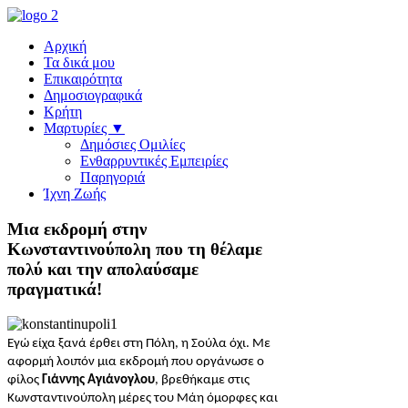
Αρχική
Τα δικά μου
Επικαιρότητα
Δημοσιογραφικά
Κρήτη
Μαρτυρίες ▼
Δημόσιες Ομιλίες
Ενθαρρυντικές Εμπειρίες
Παρηγοριά
Ίχνη Ζωής
Μια εκδρομή στην
Κωνσταντινούπολη που τη θέλαμε
πολύ και την απολαύσαμε
πραγματικά!
Εγώ είχα ξανά έρθει στη Πόλη, η Σούλα όχι. Με
αφορμή λοιπόν μια εκδρομή που οργάνωσε ο
φίλος
Γιάννης Αγιάνογλου
, βρεθήκαμε στις
Κωνσταντινούπολη μέρες του Μάη όμορφες και