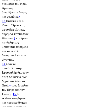
ονόματος του Ιησού
Χριστού,
βαφτίζονταν άντρες
και γυναίκες.
+
13
Πίστεψε και ο
ίδιος ο Σίμων και,
αφού βαφτίστηκε,
παρέμενε κοντά στον
Φίλιππο·
+
και έμενε
κατάπληκτος
βλέποντας τα σημεία
και τα μεγάλα
δυναμικά έργα που
γίνονταν.
14
Όταν οι
απόστολοι στην
Ιερουσαλήμ άκουσαν
ότι η Σαμάρεια είχε
δεχτεί τον λόγο του
Θεού,
+
τους έστειλαν
τον Πέτρο και τον
Ιωάννη.
15
Και
εκείνοι κατέβηκαν
και προσευχήθηκαν
για αυτούς ώστε να