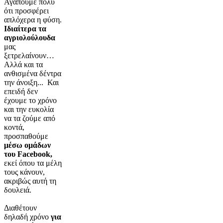
Αγαπούμε πολύ
ότι προσφέρει
απλόχερα η φύση.
Ιδιαίτερα τα
αγριολούλουδα
μας
ξετρελαίνουν…
Αλλά και τα
ανθισμένα δέντρα
την άνοιξη... Και
επειδή δεν
έχουμε το χρόνο
και την ευκολία
να τα ζούμε από
κοντά,
προσπαθούμε
μέσω ομάδων
του
Facebook,
εκεί όπου τα μέλη
τους κάνουν,
ακριβώς αυτή τη
δουλειά.
Διαθέτουν
δηλαδή χρόνο
για