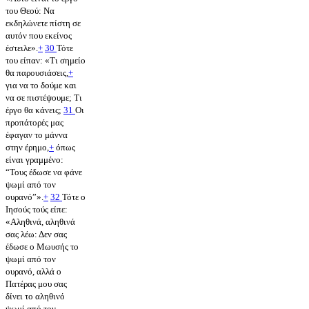
του Θεού: Να
εκδηλώνετε πίστη σε
αυτόν που εκείνος
έστειλε».
+
30
Τότε
του είπαν: «Τι σημείο
θα παρουσιάσεις,
+
για να το δούμε και
να σε πιστέψουμε; Τι
έργο θα κάνεις;
31
Οι
προπάτορές μας
έφαγαν το μάννα
στην έρημο,
+
όπως
είναι γραμμένο:
“Τους έδωσε να φάνε
ψωμί από τον
ουρανό”».
+
32
Τότε ο
Ιησούς τούς είπε:
«Αληθινά, αληθινά
σας λέω: Δεν σας
έδωσε ο Μωυσής το
ψωμί από τον
ουρανό, αλλά ο
Πατέρας μου σας
δίνει το αληθινό
ψωμί από τον