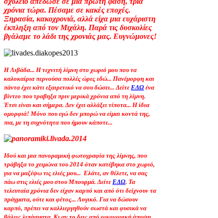
σχολείο απέδωσε σε μια πρώτη φάση, τρία
χρόνια τώρα. Πέσαμε σε κακές εποχές.
Ξηρασία, κακοχρονιά, αλλά είχα μια ευχάριστη
έκπληξη από τον Μιχάλη. Παρά τις δυσκολίες
βγάλαμε το λάδι της χρονιάς μας. Ευγνώμονες!
Η Λιβάδα... Η τεχνιτή λίμνη στο χωριό μου που τα
καλοκαίρια περνούσα πολλές ώρες εδώ... Πανέμορφη και
πάντα έχει κάτι εξαιρετικό να σου δώσει... Δείτε
ΕΔΩ
ένα
βίντεο που τραβηξα πριν μερικά χρόνια από τη λίμνη.
Έτσι είναι και σήμερα. Δεν έχει αλλάξει τίποτα... Η ίδια
ομορφιά! Μόνο που εγώ δεν μπορώ να είμαι κοντά της,
πια, με τη συχνότητα που ήμουν κάποτε...
Ιδού και μια πανοραμική φωτογραφία της λίμνης, που
τράβηξα το χειμώνα του 2014 όταν κατέβηκα στο χωριό,
για να μαζέψω τις ελιές μου... Ελάτε, αν θέλετε, να σας
πάω στις ελιές μου στου Μπουρμά. Δείτε
ΕΔΩ
. Τα
τελευταία χρόνια δεν είχαν καρπό και από ότι δείχνουν τα
πράγματα, ούτε και φέτος... Λογικό. Για να δώσουν
καρπό, πρέπει να καλλιεργηθούν σωστά και φυσικά να
βάλεις λιπάσματα. Κι αν το δεις από οικονομική άποψη,