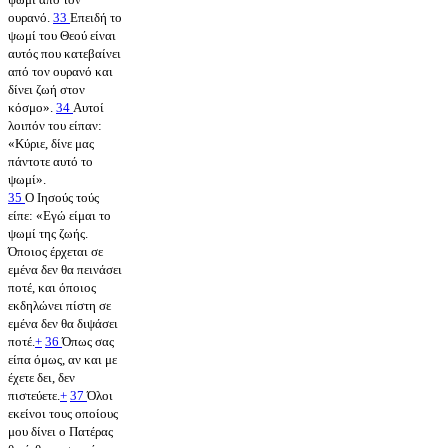
ουρανό.
33
Επειδή το
ψωμί του Θεού είναι
αυτός που κατεβαίνει
από τον ουρανό και
δίνει ζωή στον
κόσμο».
34
Αυτοί
λοιπόν του είπαν:
«Κύριε, δίνε μας
πάντοτε αυτό το
ψωμί».
35
Ο Ιησούς τούς
είπε: «Εγώ είμαι το
ψωμί της ζωής.
Όποιος έρχεται σε
εμένα δεν θα πεινάσει
ποτέ, και όποιος
εκδηλώνει πίστη σε
εμένα δεν θα διψάσει
ποτέ.
+
36
Όπως σας
είπα όμως, αν και με
έχετε δει, δεν
πιστεύετε.
+
37
Όλοι
εκείνοι τους οποίους
μου δίνει ο Πατέρας