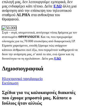
επιλογή μας, δεν λειτουργούμε εμπορικά, δεν
μας ενδιαφέρει κάτι τέτοιο. Δείτε
ΕΔΩ
άλλη μια
ανάρτηση από την επίσκεψη του τηλεοπτικού
σταθμού
ALPHA
στα ανθοκήπια του
Θραψανού.
Σιγά – σιγά, υπομονετικά, ανοίγουμε νέους δρόμους με τον
ανανεωμένο
ΘΡΑΨΑΝΙΩΤΗ
. Και να, που προχωρούμε
ολοταχώς για τις 70.000
επισκέψεις από διαφορετικές Ι.Ρ.
Είμαστε χαρούμενοι, επειδή ξέρουμε πώς υπάρχουν
κάποιοι άνθρωποι εκεί έξω, που περιμένoυν καθημερινά να
δουν την ανάρτηση μας, σ’ αυτό τo site, ενώ έχουν και τη
δυνατότητα να τη σχολιάσουν.
Δείτε μας
ΕΔΩ
.
Δημοσιογραφικά
Ηλεκτρονικό ταχυδρομείο
Εκτύπωση
Σχέδια για τις καλοκαιρινές διακοπές
που έχουμε μπροστά μας. Κάποτε ο
Ιούλιος ήταν αλλιώς