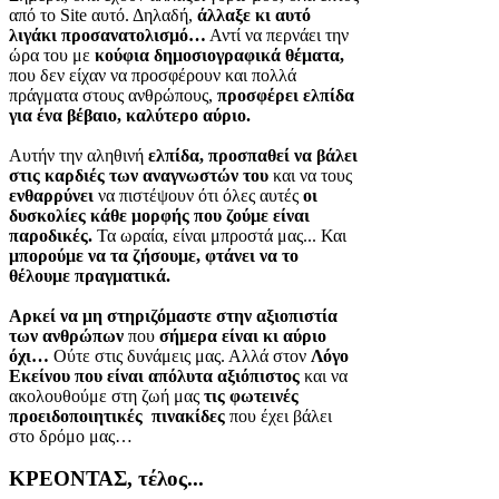
από το Site αυτό. Δηλαδή,
άλλαξε κι αυτό
λιγάκι προσανατολισμό…
Αντί να περνάει την
ώρα του με
κούφια δημοσιογραφικά θέματα,
που δεν είχαν να προσφέρουν και πολλά
πράγματα στους ανθρώπους,
προσφέρει ελπίδα
για ένα βέβαιο, καλύτερο αύριο.
Αυτήν την αληθινή
ελπίδα, προσπαθεί να βάλει
στις καρδιές των αναγνωστών του
και να τους
ενθαρρύνει
να πιστέψουν ότι όλες αυτές
οι
δυσκολίες κάθε μορφής που ζούμε είναι
παροδικές.
Τα ωραία, είναι μπροστά μας... Και
μπορούμε να τα ζήσουμε, φτάνει να το
θέλουμε πραγματικά.
Αρκεί να μη στηριζόμαστε στην αξιοπιστία
των ανθρώπων
που
σήμερα είναι κι αύριο
όχι…
Ούτε στις δυνάμεις μας. Αλλά στον
Λόγο
Εκείνου που είναι απόλυτα αξιόπιστος
και να
ακολουθούμε στη ζωή μας
τις φωτεινές
προειδοποιητικές πινακίδες
που έχει βάλει
στο δρόμο μας…
ΚΡΕΟΝΤΑΣ, τέλος...