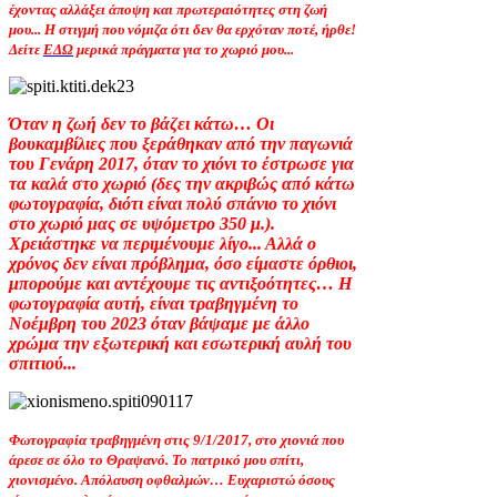
έχοντας αλλάξει άποψη και πρωτεραιότητες στη ζωή
μου... Η στιγμή που νόμιζα ότι δεν θα ερχόταν ποτέ, ήρθε!
Δείτε
ΕΔΩ
μερικά πράγματα για το χωριό μου...
Όταν η ζωή δεν το βάζει κάτω… Οι
βουκαμβίλιες που ξεράθηκαν από την παγωνιά
του Γενάρη 2017, όταν το χιόνι το έστρωσε για
τα καλά στο χωριό (δες την ακριβώς από κάτω
φωτογραφία, διότι είναι πολύ σπάνιο το χιόνι
στο χωριό μας σε υψόμετρο 350 μ.).
Χρειάστηκε να περιμένουμε λίγο... Αλλά ο
χρόνος δεν είναι πρόβλημα, όσο είμαστε όρθιοι,
μπορούμε και αντέχουμε τις αντιξοότητες… Η
φωτογραφία αυτή, είναι τραβηγμένη το
Νοέμβρη του 2023 όταν βάψαμε με άλλο
χρώμα την εξωτερική και εσωτερική αυλή του
σπιτιού...
Φωτογραφία τραβηγμένη στις 9/1/2017, στο χιονιά που
άρεσε σε όλο το Θραψανό. Το πατρικό μου σπίτι,
χιονισμένο. Απόλαυση οφθαλμών… Ευχαριστώ όσους