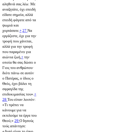
αληθινά σας λέω: Με
αναζητάτε, όχι επειδή
είδατε σημεία, αλλά
επειδή φάγατε από τα
ψωμιά και
χορτάσατε.
+
27
Να
εργάζεστε, όχι για την
τροφή που χάνεται,
αλλά για την τροφή
που παραμένει για
αιώνια ζωή,
+
την
οποία θα σας δώσει ο
Γιος του ανθρώπου·
διότι πάνω σε αυτόν
ο Πατέρας, ο ίδιος ο
Θεός, έχει βάλει τη
σφραγίδα της
επιδοκιμασίας του».
+
28
Του είπαν λοιπόν:
«Τι πρέπει να
κάνουμε για να
εκτελούμε τα έργα του
Θεού;»
29
Ο Ιησούς
τούς απάντησε:
«Αυτό είναι το έργο