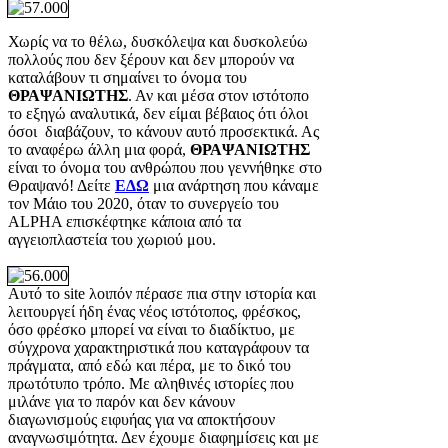
Χωρίς να το θέλω, δυσκόλεψα και δυσκολεύω
πολλούς που δεν ξέρουν και δεν μπορούν να
καταλάβουν τι σημαίνει το όνομα του
ΘΡΑΨΑΝΙΩΤΗΣ
. Αν και μέσα στον ιστότοπο
το εξηγώ αναλυτικά, δεν είμαι βέβαιος ότι όλοι
όσοι διαβάζουν, το κάνουν αυτό προσεκτικά. Ας
το αναφέρω άλλη μια φορά,
ΘΡΑΨΑΝΙΩΤΗΣ
είναι το όνομα του ανθρώπου που γεννήθηκε στο
Θραψανό! Δείτε
ΕΔΩ
μια ανάρτηση που κάναμε
τον Μάιο του 2020, όταν το συνεργείο του
ALPHA επισκέφτηκε κάποια από τα
αγγειοπλαστεία του χωριού μου.
Αυτό το site λοιπόν πέρασε πια στην ιστορία και
λειτουργεί ήδη ένας νέος ιστότοπος, φρέσκος,
όσο φρέσκο μπορεί να είναι το διαδίκτυο, με
σύγχρονα χαρακτηριστικά που καταγράφουν τα
πράγματα, από εδώ και πέρα, με το δικό του
πρωτότυπο τρόπο. Με αληθινές ιστορίες που
μιλάνε για το παρόν και δεν κάνουν
διαγωνισμούς ειφυήας για να αποκτήσουν
αναγνωσιμότητα. Δεν έχουμε διαφημίσεις και με