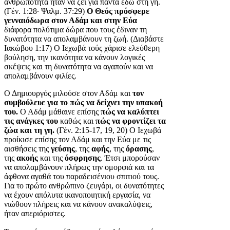
ανθρωπότητα ήταν να ζει για πάντα εδώ στη γη.
(Γέν. 1:28· Ψαλμ. 37:29)
Ο Θεός πρόσφερε
γενναιόδωρα στον Αδάμ και στην Εύα
διάφορα πολύτιμα δώρα που τους έδιναν τη
δυνατότητα να απολαμβάνουν τη ζωή. (Διαβάστε
Ιακώβου 1:17) Ο Ιεχωβά τούς χάρισε ελεύθερη
βούληση, την ικανότητα να κάνουν λογικές
σκέψεις και τη δυνατότητα να αγαπούν και να
απολαμβάνουν φιλίες.
Ο Δημιουργός μιλούσε στον Αδάμ και
τον
συμβούλευε για το πώς να δείχνει την υπακοή
του.
Ο Αδάμ μάθαινε επίσης
πώς να καλύπτει
τις ανάγκες του
καθώς και
πώς να φροντίζει τα
ζώα και τη γη.
(Γέν. 2:15-17, 19, 20) Ο Ιεχωβά
προίκισε επίσης τον Αδάμ και την Εύα με τις
αισθήσεις της
γεύσης
, της
αφής
, της
όρασης
,
της
ακοής
και της
όσφρησης
. Έτσι μπορούσαν
να απολαμβάνουν πλήρως την ομορφιά και τα
άφθονα αγαθά του παραδεισένιου σπιτιού τους.
Για το πρώτο ανθρώπινο ζευγάρι, οι δυνατότητες
να έχουν απόλυτα ικανοποιητική εργασία, να
νιώθουν πλήρεις και να κάνουν ανακαλύψεις,
ήταν απεριόριστες.