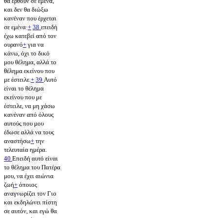
θα έρθουν σε εμένα,
και δεν θα διώξω
κανέναν που έρχεται
σε εμένα·
+
38
επειδή
έχω κατεβεί από τον
ουρανό
+
για να
κάνω, όχι το δικό
μου θέλημα, αλλά το
θέλημα εκείνου που
με έστειλε.
+
39
Αυτό
είναι το θέλημα
εκείνου που με
έστειλε, να μη χάσω
κανέναν από όλους
αυτούς που μου
έδωσε αλλά να τους
αναστήσω
+
την
τελευταία ημέρα.
40
Επειδή αυτό είναι
το θέλημα του Πατέρα
μου, να έχει αιώνια
ζωή
+
όποιος
αναγνωρίζει τον Γιο
και εκδηλώνει πίστη
σε αυτόν, και εγώ θα