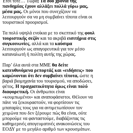
Έτσι τότε… Τώρα
; Τα δυο χρόνια της
πανδημίας έχουν αλλάξει πολλά γύρω μας,
μέσα μας.
Οι μόνοι που συνεχίζουν να
λειτουργούν σα να μη συμβαίνει τίποτα είναι οι
τουριστικοί προορισμοί.
Τα πολύ υψηλά ενοίκια με το σκεπτικό της
φουλ
τουριστικής σεζόν
και τα ακριβά
εισιτήρια στις
συγκοινωνίες
, αλλά και τα
καύσιμα
λειτουργούν ως απαγορευτικά για τον μέσο
καταναλωτή ή πολίτη αυτής της χώρας.
Παρ’ όλα αυτά στα ΜΜΕ
θα δείτε
κατευθυνόμενα ρεπορτάζ και «ειδήσεις» που
καμώνονται ότι δεν συμβαίνει τίποτα,
ώστε η
βαριά βιομηχανία του τουρισμού, να αποδώσει,
φέτος.
Η πραγματικότητα όμως είναι πολύ
διαφορετική.
Οι άνθρωποι είναι
«κουμπωμένοι» και αναποφάσιστοι. Θέλουν να
πάνε να ξεκουραστούν, να φορτίσουν τις
μπαταρίες τους για να αντιμετωπίσουν τον
χειμώνα που δεν ξέρουμε πώς θα είναι, ούτε
μπορούμε να φανταστούμε, διαβάζοντας τις
καθημερινές απογευματινές ανακοινώσεις του
ΕΟΔΥ με το μεγάλο αριθμό των κρουσμάτων.