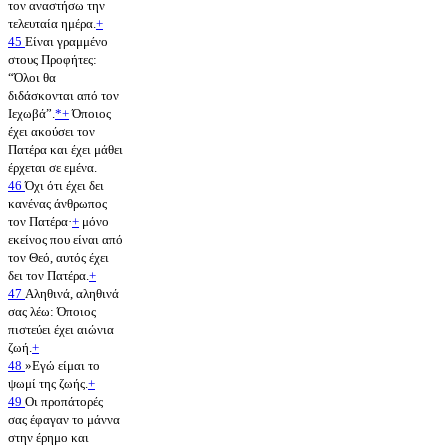
τον αναστήσω την
τελευταία ημέρα.
+
45
Είναι γραμμένο
στους Προφήτες:
“Όλοι θα
διδάσκονται από τον
Ιεχωβά”.
*
+
Όποιος
έχει ακούσει τον
Πατέρα και έχει μάθει
έρχεται σε εμένα.
46
Όχι ότι έχει δει
κανένας άνθρωπος
τον Πατέρα·
+
μόνο
εκείνος που είναι από
τον Θεό, αυτός έχει
δει τον Πατέρα.
+
47
Αληθινά, αληθινά
σας λέω: Όποιος
πιστεύει έχει αιώνια
ζωή.
+
48
»Εγώ είμαι το
ψωμί της ζωής.
+
49
Οι προπάτορές
σας έφαγαν το μάννα
στην έρημο και