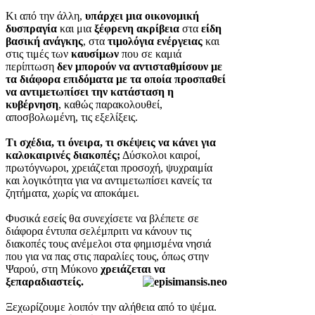
Κι από την άλλη,
υπάρχει μια οικονομική
δυσπραγία
και μια
ξέφρενη ακρίβεια
στα
είδη
βασική ανάγκης
, στα
τιμολόγια ενέργειας
και
στις τιμές των
καυσίμων
που σε καμιά
περίπτωση
δεν μπορούν να αντισταθμίσουν με
τα διάφορα επιδόματα με τα οποία προσπαθεί
να αντιμετωπίσει την κατάσταση η
κυβέρνηση
, καθώς παρακολουθεί,
αποσβολωμένη, τις εξελίξεις.
Τι σχέδια, τι όνειρα, τι σκέψεις να κάνει για
καλοκαιρινές διακοπές;
Δύσκολοι καιροί,
πρωτόγνωροι, χρειάζεται προσοχή, ψυχραιμία
και λογικότητα για να αντιμετωπίσει κανείς τα
ζητήματα, χωρίς να αποκάμει.
Φυσικά εσείς θα συνεχίσετε να βλέπετε σε
διάφορα έντυπα σελέμπριτι να κάνουν τις
διακοπές τους ανέμελοι στα φημισμένα νησιά
που για να πας στις παραλίες τους, όπως στην
Ψαρού, στη Μύκονο
χρειάζεται να
ξεπαραδιαστείς.
Ξεχωρίζουμε λοιπόν την αλήθεια από το ψέμα.