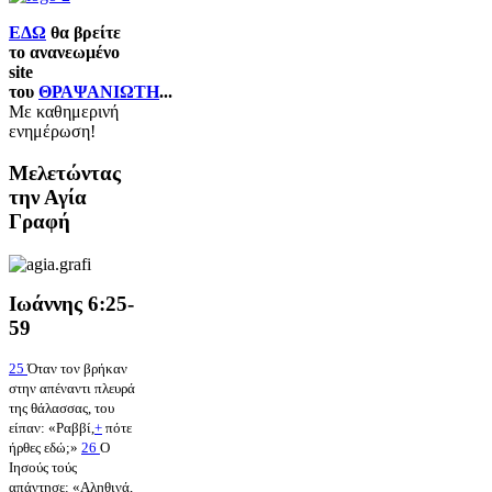
ΕΔΩ
θα βρείτε
το ανανεωμένο
site
του
ΘΡΑΨΑΝΙΩΤΗ
...
Με καθημερινή
ενημέρωση!
Μελετώντας
την Αγία
Γραφή
Ιωάννης 6:25-
59
25
Όταν τον βρήκαν
στην απέναντι πλευρά
της θάλασσας, του
είπαν: «Ραββί,
+
πότε
ήρθες εδώ;»
26
Ο
Ιησούς τούς
απάντησε: «Αληθινά,