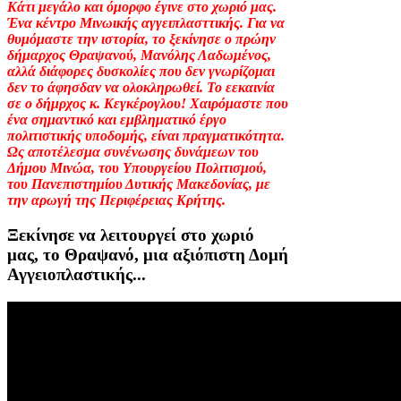
Κάτι μεγάλο και όμορφο έγινε στο χωριό μας.
Ένα κέντρο Μινωικής αγγειπλασττικής. Για να
θυμόμαστε την ιστορία, το ξεκίνησε ο πρώην
δήμαρχος Θραψανού, Μανόλης Λαδωμένος,
αλλά διάφορες δυσκολίες που δεν γνωρίζομαι
δεν το άφησδαν να ολοκληρωθεί. Το εεκαινία
σε ο δήμρχος κ. Κεγκέρογλου! Χαιρόμαστε που
ένα σημαντικό και εμβληματικό έργο
πολιτιστικής υποδομής, είναι πραγματικότητα.
Ως αποτέλεσμα συνένωσης δυνάμεων του
Δήμου Μινώα, του Υπουργείου Πολιτισμού,
του Πανεπιστημίου Δυτικής Μακεδονίας, με
την αρωγή της Περιφέρειας Κρήτης.
Ξεκίνησε να λειτουργεί στο χωριό
μας, το Θραψανό, μια αξιόπιστη Δομή
Αγγειοπλαστικής...