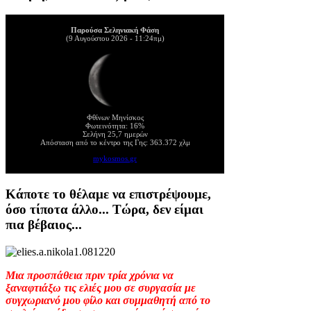
Παρούσα Σεληνιακή Φάση
(9 Αυγούστου 2026 - 11:24πμ)
Φθίνων Μηνίσκος
Φωτεινότητα: 16%
Σελήνη 25,7 ημερών
Απόσταση από το κέντρο της Γης: 363.372 χλμ
mykosmos.gr
Κάποτε το θέλαμε να επιστρέψουμε,
όσο τίποτα άλλο... Τώρα, δεν είμαι
πια βέβαιος...
Μια προσπάθεια πριν τρία χρόνια να
ξαναφτιάξω τις ελιές μου σε συργασία με
συγχωριανό μου φίλο και συμμαθητή από το