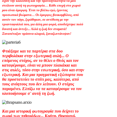
είχαν την καλοσύνη και την προνοητικότητα να μου
στείλουν αυτή τη φωτογραφία… Κάθε εποχή στο χωριό
μου είναι όμορφη. Έτσι το βλέπω εγώ, έχοντας
προσωπικά βιώματα… Οι όμορφες βουκαμβίλιες, από
αυτόν τον πάγο, ξεράθηκαν, σε αντίθεση με την
τριανταφυλλιά που, για άλλη μια φορά, αποδείχτηκε πολύ
δυνατή και άντεξε... Αλλά η ζωή δεν σταματά!
Ξαναπέταξαν πράσινα κλαριά, ξαναζωντάνεψαν!
Φτιάξαμε και τα παρτέρια στα δυο
περιβολάκια στην εξωτερική αυλή... Ο
επόμενος στόχος, αν το θέλει ο Θεός και τον
καταφέρουμε, είναι να μπουν πλακάκια και
στις αυλές, τόσο στην εσωτερική, όσο και στην
εξωτερική. Και μια πραγματική εξώπορτα που
θα προστατεύει το σπίτι μας, καλύτερα, από
τους ανόητους που δεν λείπουν. Ο στόχος
παραμένει. Ελπίζω να τα καταφέρουμε να τον
υλοποιήσουμε σ' αυτή τη ζωή.
Και μια ιστορική φωτογραφία που δείχνει το
χωριό των πιθαράδων... Κρήτη, Θραψανό,