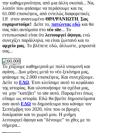
την καθημερινότητα, από μια άλλη σκοπιά... Να,
λοιπόν που φτάσαμε να περάσουμε και τις
61.000 επισκέψεις, από εντελώς διαφορετικές
Ι.Ρ. στον ανανεωμένο
ΘΡΑΨΑΝΙΩΤΗ
.
Σας
ευχαριστούμε!
Δείτε το,
πατώντας εδώ
και θα
σας πάει αυτόματα στο
νέο site
... Το
εντυπωσιακό είναι ότι
λειτουργεί άψογα,
ενώ
συνεχίζει παράλληλα, να είναι ζωντανό και το
αρχείο μας
. Το βλέπετε εδώ, άλλωστε, μπροστά
σας...
Το χτίζουμε καθημερινά με πολύ υπομονή και
αγάπη... Δυο μήνες μετά το νέο ξεκίνημα μας,
φτάσαμε τις 2.000 επισκέψεις. Και συνεχίζουμε.
Δείτε το
ΕΔΩ
. Έτσι κλείσαμε αυτό το κεφάλαιο
της ιστορίας. Και υλοποιήσαμε τα σχέδια μας,
να μην "κατέβει" το site αυτό. Παραμένει όπως
είπαμε ως ιστορία. Εδώ θα βρείτε δημοσιεύματα
σαν αυτό
ΕΔΩ
το δημοσίευμα που κάναμε τον
Σεπτέμβρη του 2020, τότε που οι βροχές
δοκίμασαν και το χωριό μου. Η μνήμη
λειτουργεί άψογα και "δένουμε" το χθες με το
σήμερα...