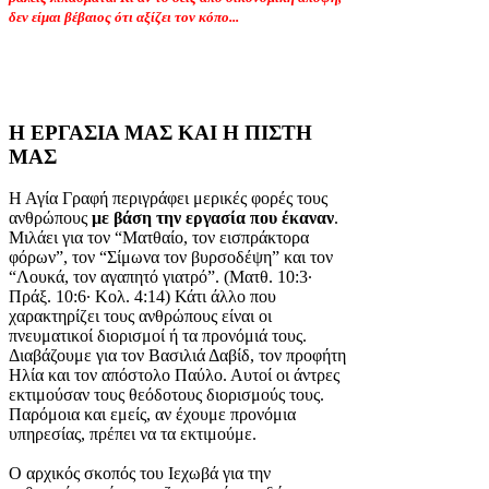
δεν είμαι βέβαιος ότι αξίζει τον κόπο...
Η ΕΡΓΑΣΙΑ ΜΑΣ ΚΑΙ Η ΠΙΣΤΗ
ΜΑΣ
Η Αγία Γραφή περιγράφει μερικές φορές τους
ανθρώπους
με βάση την εργασία που έκαναν
.
Μιλάει για τον “Ματθαίο, τον εισπράκτορα
φόρων”, τον “Σίμωνα τον βυρσοδέψη” και τον
“Λουκά, τον αγαπητό γιατρό”. (Ματθ. 10:3·
Πράξ. 10:6· Κολ. 4:14) Κάτι άλλο που
χαρακτηρίζει τους ανθρώπους είναι οι
πνευματικοί διορισμοί ή τα προνόμιά τους.
Διαβάζουμε για τον Βασιλιά Δαβίδ, τον προφήτη
Ηλία και τον απόστολο Παύλο. Αυτοί οι άντρες
εκτιμούσαν τους θεόδοτους διορισμούς τους.
Παρόμοια και εμείς, αν έχουμε προνόμια
υπηρεσίας, πρέπει να τα εκτιμούμε.
Ο αρχικός σκοπός του Ιεχωβά για την