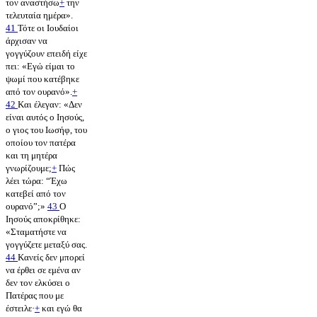
τον αναστήσω
+
την
τελευταία ημέρα».
41
Τότε οι Ιουδαίοι
άρχισαν να
γογγύζουν επειδή είχε
πει: «Εγώ είμαι το
ψωμί που κατέβηκε
από τον ουρανό».
+
42
Και έλεγαν: «Δεν
είναι αυτός ο Ιησούς,
ο γιος του Ιωσήφ, του
οποίου τον πατέρα
και τη μητέρα
γνωρίζουμε;
+
Πώς
λέει τώρα: “Έχω
κατεβεί από τον
ουρανό”;»
43
Ο
Ιησούς αποκρίθηκε:
«Σταματήστε να
γογγύζετε μεταξύ σας.
44
Κανείς δεν μπορεί
να έρθει σε εμένα αν
δεν τον ελκύσει ο
Πατέρας που με
έστειλε·
+
και εγώ θα