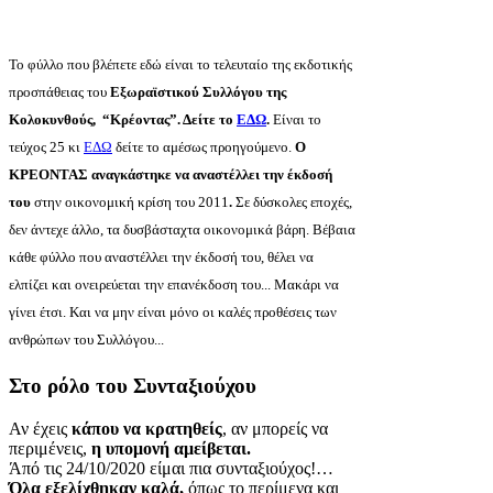
Το φύλλο που βλέπετε εδώ είναι το τελευταίο της εκδοτικής
προσπάθειας του
Εξωραϊστικού Συλλόγου της
Κολοκυνθούς, “Κρέοντας”. Δείτε το
ΕΔΩ
.
Είναι το
τεύχος 25 κι
ΕΔΩ
δείτε το αμέσως προηγούμενο.
Ο
ΚΡΕΟΝΤΑΣ αναγκάστηκε να αναστέλλει την έκδοσή
του
στην οικονομική κρίση του 2011
.
Σε δύσκολες εποχές,
δεν άντεχε άλλο, τα δυσβάσταχτα οικονομικά βάρη. Βέβαια
κάθε φύλλο που αναστέλλει την έκδοσή του, θέλει να
ελπίζει και ονειρεύεται την επανέκδοση του... Μακάρι να
γίνει έτσι. Και να μην είναι μόνο οι καλές προθέσεις των
ανθρώπων του Συλλόγου...
Στο ρόλο του Συνταξιούχου
Αν έχεις
κάπου να κρατηθείς
, αν μπορείς να
περιμένεις,
η υπομονή αμείβεται.
Άπό τις 24/10/2020 είμαι πια συνταξιούχος!…
Όλα εξελίχθηκαν καλά,
όπως το περίμενα και