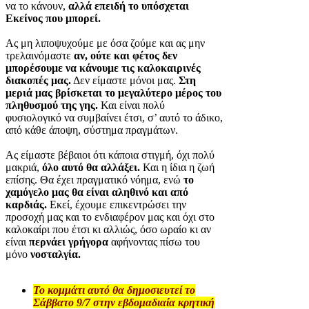
να το κάνουν,
αλλά επειδή το υπόσχεται
Εκείνος που μπορεί.
Ας μη λιποψυχούμε με όσα ζούμε και ας μην
τρελαινόμαστε
αν, ούτε και φέτος δεν
μπορέσουμε να κάνουμε τις καλοκαιρινές
διακοπές μας.
Δεν είμαστε μόνοι μας.
Στη
μεριά μας βρίσκεται το μεγαλύτερο μέρος του
πληθυσμού της γης.
Και είναι πολύ
φυσιολογικό να συμβαίνει έτσι, σ’ αυτό το άδικο,
από κάθε άποψη, σύστημα πραγμάτων.
Ας είμαστε βέβαιοι ότι κάποια στιγμή, όχι πολύ
μακριά,
όλο αυτό θα αλλάξει.
Και η ίδια η ζωή
επίσης. Θα έχει πραγματικό νόημα, ενώ
το
χαμόγελο μας
θα είναι αληθινό και από
καρδιάς.
Εκεί, έχουμε επικεντρώσει την
προσοχή μας και το ενδιαφέρον μας και όχι στο
καλοκαίρι που έτσι κι αλλιώς, όσο ωραίο κι αν
είναι
περνάει γρήγορα
αφήνοντας πίσω του
μόνο
νοσταλγία.
Το κομμάτι αυτό θα δημοσιευτεί το
Σάββατο 9/7 στην εβδομαδιαία κρητική