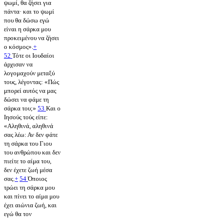
ψωμί, θα ζήσει για
πάντα· και το ψωμί
που θα δώσω εγώ
είναι η σάρκα μου
προκειμένου να ζήσει
ο κόσμος».
+
52
Τότε οι Ιουδαίοι
άρχισαν να
λογομαχούν μεταξύ
τους, λέγοντας: «Πώς
μπορεί αυτός να μας
δώσει να φάμε τη
σάρκα του;»
53
Και ο
Ιησούς τούς είπε:
«Αληθινά, αληθινά
σας λέω: Αν δεν φάτε
τη σάρκα του Γιου
του ανθρώπου και δεν
πιείτε το αίμα του,
δεν έχετε ζωή μέσα
σας.
+
54
Όποιος
τρώει τη σάρκα μου
και πίνει το αίμα μου
έχει αιώνια ζωή, και
εγώ θα τον