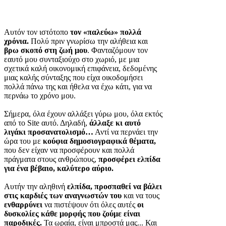
Αυτόν τον ιστότοπο
τον «παλεύω» πολλά
χρόνια.
Πολύ πριν γνωρίσω την αλήθεια και
βρω σκοπό στη ζωή μου
. Φανταζόμουν τον
εαυτό μου συνταξιούχο στο χωριό, με μια
σχετικά καλή οικονομική επιφάνεια, δεδομένης
μιας καλής σύνταξης που είχα οικοδομήσει
πολλά πάνω της και ήθελα να έχω κάτι, για να
περνάω το χρόνο μου.
Σήμερα, όλα έχουν αλλάξει γύρω μου, όλα εκτός
από το Site αυτό. Δηλαδή,
άλλαξε κι αυτό
λιγάκι προσανατολισμό…
Αντί να περνάει την
ώρα του με
κούφια δημοσιογραφικά θέματα,
που δεν είχαν να προσφέρουν και πολλά
πράγματα στους ανθρώπους,
προσφέρει ελπίδα
για ένα βέβαιο, καλύτερο αύριο.
Αυτήν την αληθινή
ελπίδα, προσπαθεί να βάλει
στις καρδιές των αναγνωστών του
και να τους
ενθαρρύνει
να πιστέψουν ότι όλες αυτές
οι
δυσκολίες κάθε μορφής που ζούμε είναι
παροδικές.
Τα ωραία, είναι μπροστά μας... Και