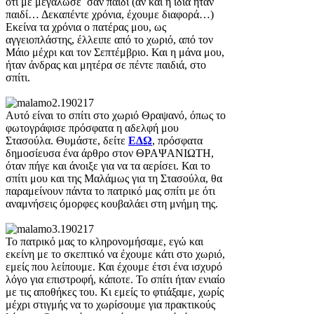
ότι με μεγάλωσε σαν παιδί (αν και η ίδια ήταν
παιδί… Δεκαπέντε χρόνια, έχουμε διαφορά…)
Εκείνα τα χρόνια ο πατέρας μου, ως
αγγειοπλάστης, έλλειπε από το χωριό, από τον
Μάιο μέχρι και τον Σεπτέμβριο. Και η μάνα μου,
ήταν άνδρας και μητέρα σε πέντε παιδιά, στο
σπίτι.
Αυτό είναι το σπίτι στο χωριό Θραψανό, όπως το
φωτογράφισε πρόσφατα η αδελφή μου
Στασούλα. Θυμάστε, δείτε
ΕΔΩ
, πρόσφατα
δημοσίευσα ένα άρθρο στον ΘΡΑΨΑΝΙΩΤΗ,
όταν πήγε και άνοιξε για να τα αερίσει. Και το
σπίτι μου και της Μαλάμως για τη Στασούλα, θα
παραμείνουν πάντα το πατρικό μας σπίτι με ότι
αναμνήσεις όμορφες κουβαλάει στη μνήμη της.
Το πατρικό μας το κληρονομήσαμε, εγώ και
εκείνη με το σκεπτικό να έχουμε κάτι στο χωριό,
εμείς που λείπουμε. Και έχουμε έτσι ένα ισχυρό
λόγο για επιστροφή, κάποτε. Το σπίτι ήταν ενιαίο
με τις αποθήκες του. Κι εμείς το φτιάξαμε, χωρίς
μέχρι στιγμής να το χωρίσουμε για πρακτικούς