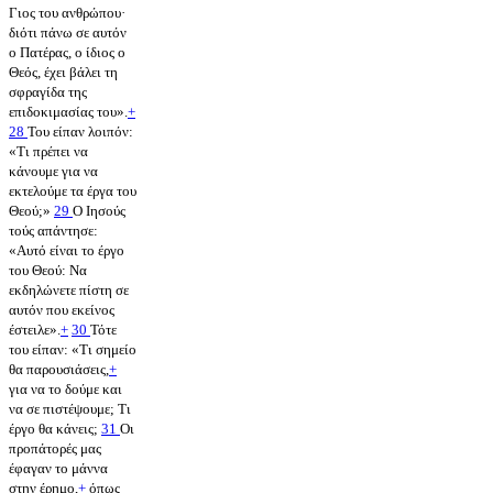
Γιος του ανθρώπου·
διότι πάνω σε αυτόν
ο Πατέρας, ο ίδιος ο
Θεός, έχει βάλει τη
σφραγίδα της
επιδοκιμασίας του».
+
28
Του είπαν λοιπόν:
«Τι πρέπει να
κάνουμε για να
εκτελούμε τα έργα του
Θεού;»
29
Ο Ιησούς
τούς απάντησε:
«Αυτό είναι το έργο
του Θεού: Να
εκδηλώνετε πίστη σε
αυτόν που εκείνος
έστειλε».
+
30
Τότε
του είπαν: «Τι σημείο
θα παρουσιάσεις,
+
για να το δούμε και
να σε πιστέψουμε; Τι
έργο θα κάνεις;
31
Οι
προπάτορές μας
έφαγαν το μάννα
στην έρημο,
+
όπως