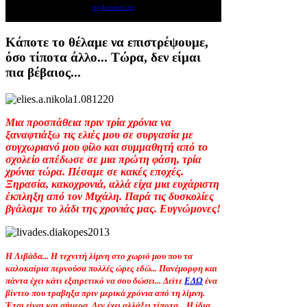
mykosmos.gr
Κάποτε το θέλαμε να επιστρέψουμε,
όσο τίποτα άλλο... Τώρα, δεν είμαι
πια βέβαιος...
Μια προσπάθεια πριν τρία χρόνια να
ξαναφτιάξω τις ελιές μου σε συργασία με
συγχωριανό μου φίλο και συμμαθητή από το
σχολείο απέδωσε σε μια πρώτη φάση, τρία
χρόνια τώρα. Πέσαμε σε κακές εποχές.
Ξηρασία, κακοχρονιά, αλλά είχα μια ευχάριστη
έκπληξη από τον Μιχάλη. Παρά τις δυσκολίες
βγάλαμε το λάδι της χρονιάς μας. Ευγνώμονες!
Η Λιβάδα... Η τεχνιτή λίμνη στο χωριό μου που τα
καλοκαίρια περνούσα πολλές ώρες εδώ... Πανέμορφη και
πάντα έχει κάτι εξαιρετικό να σου δώσει... Δείτε
ΕΔΩ
ένα
βίντεο που τραβηξα πριν μερικά χρόνια από τη λίμνη.
Έτσι είναι και σήμερα. Δεν έχει αλλάξει τίποτα... Η ίδια