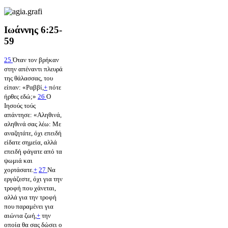
Ιωάννης 6:25-
59
25
Όταν τον βρήκαν
στην απέναντι πλευρά
της θάλασσας, του
είπαν: «Ραββί,
+
πότε
ήρθες εδώ;»
26
Ο
Ιησούς τούς
απάντησε: «Αληθινά,
αληθινά σας λέω: Με
αναζητάτε, όχι επειδή
είδατε σημεία, αλλά
επειδή φάγατε από τα
ψωμιά και
χορτάσατε.
+
27
Να
εργάζεστε, όχι για την
τροφή που χάνεται,
αλλά για την τροφή
που παραμένει για
αιώνια ζωή,
+
την
οποία θα σας δώσει ο