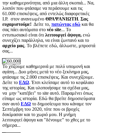
την καθημερινότητα, από μια άλλη σκοπιά... Να,
λοιπόν που φτάσαμε να περάσουμε και τις
61.000 επισκέψεις, από εντελώς διαφορετικές
Ι.Ρ. στον ανανεωμένο
ΘΡΑΨΑΝΙΩΤΗ
.
Σας
ευχαριστούμε!
Δείτε το,
πατώντας εδώ
και θα
σας πάει αυτόματα στο
νέο site
... Το
εντυπωσιακό είναι ότι
λειτουργεί άψογα,
ενώ
συνεχίζει παράλληλα, να είναι ζωντανό και το
αρχείο μας
. Το βλέπετε εδώ, άλλωστε, μπροστά
σας...
Το χτίζουμε καθημερινά με πολύ υπομονή και
αγάπη... Δυο μήνες μετά το νέο ξεκίνημα μας,
φτάσαμε τις 2.000 επισκέψεις. Και συνεχίζουμε.
Δείτε το
ΕΔΩ
. Έτσι κλείσαμε αυτό το κεφάλαιο
της ιστορίας. Και υλοποιήσαμε τα σχέδια μας,
να μην "κατέβει" το site αυτό. Παραμένει όπως
είπαμε ως ιστορία. Εδώ θα βρείτε δημοσιεύματα
σαν αυτό
ΕΔΩ
το δημοσίευμα που κάναμε τον
Σεπτέμβρη του 2020, τότε που οι βροχές
δοκίμασαν και το χωριό μου. Η μνήμη
λειτουργεί άψογα και "δένουμε" το χθες με το
σήμερα...