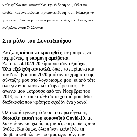
κάθε φύλλο που αναστέλλει την έκδοσή του, θέλει να
ελπίζει και ονειρεύεται την επανέκδοση του... Μακάρι να
γίνει έτσι. Και να μην είναι μόνο οι καλές προθέσεις των
ανθρώπων του Συλλόγου...
Στο ρόλο του Συνταξιούχου
Αν έχεις
κάπου να κρατηθείς
, αν μπορείς να
περιμένεις,
η υπομονή αμείβεται.
Άπό τις 24/10/2020 είμαι πια συνταξιούχος!…
Όλα εξελίχθηκαν καλά,
όπως το περίμενα και
τον Νοέμβρη του 2020 μπήκαν τα χρήματα της
σύνταξης μου στο λογαριασμό μου. κι από τότε
όλα γίνονται κανονικά, στην ώρα τους... Η
αγωνία μου μετρούσε από τον Νοέμβριο του
2019, οπότε και κατέθεσα τα χαρτιά μου. Μια
διαδικασία που κράτησε σχεδόν ένα χρόνο!
Όλα αυτά έγιναν μέσα σε μια πρωτόγνωρη
,
δύσκολη εποχή του κορονοϊού Covid-19,
με
λοκντάουν και χωρίς τις μικρές εφημερίδες που
βγάζω. Και όμως, όλα πήγαν καλά! Με τη
βοήθεια ανθρώπων που μας αγαπούν,
των