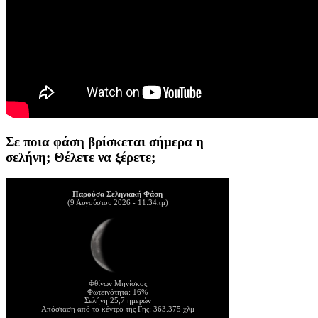
Σε ποια φάση βρίσκεται σήμερα η
σελήνη; Θέλετε να ξέρετε;
Παρούσα Σεληνιακή Φάση
(9 Αυγούστου 2026 - 11:34πμ)
Φθίνων Μηνίσκος
Φωτεινότητα: 16%
Σελήνη 25,7 ημερών
Απόσταση από το κέντρο της Γης: 363.375 χλμ