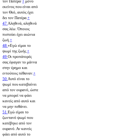
τον Πατέρα·
+
μόνο
εκείνος που είναι από
τον Θεό, αυτός έχει
δει τον Πατέρα.
+
47
Αληθινά, αληθινά
σας λέω: Όποιος
πιστεύει έχει αιώνια
ζωή.
+
48
»Εγώ είμαι το
ψωμί της ζωής.
+
49
Οι προπάτορές
σας έφαγαν το μάννα
στην έρημο και
εντούτοις πέθαναν.
+
50
Αυτό είναι το
ψωμί που κατεβαίνει
από τον ουρανό, ώστε
να μπορεί να φάει
κανείς από αυτό και
να μην πεθάνει.
51
Εγώ είμαι το
ζωντανό ψωμί που
κατέβηκε από τον
ουρανό. Αν κανείς
φάει από αυτό το