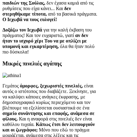
παιδιών της Σούλας,
δεν έχασα καμιά από τις
ρυθμίσεις που είχα κάνει... Και
δεν
στερηθήκαμε τίποτα,
από τα βασικά πράγματα.
Ο Ιεχωβά να τους ευλογεί!
Δοξάζω τον Ιεχωβά
για την καλή έκβαση του
πράγματος! Και τον ευχαριστώ, γιατί
αν δεν
ήταν το ισχυρό χέρι Του να με οπλίζει με
υπομονή και εγκαρτέρηση,
όλα θα ήταν πολύ
πιο δύσκολα!
Μικρές πινελιές αγάπης
Γεμάτος
όμορφες, ξεχωριστές πινελιές,
είναι
αυτός ο ιστότοπος που διαβάζετε. Ξεκίνησε, για
να καλύψει κάποιες ανάγκες έκφρασης, με
δημοσιογραφικό κυρίως περιεχόμενο και τον
βλέπουμε να εξελίσσεται ουσιαστικά σε ένα
σημείο συνάντησης και επαφής, ανάμεσα σε
φίλους.
Και η αναφορά στις πινελιές δεν είναι
καθόλου τυχαία.
Κάπως έτσι δεν λειτουργούν
και οι ζωγράφοι;
Μόνο που εδώ το πράγμα
μοιράζεται, ανάμεσα στις λέξεις και τις