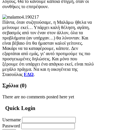
λόγους. Θα το κάνουμε κάποια στιγμή, όταν οι
συνθήκες το επιτρέψουν.
Πάντα, όταν συζητούσαμε, η Μαλάμω ήθελα να
μείνουμε εκεί… Υπάρχει καλή θέληση, αγάπη,
σεβασμός από τον έναν στον άλλον, όλα τα
προβλήματα (αν υπήρχαν…) θα λύνονταν. Και
είναι βέβαιο ότι θα ήμασταν καλοί γείτονες.
Μακάρι να τα καταφέρουμε, κάποτε. Δεν
εξαρτάται από εμάς, γι’ αυτό προτιμούμε τις πιο
προσγειωμένες δηλώσεις. Και μόνο που
ξέρουμε ότι υπάρχει ένα απάγκιο εκεί, είναι πολύ
μεγάλο πράγμα. Να και η οικογένεια της
Στασούλας
ΕΔΩ
.
Σχόλια (
0
)
There are no comments posted here yet
Quick Login
Username
Password