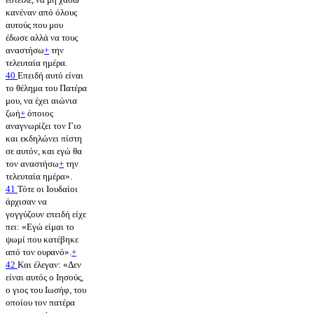
κανέναν από όλους
αυτούς που μου
έδωσε αλλά να τους
αναστήσω
+
την
τελευταία ημέρα.
40
Επειδή αυτό είναι
το θέλημα του Πατέρα
μου, να έχει αιώνια
ζωή
+
όποιος
αναγνωρίζει τον Γιο
και εκδηλώνει πίστη
σε αυτόν, και εγώ θα
τον αναστήσω
+
την
τελευταία ημέρα».
41
Τότε οι Ιουδαίοι
άρχισαν να
γογγύζουν επειδή είχε
πει: «Εγώ είμαι το
ψωμί που κατέβηκε
από τον ουρανό».
+
42
Και έλεγαν: «Δεν
είναι αυτός ο Ιησούς,
ο γιος του Ιωσήφ, του
οποίου τον πατέρα