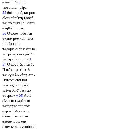
αναστήσω
+
την
τελευταία ημέρα·
55
διότι η σάρκα μου
είναι αληθινή τροφή
και το αίμα μου είναι
αληθινό ποτό.
56
Όποιος τρώει τη
σάρκα μου και πίνει
το αίμα μου
παραμένει σε ενότητα
με εμένα, και εγώ σε
ενότητα με αυτόν.
+
57
Όπως ο ζωντανός
Πατέρας με έστειλε
και εγώ ζω χάρη στον
Πατέρα, έτσι και
εκείνος που τρώει
εμένα θα ζήσει χάρη
σε εμένα.
+
58
Αυτό
είναι το ψωμί που
κατέβηκε από τον
ουρανό. Δεν είναι
όπως τότε που οι
προπάτορές σας
έφαγαν και εντούτοις