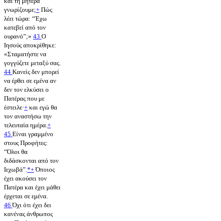
και τη μητέρα
γνωρίζουμε;
+
Πώς
λέει τώρα: “Έχω
κατεβεί από τον
ουρανό”;»
43
Ο
Ιησούς αποκρίθηκε:
«Σταματήστε να
γογγύζετε μεταξύ σας.
44
Κανείς δεν μπορεί
να έρθει σε εμένα αν
δεν τον ελκύσει ο
Πατέρας που με
έστειλε·
+
και εγώ θα
τον αναστήσω την
τελευταία ημέρα.
+
45
Είναι γραμμένο
στους Προφήτες:
“Όλοι θα
διδάσκονται από τον
Ιεχωβά”.
*
+
Όποιος
έχει ακούσει τον
Πατέρα και έχει μάθει
έρχεται σε εμένα.
46
Όχι ότι έχει δει
κανένας άνθρωπος