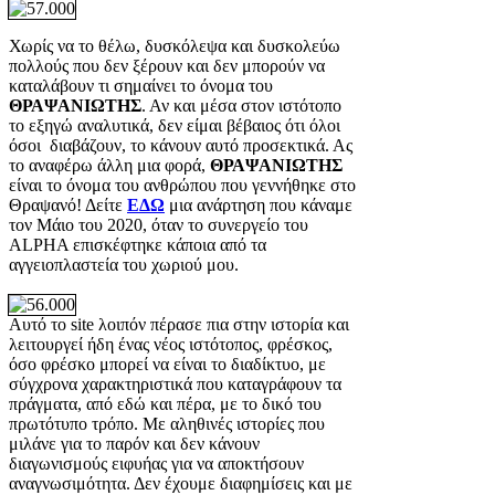
Χωρίς να το θέλω, δυσκόλεψα και δυσκολεύω
πολλούς που δεν ξέρουν και δεν μπορούν να
καταλάβουν τι σημαίνει το όνομα του
ΘΡΑΨΑΝΙΩΤΗΣ
. Αν και μέσα στον ιστότοπο
το εξηγώ αναλυτικά, δεν είμαι βέβαιος ότι όλοι
όσοι διαβάζουν, το κάνουν αυτό προσεκτικά. Ας
το αναφέρω άλλη μια φορά,
ΘΡΑΨΑΝΙΩΤΗΣ
είναι το όνομα του ανθρώπου που γεννήθηκε στο
Θραψανό! Δείτε
ΕΔΩ
μια ανάρτηση που κάναμε
τον Μάιο του 2020, όταν το συνεργείο του
ALPHA επισκέφτηκε κάποια από τα
αγγειοπλαστεία του χωριού μου.
Αυτό το site λοιπόν πέρασε πια στην ιστορία και
λειτουργεί ήδη ένας νέος ιστότοπος, φρέσκος,
όσο φρέσκο μπορεί να είναι το διαδίκτυο, με
σύγχρονα χαρακτηριστικά που καταγράφουν τα
πράγματα, από εδώ και πέρα, με το δικό του
πρωτότυπο τρόπο. Με αληθινές ιστορίες που
μιλάνε για το παρόν και δεν κάνουν
διαγωνισμούς ειφυήας για να αποκτήσουν
αναγνωσιμότητα. Δεν έχουμε διαφημίσεις και με