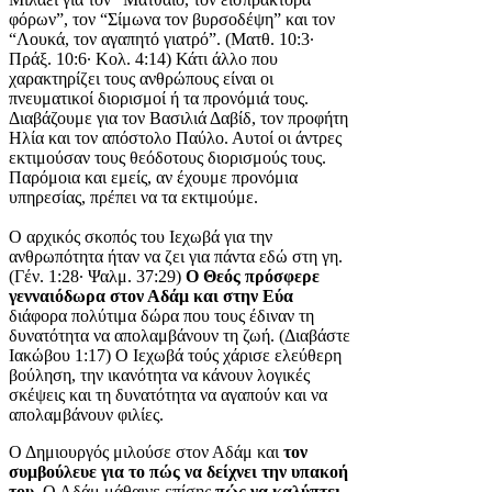
φόρων”, τον “Σίμωνα τον βυρσοδέψη” και τον
“Λουκά, τον αγαπητό γιατρό”. (Ματθ. 10:3·
Πράξ. 10:6· Κολ. 4:14) Κάτι άλλο που
χαρακτηρίζει τους ανθρώπους είναι οι
πνευματικοί διορισμοί ή τα προνόμιά τους.
Διαβάζουμε για τον Βασιλιά Δαβίδ, τον προφήτη
Ηλία και τον απόστολο Παύλο. Αυτοί οι άντρες
εκτιμούσαν τους θεόδοτους διορισμούς τους.
Παρόμοια και εμείς, αν έχουμε προνόμια
υπηρεσίας, πρέπει να τα εκτιμούμε.
Ο αρχικός σκοπός του Ιεχωβά για την
ανθρωπότητα ήταν να ζει για πάντα εδώ στη γη.
(Γέν. 1:28· Ψαλμ. 37:29)
Ο Θεός πρόσφερε
γενναιόδωρα στον Αδάμ και στην Εύα
διάφορα πολύτιμα δώρα που τους έδιναν τη
δυνατότητα να απολαμβάνουν τη ζωή. (Διαβάστε
Ιακώβου 1:17) Ο Ιεχωβά τούς χάρισε ελεύθερη
βούληση, την ικανότητα να κάνουν λογικές
σκέψεις και τη δυνατότητα να αγαπούν και να
απολαμβάνουν φιλίες.
Ο Δημιουργός μιλούσε στον Αδάμ και
τον
συμβούλευε για το πώς να δείχνει την υπακοή
του.
Ο Αδάμ μάθαινε επίσης
πώς να καλύπτει