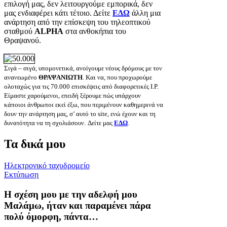
επιλογή μας, δεν λειτουργούμε εμπορικά, δεν
μας ενδιαφέρει κάτι τέτοιο. Δείτε
ΕΔΩ
άλλη μια
ανάρτηση από την επίσκεψη του τηλεοπτικού
σταθμού
ALPHA
στα ανθοκήπια του
Θραψανού.
Σιγά – σιγά, υπομονετικά, ανοίγουμε νέους δρόμους με τον
ανανεωμένο
ΘΡΑΨΑΝΙΩΤΗ
. Και να, που προχωρούμε
ολοταχώς για τις 70.000
επισκέψεις από διαφορετικές Ι.Ρ.
Είμαστε χαρούμενοι, επειδή ξέρουμε πώς υπάρχουν
κάποιοι άνθρωποι εκεί έξω, που περιμένoυν καθημερινά να
δουν την ανάρτηση μας, σ’ αυτό τo site, ενώ έχουν και τη
δυνατότητα να τη σχολιάσουν.
Δείτε μας
ΕΔΩ
.
Τα δικά μου
Ηλεκτρονικό ταχυδρομείο
Εκτύπωση
Η σχέση μου με την αδελφή μου
Μαλάμω, ήταν και παραμένει πάρα
πολύ όμορφη, πάντα…