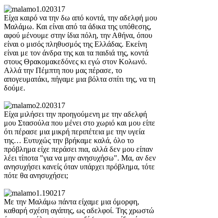
Είχα καιρό να την δω από κοντά, την αδελφή μου
Μαλάμω. Και είναι από τα άδικα της υπόθεσης,
αφού μένουμε στην ίδια πόλη, την Αθήνα, όπου
είναι ο μισός πληθυσμός της Ελλάδας. Εκείνη
είναι με τον άνδρα της και τα παιδιά της, κοντά
στους Θρακομακεδόνες κι εγώ στον Κολωνό.
Αλλά την Πέμπτη που μας πέρασε, το
απογευματάκι, πήγαμε μια βόλτα σπίτι της, να τη
δούμε.
Είχα μιλήσει την προηγούμενη με την αδελφή
μου Στασούλα που μένει στο χωριό και μου είπε
ότι πέρασε μια μικρή περιπέτεια με την υγεία
της… Ευτυχώς την βρήκαμε καλά, όλο το
πρόβλημα είχε περάσει πια, αλλά δεν μου είπαν
λέει τίποτα "για να μην ανησυχήσω". Μα, αν δεν
ανησυχήσει κανείς όταν υπάρχει πρόβλημα, τότε
πότε θα ανησυχήσει;
Με την Μαλάμω πάντα είχαμε μια όμορφη,
καθαρή σχέση αγάπης, ως αδελφοί. Της χρωστώ