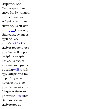
ψωμί της ζωής.
Όποιος έρχεται σε
εμένα δεν θα πεινάσει
ποτέ, και όποιος
εκδηλώνει πίστη σε
εμένα δεν θα διψάσει
ποτέ.
+
36
Όπως σας
είπα όμως, αν και με
έχετε δει, δεν
πιστεύετε.
+
37
Όλοι
εκείνοι τους οποίους
μου δίνει ο Πατέρας
θα έρθουν σε εμένα,
και δεν θα διώξω
κανέναν που έρχεται
σε εμένα·
+
38
επειδή
έχω κατεβεί από τον
ουρανό
+
για να
κάνω, όχι το δικό
μου θέλημα, αλλά το
θέλημα εκείνου που
με έστειλε.
+
39
Αυτό
είναι το θέλημα
εκείνου που με
έστειλε, να μη χάσω