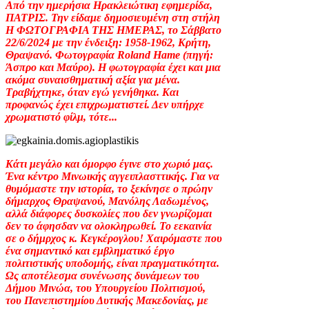
Από την ημερήσια Ηρακλειώτικη εφημερίδα,
ΠΑΤΡΙΣ. Την είδαμε δημοσιευμένη στη στήλη
Η ΦΩΤΟΓΡΑΦΙΑ ΤΗΣ ΗΜΕΡΑΣ, το Σάββατο
22/6/2024 με την ένδειξη: 1958-1962, Κρήτη,
Θραψανό. Φωτογραφία Roland Hame (πηγή:
Άσπρο και Μαύρο). Η φωτογραφία έχει και μια
ακόμα συναισθηματική αξία για μένα.
Τραβήχτηκε, όταν εγώ γενήθηκα. Και
προφανώς έχει επιχρωματιστεί. Δεν υπήρχε
χρωματιστό φίλμ, τότε...
Κάτι μεγάλο και όμορφο έγινε στο χωριό μας.
Ένα κέντρο Μινωικής αγγειπλασττικής. Για να
θυμόμαστε την ιστορία, το ξεκίνησε ο πρώην
δήμαρχος Θραψανού, Μανόλης Λαδωμένος,
αλλά διάφορες δυσκολίες που δεν γνωρίζομαι
δεν το άφησδαν να ολοκληρωθεί. Το εεκαινία
σε ο δήμρχος κ. Κεγκέρογλου! Χαιρόμαστε που
ένα σημαντικό και εμβληματικό έργο
πολιτιστικής υποδομής, είναι πραγματικότητα.
Ως αποτέλεσμα συνένωσης δυνάμεων του
Δήμου Μινώα, του Υπουργείου Πολιτισμού,
του Πανεπιστημίου Δυτικής Μακεδονίας, με