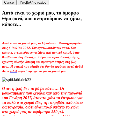
Cancel
Υποβολή σχολίου
Αυτό είναι το χωριό μου, το όμορφο
Θραψανό, που ονειρευόμουν να ζήσω,
κάποτε...
Αυτό είναι το χωριό μου, το Θραψανό... Φωτογραφημένο
στις 6 Ιουλίου 2012. Τον αγαπώ αυτόν τον τόπο. Και
κάποτε, ονειρευόμουν να ζήσω εκεί αρκετό καιρό, όταν
θα έβγαινα στη σύνταξη.
Τώρα πια είμαι συνταξιούχος,
έχοντας αλλάξει άποψη και πρωτεραιότητες στη ζωή
μου... Η στιγμή που νόμιζα ότι δεν θα ερχόταν ποτέ, ήρθε!
Δείτε
ΕΔΩ
μερικά πράγματα για το χωριό μου...
Όταν η ζωή δεν το βάζει κάτω… Οι
βουκαμβίλιες που ξεράθηκαν από την παγωνιά
του Γενάρη 2017, όταν το χιόνι το έστρωσε για
τα καλά στο χωριό (δες την ακριβώς από κάτω
φωτογραφία, διότι είναι πολύ σπάνιο το χιόνι
στο χωριό μας σε υψόμετρο 350 μ.).