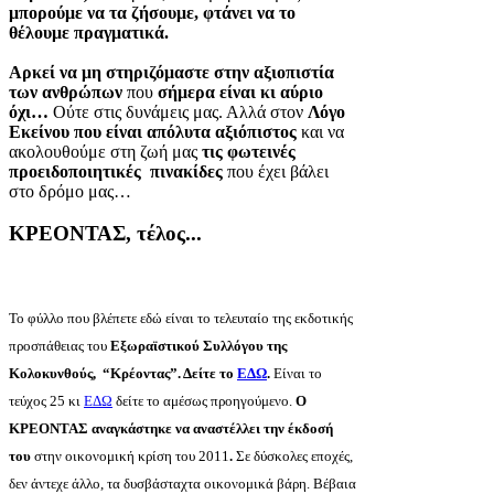
μπορούμε να τα ζήσουμε, φτάνει να το
θέλουμε πραγματικά.
Αρκεί να μη στηριζόμαστε στην αξιοπιστία
των ανθρώπων
που
σήμερα είναι κι αύριο
όχι…
Ούτε στις δυνάμεις μας. Αλλά στον
Λόγο
Εκείνου που είναι απόλυτα αξιόπιστος
και να
ακολουθούμε στη ζωή μας
τις φωτεινές
προειδοποιητικές πινακίδες
που έχει βάλει
στο δρόμο μας…
ΚΡΕΟΝΤΑΣ, τέλος...
Το φύλλο που βλέπετε εδώ είναι το τελευταίο της εκδοτικής
προσπάθειας του
Εξωραϊστικού Συλλόγου της
Κολοκυνθούς, “Κρέοντας”. Δείτε το
ΕΔΩ
.
Είναι το
τεύχος 25 κι
ΕΔΩ
δείτε το αμέσως προηγούμενο.
Ο
ΚΡΕΟΝΤΑΣ αναγκάστηκε να αναστέλλει την έκδοσή
του
στην οικονομική κρίση του 2011
.
Σε δύσκολες εποχές,
δεν άντεχε άλλο, τα δυσβάσταχτα οικονομικά βάρη. Βέβαια