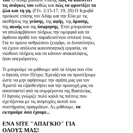
τις ανάγκες του
καθώς και
πώς να φροντίζει τα
ζώα και τη γη.
(Γέν. 2:15-17, 19, 20) Ο Ιεχωβά
προίκισε επίσης τον Αδάμ και την Εύα με τις
αισθήσεις της
γεύσης
, της
αφής
, της
όρασης
,
της
ακοής
και της
όσφρησης
. Έτσι μπορούσαν
να απολαμβάνουν πλήρως την ομορφιά και τα
άφθονα αγαθά του παραδεισένιου σπιτιού τους.
Για το πρώτο ανθρώπινο ζευγάρι, οι δυνατότητες
να έχουν απόλυτα ικανοποιητική εργασία, να
νιώθουν πλήρεις και να κάνουν ανακαλύψεις,
ήταν απεριόριστες.
Τι μπορούμε να μάθουμε από τα λόγια που είπε
ο Ιησούς στον Πέτρο; Χρειάζεται να προσέξουμε
ώστε να μην αφήσουμε την αγάπη μας για τον
Χριστό να εξασθενήσει και την προσοχή μας να
αποσπαστεί από τα συμφέροντα της Βασιλείας.
Ο Ιησούς γνώριζε πολύ καλά τις πιέσεις που
σχετίζονται με τις ανησυχίες αυτού του
συστήματος πραγμάτων. Ας μάθουμε,
να
εκτιμούμε όσα έχουμε..
.
ΕΝΑ SITE "ΑΠΑΓΚΙΟ" ΓΙΑ
ΟΛΟΥΣ ΜΑΣ!