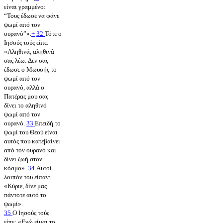
είναι γραμμένο:
“Τους έδωσε να φάνε
ψωμί από τον
ουρανό”».
+
32
Τότε ο
Ιησούς τούς είπε:
«Αληθινά, αληθινά
σας λέω: Δεν σας
έδωσε ο Μωυσής το
ψωμί από τον
ουρανό, αλλά ο
Πατέρας μου σας
δίνει το αληθινό
ψωμί από τον
ουρανό.
33
Επειδή το
ψωμί του Θεού είναι
αυτός που κατεβαίνει
από τον ουρανό και
δίνει ζωή στον
κόσμο».
34
Αυτοί
λοιπόν του είπαν:
«Κύριε, δίνε μας
πάντοτε αυτό το
ψωμί».
35
Ο Ιησούς τούς
είπε: «Εγώ είμαι το