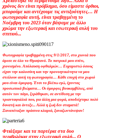
Χρειάστηκε να περιμένουμε λίγο... Αλλά ο
χρόνος δεν είναι πρόβλημα, όσο είμαστε όρθιοι,
μπορούμε και αντέχουμε τις αντιξοότητες… Η
φωτογραφία αυτή, είναι τραβηγμένη το
Νοέμβρη του 2023 όταν βάψαμε με άλλο
χρώμα την εξωτερική και εσωτερική αυλή του
σπιτιού...
Φωτογραφία τραβηγμένη στις 9/1/2017, στο χιονιά που
άρεσε σε όλο το Θραψανό. Το πατρικό μου σπίτι,
χιονισμένο. Απόλαυση οφθαλμών… Ευχαριστώ όσους
είχαν την καλοσύνη και την προνοητικότητα να μου
στείλουν αυτή τη φωτογραφία… Κάθε εποχή στο χωριό
μου είναι όμορφη. Έτσι το βλέπω εγώ, έχοντας
προσωπικά βιώματα… Οι όμορφες βουκαμβίλιες, από
αυτόν τον πάγο, ξεράθηκαν, σε αντίθεση με την
τριανταφυλλιά που, για άλλη μια φορά, αποδείχτηκε πολύ
δυνατή και άντεξε... Αλλά η ζωή δεν σταματά!
Ξαναπέταξαν πράσινα κλαριά, ξαναζωντάνεψαν!
Φτιάξαμε και τα παρτέρια στα δυο
περιβολάκια στην εξωτερική αυλή... Ο