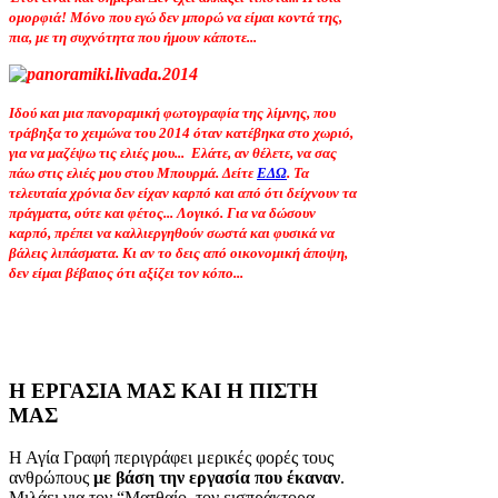
ομορφιά! Μόνο που εγώ δεν μπορώ να είμαι κοντά της,
πια, με τη συχνότητα που ήμουν κάποτε...
Ιδού και μια πανοραμική φωτογραφία της λίμνης, που
τράβηξα το χειμώνα του 2014 όταν κατέβηκα στο χωριό,
για να μαζέψω τις ελιές μου... Ελάτε, αν θέλετε, να σας
πάω στις ελιές μου στου Μπουρμά. Δείτε
ΕΔΩ
. Τα
τελευταία χρόνια δεν είχαν καρπό και από ότι δείχνουν τα
πράγματα, ούτε και φέτος... Λογικό. Για να δώσουν
καρπό, πρέπει να καλλιεργηθούν σωστά και φυσικά να
βάλεις λιπάσματα. Κι αν το δεις από οικονομική άποψη,
δεν είμαι βέβαιος ότι αξίζει τον κόπο...
Η ΕΡΓΑΣΙΑ ΜΑΣ ΚΑΙ Η ΠΙΣΤΗ
ΜΑΣ
Η Αγία Γραφή περιγράφει μερικές φορές τους
ανθρώπους
με βάση την εργασία που έκαναν
.
Μιλάει για τον “Ματθαίο, τον εισπράκτορα