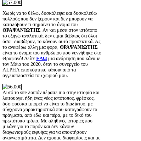
Χωρίς να το θέλω, δυσκόλεψα και δυσκολεύω
πολλούς που δεν ξέρουν και δεν μπορούν να
καταλάβουν τι σημαίνει το όνομα του
ΘΡΑΨΑΝΙΩΤΗΣ
. Αν και μέσα στον ιστότοπο
το εξηγώ αναλυτικά, δεν είμαι βέβαιος ότι όλοι
όσοι διαβάζουν, το κάνουν αυτό προσεκτικά. Ας
το αναφέρω άλλη μια φορά,
ΘΡΑΨΑΝΙΩΤΗΣ
είναι το όνομα του ανθρώπου που γεννήθηκε στο
Θραψανό! Δείτε
ΕΔΩ
μια ανάρτηση που κάναμε
τον Μάιο του 2020, όταν το συνεργείο του
ALPHA επισκέφτηκε κάποια από τα
αγγειοπλαστεία του χωριού μου.
Αυτό το site λοιπόν πέρασε πια στην ιστορία και
λειτουργεί ήδη ένας νέος ιστότοπος, φρέσκος,
όσο φρέσκο μπορεί να είναι το διαδίκτυο, με
σύγχρονα χαρακτηριστικά που καταγράφουν τα
πράγματα, από εδώ και πέρα, με το δικό του
πρωτότυπο τρόπο. Με αληθινές ιστορίες που
μιλάνε για το παρόν και δεν κάνουν
διαγωνισμούς ειφυήας για να αποκτήσουν
αναγνωσιμότητα. Δεν έχουμε διαφημίσεις και με