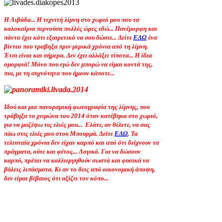
Η Λιβάδα... Η τεχνιτή λίμνη στο χωριό μου που τα
καλοκαίρια περνούσα πολλές ώρες εδώ... Πανέμορφη και
πάντα έχει κάτι εξαιρετικό να σου δώσει... Δείτε
ΕΔΩ
ένα
βίντεο που τραβηξα πριν μερικά χρόνια από τη λίμνη.
Έτσι είναι και σήμερα. Δεν έχει αλλάξει τίποτα... Η ίδια
ομορφιά! Μόνο που εγώ δεν μπορώ να είμαι κοντά της,
πια, με τη συχνότητα που ήμουν κάποτε...
Ιδού και μια πανοραμική φωτογραφία της λίμνης, που
τράβηξα το χειμώνα του 2014 όταν κατέβηκα στο χωριό,
για να μαζέψω τις ελιές μου... Ελάτε, αν θέλετε, να σας
πάω στις ελιές μου στου Μπουρμά. Δείτε
ΕΔΩ
. Τα
τελευταία χρόνια δεν είχαν καρπό και από ότι δείχνουν τα
πράγματα, ούτε και φέτος... Λογικό. Για να δώσουν
καρπό, πρέπει να καλλιεργηθούν σωστά και φυσικά να
βάλεις λιπάσματα. Κι αν το δεις από οικονομική άποψη,
δεν είμαι βέβαιος ότι αξίζει τον κόπο...