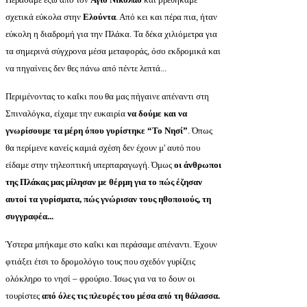
σχετικά εύκολα στην
Ελούντα
. Από κει και πέρα πια, ήταν
εύκολη η διαδρομή για την Πλάκα. Τα δέκα χιλιόμετρα για
τα σημερινά σύγχρονα μέσα μεταφοράς, όσο εκδρομικά και
να πηγαίνεις δεν θες πάνω από πέντε λεπτά...
Περιμένοντας το καΐκι που θα μας πήγαινε απέναντι στη
Σπιναλόγκα, είχαμε την ευκαιρία
να δούμε και να
γνωρίσουμε τα μέρη όπου γυρίστηκε “Το Νησί”
. Όπως
θα περίμενε κανείς καμιά σχέση δεν έχουν μ' αυτό που
είδαμε στην τηλεοπτική υπερπαραγωγή. Όμως
οι άνθρωποι
της Πλάκας μας μίλησαν με θέρμη για το πώς έζησαν
αυτοί τα γυρίσματα, πώς γνώρισαν τους ηθοποιούς, τη
συγγραφέα...
Ύστερα μπήκαμε στο καΐκι και περάσαμε απέναντι. Έχουν
φτιάξει έτσι το δρομολόγιο τους που σχεδόν γυρίζεις
ολόκληρο το νησί – φρούριο. Ίσως για να το δουν οι
τουρίστες
από όλες τις πλευρές του μέσα από τη θάλασσα.