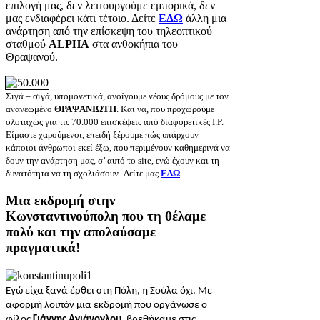
επιλογή μας, δεν λειτουργούμε εμπορικά, δεν
μας ενδιαφέρει κάτι τέτοιο. Δείτε
ΕΔΩ
άλλη μια
ανάρτηση από την επίσκεψη του τηλεοπτικού
σταθμού
ALPHA
στα ανθοκήπια του
Θραψανού.
Σιγά – σιγά, υπομονετικά, ανοίγουμε νέους δρόμους με τον
ανανεωμένο
ΘΡΑΨΑΝΙΩΤΗ
. Και να, που προχωρούμε
ολοταχώς για τις 70.000
επισκέψεις από διαφορετικές Ι.Ρ.
Είμαστε χαρούμενοι, επειδή ξέρουμε πώς υπάρχουν
κάποιοι άνθρωποι εκεί έξω, που περιμένoυν καθημερινά να
δουν την ανάρτηση μας, σ’ αυτό τo site, ενώ έχουν και τη
δυνατότητα να τη σχολιάσουν.
Δείτε μας
ΕΔΩ
.
Μια εκδρομή στην
Κωνσταντινούπολη που τη θέλαμε
πολύ και την απολαύσαμε
πραγματικά!
Εγώ είχα ξανά έρθει στη Πόλη, η Σούλα όχι. Με
αφορμή λοιπόν μια εκδρομή που οργάνωσε ο
φίλος
Γιάννης Αγιάνογλου
, βρεθήκαμε στις