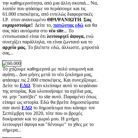
την καθημερινότητα, από μια άλλη σκοπιά... Να,
λοιπόν που φτάσαμε να περάσουμε και τις
61.000 επισκέψεις, από εντελώς διαφορετικές
Ι.Ρ. στον ανανεωμένο
ΘΡΑΨΑΝΙΩΤΗ
.
Σας
ευχαριστούμε!
Δείτε το,
πατώντας εδώ
και θα
σας πάει αυτόματα στο
νέο site
... Το
εντυπωσιακό είναι ότι
λειτουργεί άψογα,
ενώ
συνεχίζει παράλληλα, να είναι ζωντανό και το
αρχείο μας
. Το βλέπετε εδώ, άλλωστε, μπροστά
σας...
Το χτίζουμε καθημερινά με πολύ υπομονή και
αγάπη... Δυο μήνες μετά το νέο ξεκίνημα μας,
φτάσαμε τις 2.000 επισκέψεις. Και συνεχίζουμε.
Δείτε το
ΕΔΩ
. Έτσι κλείσαμε αυτό το κεφάλαιο
της ιστορίας. Και υλοποιήσαμε τα σχέδια μας,
να μην "κατέβει" το site αυτό. Παραμένει όπως
είπαμε ως ιστορία. Εδώ θα βρείτε δημοσιεύματα
σαν αυτό
ΕΔΩ
το δημοσίευμα που κάναμε τον
Σεπτέμβρη του 2020, τότε που οι βροχές
δοκίμασαν και το χωριό μου. Η μνήμη
λειτουργεί άψογα και "δένουμε" το χθες με το
σήμερα...