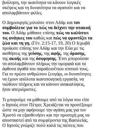
βούληση, την ικανότητα να κάνουν λογικές
σκέψεις και τη δυνατότητα να αγαπούν και να
απολαμβάνουν φιλίες.
Ο Δημιουργός μιλούσε στον Αδάμ και
τον
συμβούλευε για το πώς να δείχνει την υπακοή
του.
Ο Αδάμ μάθαινε επίσης
πώς να καλύπτει
τις ανάγκες του
καθώς και
πώς να φροντίζει τα
ζώα και τη γη.
(Γέν. 2:15-17, 19, 20) Ο Ιεχωβά
προίκισε επίσης τον Αδάμ και την Εύα με τις
αισθήσεις της
γεύσης
, της
αφής
, της
όρασης
,
της
ακοής
και της
όσφρησης
. Έτσι μπορούσαν
να απολαμβάνουν πλήρως την ομορφιά και τα
άφθονα αγαθά του παραδεισένιου σπιτιού τους.
Για το πρώτο ανθρώπινο ζευγάρι, οι δυνατότητες
να έχουν απόλυτα ικανοποιητική εργασία, να
νιώθουν πλήρεις και να κάνουν ανακαλύψεις,
ήταν απεριόριστες.
Τι μπορούμε να μάθουμε από τα λόγια που είπε
ο Ιησούς στον Πέτρο; Χρειάζεται να προσέξουμε
ώστε να μην αφήσουμε την αγάπη μας για τον
Χριστό να εξασθενήσει και την προσοχή μας να
αποσπαστεί από τα συμφέροντα της Βασιλείας.
Ο Ιησούς γνώριζε πολύ καλά τις πιέσεις που