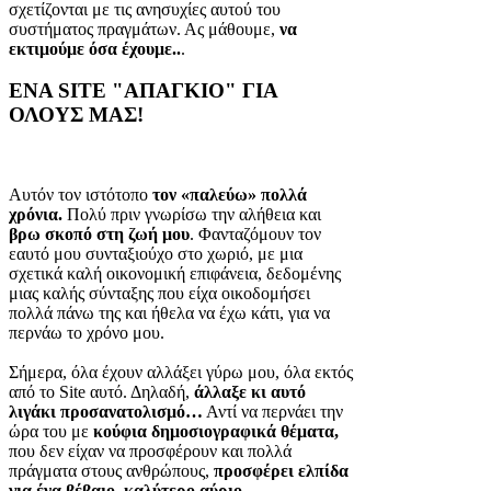
σχετίζονται με τις ανησυχίες αυτού του
συστήματος πραγμάτων. Ας μάθουμε,
να
εκτιμούμε όσα έχουμε..
.
ΕΝΑ SITE "ΑΠΑΓΚΙΟ" ΓΙΑ
ΟΛΟΥΣ ΜΑΣ!
Αυτόν τον ιστότοπο
τον «παλεύω» πολλά
χρόνια.
Πολύ πριν γνωρίσω την αλήθεια και
βρω σκοπό στη ζωή μου
. Φανταζόμουν τον
εαυτό μου συνταξιούχο στο χωριό, με μια
σχετικά καλή οικονομική επιφάνεια, δεδομένης
μιας καλής σύνταξης που είχα οικοδομήσει
πολλά πάνω της και ήθελα να έχω κάτι, για να
περνάω το χρόνο μου.
Σήμερα, όλα έχουν αλλάξει γύρω μου, όλα εκτός
από το Site αυτό. Δηλαδή,
άλλαξε κι αυτό
λιγάκι προσανατολισμό…
Αντί να περνάει την
ώρα του με
κούφια δημοσιογραφικά θέματα,
που δεν είχαν να προσφέρουν και πολλά
πράγματα στους ανθρώπους,
προσφέρει ελπίδα
για ένα βέβαιο, καλύτερο αύριο.