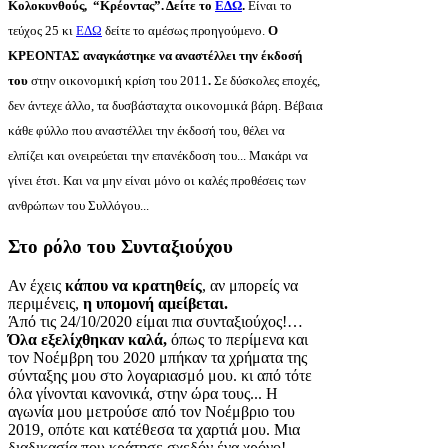
Κολοκυνθούς, “Κρέοντας”. Δείτε το
ΕΔΩ
.
Είναι το
τεύχος 25 κι
ΕΔΩ
δείτε το αμέσως προηγούμενο.
Ο
ΚΡΕΟΝΤΑΣ αναγκάστηκε να αναστέλλει την έκδοσή
του
στην οικονομική κρίση του 2011
.
Σε δύσκολες εποχές,
δεν άντεχε άλλο, τα δυσβάσταχτα οικονομικά βάρη. Βέβαια
κάθε φύλλο που αναστέλλει την έκδοσή του, θέλει να
ελπίζει και ονειρεύεται την επανέκδοση του... Μακάρι να
γίνει έτσι. Και να μην είναι μόνο οι καλές προθέσεις των
ανθρώπων του Συλλόγου...
Στο ρόλο του Συνταξιούχου
Αν έχεις
κάπου να κρατηθείς
, αν μπορείς να
περιμένεις,
η υπομονή αμείβεται.
Άπό τις 24/10/2020 είμαι πια συνταξιούχος!…
Όλα εξελίχθηκαν καλά,
όπως το περίμενα και
τον Νοέμβρη του 2020 μπήκαν τα χρήματα της
σύνταξης μου στο λογαριασμό μου. κι από τότε
όλα γίνονται κανονικά, στην ώρα τους... Η
αγωνία μου μετρούσε από τον Νοέμβριο του
2019, οπότε και κατέθεσα τα χαρτιά μου. Μια
διαδικασία που κράτησε σχεδόν ένα χρόνο!