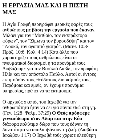
Η ΕΡΓΑΣΙΑ ΜΑΣ ΚΑΙ Η ΠΙΣΤΗ
ΜΑΣ
Η Αγία Γραφή περιγράφει μερικές φορές τους
ανθρώπους
με βάση την εργασία που έκαναν
.
Μιλάει για τον “Ματθαίο, τον εισπράκτορα
φόρων”, τον “Σίμωνα τον βυρσοδέψη” και τον
“Λουκά, τον αγαπητό γιατρό”. (Ματθ. 10:3·
Πράξ. 10:6· Κολ. 4:14) Κάτι άλλο που
χαρακτηρίζει τους ανθρώπους είναι οι
πνευματικοί διορισμοί ή τα προνόμιά τους.
Διαβάζουμε για τον Βασιλιά Δαβίδ, τον προφήτη
Ηλία και τον απόστολο Παύλο. Αυτοί οι άντρες
εκτιμούσαν τους θεόδοτους διορισμούς τους.
Παρόμοια και εμείς, αν έχουμε προνόμια
υπηρεσίας, πρέπει να τα εκτιμούμε.
Ο αρχικός σκοπός του Ιεχωβά για την
ανθρωπότητα ήταν να ζει για πάντα εδώ στη γη.
(Γέν. 1:28· Ψαλμ. 37:29)
Ο Θεός πρόσφερε
γενναιόδωρα στον Αδάμ και στην Εύα
διάφορα πολύτιμα δώρα που τους έδιναν τη
δυνατότητα να απολαμβάνουν τη ζωή. (Διαβάστε
Ιακώβου 1:17) Ο Ιεχωβά τούς χάρισε ελεύθερη