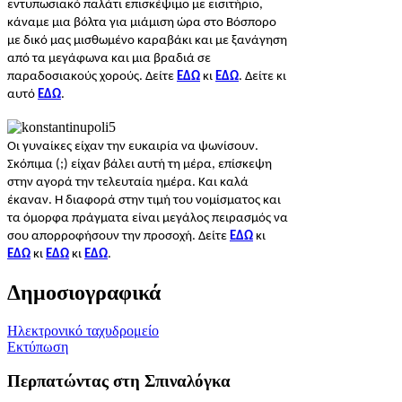
εντυπωσιακό παλάτι επισκέψιμο με εισιτήριο,
κάναμε μια βόλτα για μιάμιση ώρα στο Βόσπορο
με δικό μας μισθωμένο καραβάκι και με ξανάγηση
από τα μεγάφωνα και μια βραδιά σε
παραδοσιακούς χορούς. Δείτε
ΕΔΩ
κι
ΕΔΩ
. Δείτε κι
αυτό
ΕΔΩ
.
Οι γυναίκες είχαν την ευκαιρία να ψωνίσουν.
Σκόπιμα (;) είχαν βάλει αυτή τη μέρα, επίσκεψη
στην αγορά την τελευταία ημέρα. Και καλά
έκαναν. Η διαφορά στην τιμή του νομίσματος και
τα όμορφα πράγματα είναι μεγάλος πειρασμός να
σου απορροφήσουν την προσοχή. Δείτε
ΕΔΩ
κι
ΕΔΩ
κι
ΕΔΩ
κι
ΕΔΩ
.
Δημοσιογραφικά
Ηλεκτρονικό ταχυδρομείο
Εκτύπωση
Περπατώντας στη Σπιναλόγκα