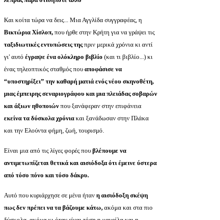
Και κοίτα τώρα να δεις... Μια Αγγλίδα συγγραφέας, η
Βικτώρια Χίσλοπ,
που ήρθε στην Κρήτη για να γράψει τις
ταξιδιωτικές εντυπώσεις της
πριν μερικά χρόνια κι αντί
γι' αυτό
έγραψε ένα ολόκληρο βιβλίο
(και τι βιβλίο...) κι
ένας τηλεοπτικός σταθμός που
αποφάσισε να
“υποστηρίξει” την καθαρή ματιά ενός νέου σκηνοθέτη,
μιας έμπειρης σεναριογράφου και μια πλειάδας σοβαρών
και άξιων ηθοποιών
που ξανάφεραν στην επιφάνεια
εκείνα τα δύσκολα χρόνια
και ξανάδωσαν στην Πλάκα
και την Ελούντα φήμη, ζωή, τουρισμό.
Είναι μια από τις λίγες φορές που
βλέπουμε να
αντιμετωπίζεται θετικά και αισιόδοξα ότι έμεινε ύστερα
από τόσο πόνο και τόσο δάκρυ.
Αυτό που κυριάρχησε σε μένα ήταν
η αισιόδοξη σκέψη
πως δεν πρέπει να τα βάζουμε κάτω,
ακόμα και στα πιο
δύσκολα, ακόμα κι όταν είναι τόση η μαυρίλα και η