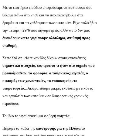
Με το εισιτήριο εισόδου μπορούσαμε να καθίσουμε όσο
θέλαμε πάνω στο νησί και να περιπλανηθούμε στα
δρομάκια και τα χαλάσματα των οικισμών. Είχε πολύ ήλιο
την Τετάρτη 29/6 που πήγαμε εμείς, αλλά αυτό δεν μας
δυσκόλεψε
να το γυρίσουμε ολόκληρο, σπιθαμή προς
σπιθαμή.
Σε πολλά σημεία πινακίδες δίνουν στους επισκέπτες
σημαντικά στοιχεία, ως προς το τι ήταν στο σημείο που
βρισκόμασταν, το φρούριο, ο τουρκικός μαχαλάς, ο
οικισμός των χανσενικών, το νοσοκομείο, το
νεκροταφείο...
Ακόμα είδαμε μικρές εκθέσεις με εικόνες
και εργαλεία των κατοίκων σε διαφορετικές χρονικές
περιόδους.
Το ίδιο το νησί ασκεί μια φοβερή γοητεία...
Πήραμε το καΐκι της
επιστροφής για την Πλάκα
το
απόγευμα, γεμάτοι από ένα υπέρμετρο συναίσθημα