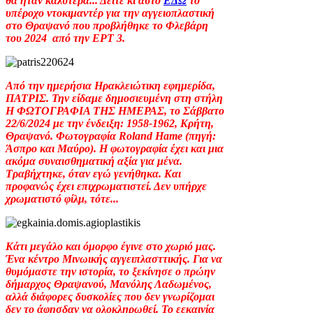
θα ήταν καλύτερα... Δείτε κι αυτό
ΕΔΩ
το
υπέροχο ντοκιμαντέρ για την αγγειοπλαστική
στο Θραψανό που προβλήθηκε το Φλεβάρη
του 2024 από την ΕΡΤ 3.
Από την ημερήσια Ηρακλειώτικη εφημερίδα,
ΠΑΤΡΙΣ. Την είδαμε δημοσιευμένη στη στήλη
Η ΦΩΤΟΓΡΑΦΙΑ ΤΗΣ ΗΜΕΡΑΣ, το Σάββατο
22/6/2024 με την ένδειξη: 1958-1962, Κρήτη,
Θραψανό. Φωτογραφία Roland Hame (πηγή:
Άσπρο και Μαύρο). Η φωτογραφία έχει και μια
ακόμα συναισθηματική αξία για μένα.
Τραβήχτηκε, όταν εγώ γενήθηκα. Και
προφανώς έχει επιχρωματιστεί. Δεν υπήρχε
χρωματιστό φίλμ, τότε...
Κάτι μεγάλο και όμορφο έγινε στο χωριό μας.
Ένα κέντρο Μινωικής αγγειπλασττικής. Για να
θυμόμαστε την ιστορία, το ξεκίνησε ο πρώην
δήμαρχος Θραψανού, Μανόλης Λαδωμένος,
αλλά διάφορες δυσκολίες που δεν γνωρίζομαι
δεν το άφησδαν να ολοκληρωθεί. Το εεκαινία