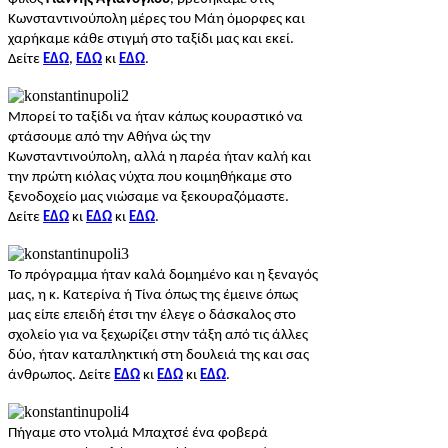
Κωνσταντινούπολη μέρες του Μάη όμορφες και
χαρήκαμε κάθε στιγμή στο ταξίδι μας και εκεί.
Δείτε
ΕΔΩ
,
ΕΔΩ
κι
ΕΔΩ
.
Μπορεί το ταξίδι να ήταν κάπως κουραστικό να
φτάσουμε από την Αθήνα ώς την
Κωνσταντινούπολη, αλλά η παρέα ήταν καλή και
την πρώτη κιόλας νύχτα που κοιμηθήκαμε στο
ξενοδοχείο μας νιώσαμε να ξεκουραζόμαστε.
Δείτε
ΕΔΩ
κι
ΕΔΩ
κι
ΕΔΩ
.
Το πρόγραμμα ήταν καλά δομημένο και η ξεναγός
μας, η κ. Κατερίνα ή Τίνα όπως της έμεινε όπως
μας είπε επειδή έτσι την έλεγε ο δάσκαλος στο
σχολείο για να ξεχωρίζει στην τάξη από τις άλλες
δύο, ήταν καταπληκτική στη δουλειά της και σας
άνθρωπος. Δείτε
ΕΔΩ
κι
ΕΔΩ
κι
ΕΔΩ
.
Πήγαμε στο ντολμά Μπαχτσέ ένα φοβερά