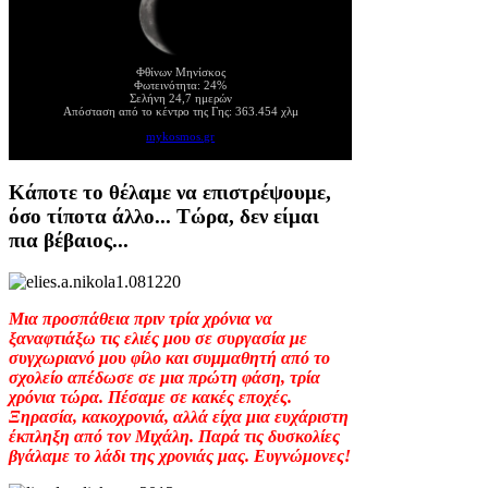
Φθίνων Μηνίσκος
Φωτεινότητα: 24%
Σελήνη 24,7 ημερών
Απόσταση από το κέντρο της Γης: 363.454 χλμ
mykosmos.gr
Κάποτε το θέλαμε να επιστρέψουμε,
όσο τίποτα άλλο... Τώρα, δεν είμαι
πια βέβαιος...
Μια προσπάθεια πριν τρία χρόνια να
ξαναφτιάξω τις ελιές μου σε συργασία με
συγχωριανό μου φίλο και συμμαθητή από το
σχολείο απέδωσε σε μια πρώτη φάση, τρία
χρόνια τώρα. Πέσαμε σε κακές εποχές.
Ξηρασία, κακοχρονιά, αλλά είχα μια ευχάριστη
έκπληξη από τον Μιχάλη. Παρά τις δυσκολίες
βγάλαμε το λάδι της χρονιάς μας. Ευγνώμονες!