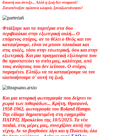
δυνατή και άντεξε... Αλλά η ζωή δεν σταματά!
Ξαναπέταξαν πράσινα κλαριά, ξαναζωντάνεψαν!
Φτιάξαμε και τα παρτέρια στα δυο
περιβολάκια στην εξωτερική αυλή... Ο
επόμενος στόχος, αν το θέλει ο Θεός και τον
καταφέρουμε, είναι να μπουν πλακάκια και
στις αυλές, τόσο στην εσωτερική, όσο και στην
εξωτερική. Και μια πραγματική εξώπορτα που
θα προστατεύει το σπίτι μας, καλύτερα, από
τους ανόητους που δεν λείπουν. Ο στόχος
παραμένει. Ελπίζω να τα καταφέρουμε να τον
υλοποιήσουμε σ' αυτή τη ζωή.
Και μια ιστορική φωτογραφία που δείχνει το
χωριό των πιθαράδων... Κρήτη, Θραψανό,
1958-1962, φωτογραφία του Roland Hampe.
Την είδαμε δημοσιευμένη στη εφημερίδα
ΠΑΤΡΙΣ Ηρακλείου της 10/5/2023. Τα νέα
παιδιά, στις μέρες μας, συνεχίζουν αυτή την
τέχνη. Αν τα βοηθούσε λίγο και η Πολιτεία, όλα