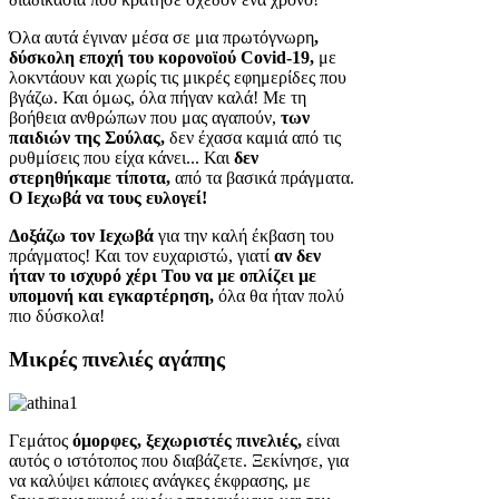
Όλα αυτά έγιναν μέσα σε μια πρωτόγνωρη
,
δύσκολη εποχή του κορονοϊού Covid-19,
με
λοκντάουν και χωρίς τις μικρές εφημερίδες που
βγάζω. Και όμως, όλα πήγαν καλά! Με τη
βοήθεια ανθρώπων που μας αγαπούν,
των
παιδιών της Σούλας,
δεν έχασα καμιά από τις
ρυθμίσεις που είχα κάνει... Και
δεν
στερηθήκαμε τίποτα,
από τα βασικά πράγματα.
Ο Ιεχωβά να τους ευλογεί!
Δοξάζω τον Ιεχωβά
για την καλή έκβαση του
πράγματος! Και τον ευχαριστώ, γιατί
αν δεν
ήταν το ισχυρό χέρι Του να με οπλίζει με
υπομονή και εγκαρτέρηση,
όλα θα ήταν πολύ
πιο δύσκολα!
Μικρές πινελιές αγάπης
Γεμάτος
όμορφες, ξεχωριστές πινελιές,
είναι
αυτός ο ιστότοπος που διαβάζετε. Ξεκίνησε, για
να καλύψει κάποιες ανάγκες έκφρασης, με