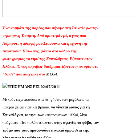
Ένα κομμάτι της παρέας που πήγαμε στη Σπιναλόγκα την
περασμένη Τετάρτη. Από αριστερά εγώ, ο γιος μου
Λάμπρος, η αδερφή μου Στασούλα και η εγγονή της
Αναστασία. Πίσω μας, φόντο στο κάδρο της
φωτογραφίας το νησί της Σπιναλόγκας. Είμαστε στην
Πλάκα... Όπως ακριβώς διαδραματίζονταν η ιστορία στο
“Νησί” που παίχτηκε στο
MEGA.
ΕΠΙΣΗΜΑΝΣΕΙΣ
02
/0
7
/2011
Μικρός είχα ακούσει στις διηγήσεις των μεγάλων, τα
μακριά χειμωνιάτικα βράδια,
να γίνεται λόγος για τη
Σπιναλόγκα
, το νησί των καταραμένων...Αλλά, λίγα
πράγματα. Πιο πολύ στέκονταν
στην αγωνία, το φόβο, τον
τρόμο που τους προξενούσε η κακιά αρρώστια της
λέπρας παρά οτιδήποτε άλλο