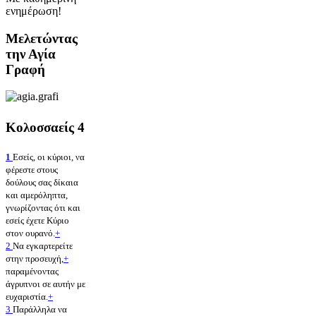
ενημέρωση!
Μελετώντας
την Αγία
Γραφή
Κολοσσαείς 4
1
Εσείς, οι κύριοι, να
φέρεστε στους
δούλους σας δίκαια
και αμερόληπτα,
γνωρίζοντας ότι και
εσείς έχετε Κύριο
στον ουρανό.
+
2
Να εγκαρτερείτε
στην προσευχή,
+
παραμένοντας
άγρυπνοι σε αυτήν με
ευχαριστία.
+
3
Παράλληλα να