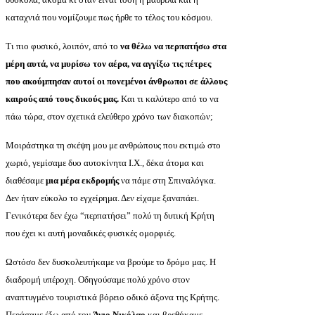
καταχνιά που νομίζουμε πως ήρθε το τέλος του κόσμου.
Τι πιο φυσικό, λοιπόν, από το
να θέλω να περπατήσω στα
μέρη αυτά, να μυρίσω τον αέρα, να αγγίξω τις πέτρες
που ακούμπησαν αυτοί οι πονεμένοι άνθρωποι σε άλλους
καιρούς από τους δικούς μας.
Και τι καλύτερο από το να
πάω τώρα, στον σχετικά ελεύθερο χρόνο των διακοπών;
Μοιράστηκα τη σκέψη μου με ανθρώπους που εκτιμώ στο
χωριό, γεμίσαμε δυο αυτοκίνητα Ι.Χ., δέκα άτομα και
διαθέσαμε
μια μέρα εκδρομής
να πάμε στη Σπιναλόγκα.
Δεν ήταν εύκολο το εγχείρημα. Δεν είχαμε ξαναπάει.
Γενικότερα δεν έχω “περπατήσει” πολύ τη δυτική Κρήτη
που έχει κι αυτή μοναδικές φυσικές ομορφιές.
Ωστόσο δεν δυσκολευτήκαμε να βρούμε το δρόμο μας. Η
διαδρομή υπέροχη. Οδηγούσαμε πολύ χρόνο στον
αναπτυγμένο τουριστικά βόρειο οδικό άξονα της Κρήτης.
Περάσαμε έξω από τον
Άγιο Νικόλαο
και βρεθήκαμε