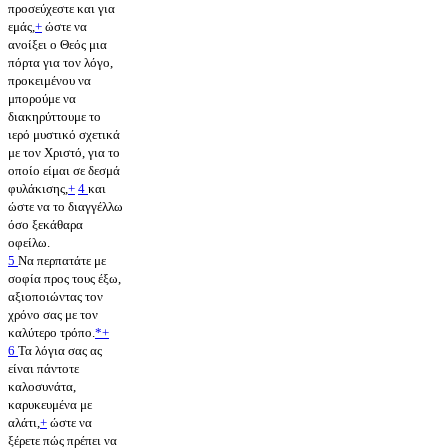
προσεύχεστε και για
εμάς,
+
ώστε να
ανοίξει ο Θεός μια
πόρτα για τον λόγο,
προκειμένου να
μπορούμε να
διακηρύττουμε το
ιερό μυστικό σχετικά
με τον Χριστό, για το
οποίο είμαι σε δεσμά
φυλάκισης,
+
4
και
ώστε να το διαγγέλλω
όσο ξεκάθαρα
οφείλω.
5
Να περπατάτε με
σοφία προς τους έξω,
αξιοποιώντας τον
χρόνο σας με τον
καλύτερο τρόπο.
*
+
6
Τα λόγια σας ας
είναι πάντοτε
καλοσυνάτα,
καρυκευμένα με
αλάτι,
+
ώστε να
ξέρετε πώς πρέπει να