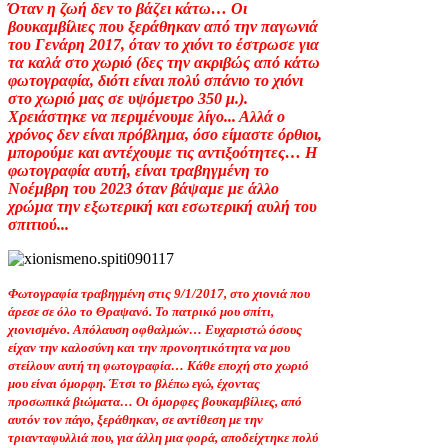
Όταν η ζωή δεν το βάζει κάτω… Οι
βουκαμβίλιες που ξεράθηκαν από την παγωνιά
του Γενάρη 2017, όταν το χιόνι το έστρωσε για
τα καλά στο χωριό (δες την ακριβώς από κάτω
φωτογραφία, διότι είναι πολύ σπάνιο το χιόνι
στο χωριό μας σε υψόμετρο 350 μ.).
Χρειάστηκε να περιμένουμε λίγο... Αλλά ο
χρόνος δεν είναι πρόβλημα, όσο είμαστε όρθιοι,
μπορούμε και αντέχουμε τις αντιξοότητες… Η
φωτογραφία αυτή, είναι τραβηγμένη το
Νοέμβρη του 2023 όταν βάψαμε με άλλο
χρώμα την εξωτερική και εσωτερική αυλή του
σπιτιού...
Φωτογραφία τραβηγμένη στις 9/1/2017, στο χιονιά που
άρεσε σε όλο το Θραψανό. Το πατρικό μου σπίτι,
χιονισμένο. Απόλαυση οφθαλμών… Ευχαριστώ όσους
είχαν την καλοσύνη και την προνοητικότητα να μου
στείλουν αυτή τη φωτογραφία… Κάθε εποχή στο χωριό
μου είναι όμορφη. Έτσι το βλέπω εγώ, έχοντας
προσωπικά βιώματα… Οι όμορφες βουκαμβίλιες, από
αυτόν τον πάγο, ξεράθηκαν, σε αντίθεση με την
τριανταφυλλιά που, για άλλη μια φορά, αποδείχτηκε πολύ